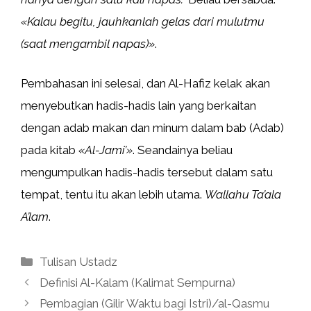
«Kalau begitu, jauhkanlah gelas dari mulutmu
(saat mengambil napas)»
.
Pembahasan ini selesai, dan Al-Hafiz kelak akan
menyebutkan hadis-hadis lain yang berkaitan
dengan adab makan dan minum dalam bab (Adab)
pada kitab
«Al-Jami’»
. Seandainya beliau
mengumpulkan hadis-hadis tersebut dalam satu
tempat, tentu itu akan lebih utama.
Wallahu Ta’ala
A’lam
.
Kategori
Tulisan Ustadz
Definisi Al-Kalam (Kalimat Sempurna)
Pembagian (Gilir Waktu bagi Istri)/al-Qasmu