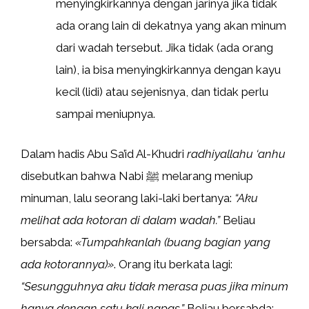
menyingkirkannya dengan jarinya jika tidak
ada orang lain di dekatnya yang akan minum
dari wadah tersebut. Jika tidak (ada orang
lain), ia bisa menyingkirkannya dengan kayu
kecil (lidi) atau sejenisnya, dan tidak perlu
sampai meniupnya.
Dalam hadis Abu Sa’id Al-Khudri
radhiyallahu ‘anhu
disebutkan bahwa Nabi ﷺ melarang meniup
minuman, lalu seorang laki-laki bertanya:
“Aku
melihat ada kotoran di dalam wadah.”
Beliau
bersabda:
«Tumpahkanlah (buang bagian yang
ada kotorannya)»
. Orang itu berkata lagi:
“Sesungguhnya aku tidak merasa puas jika minum
hanya dengan satu kali napas.”
Beliau bersabda: