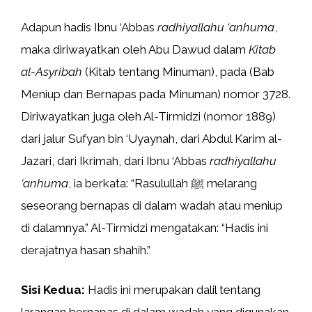
Adapun hadis Ibnu ‘Abbas
radhiyallahu ‘anhuma
,
maka diriwayatkan oleh Abu Dawud dalam
Kitab
al-Asyribah
(Kitab tentang Minuman), pada (Bab
Meniup dan Bernapas pada Minuman) nomor 3728.
Diriwayatkan juga oleh Al-Tirmidzi (nomor 1889)
dari jalur Sufyan bin ‘Uyaynah, dari Abdul Karim al-
Jazari, dari Ikrimah, dari Ibnu ‘Abbas
radhiyallahu
‘anhuma
, ia berkata: “Rasulullah ﷺ melarang
seseorang bernapas di dalam wadah atau meniup
di dalamnya.” Al-Tirmidzi mengatakan: “Hadis ini
derajatnya hasan shahih.”
Sisi Kedua:
Hadis ini merupakan dalil tentang