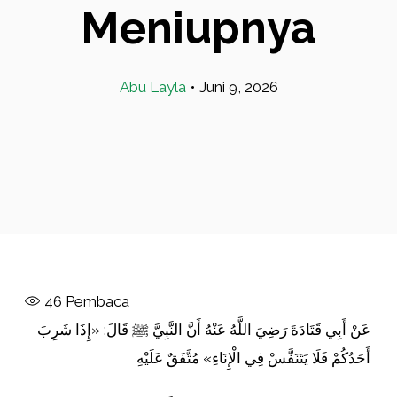
Meniupnya
Abu Layla
•
Juni 9, 2026
46
Pembaca
عَنْ أَبِي قَتَادَةَ رَضِيَ اللَّهُ عَنْهُ أَنَّ النَّبِيَّ ﷺ قَالَ: «إِذَا شَرِبَ
أَحَدُكُمْ فَلَا يَتَنَفَّسْ فِي الْإِنَاءِ» مُتَّفَقٌ عَلَيْهِ