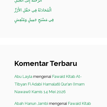
الرِّحْلَةُ إِلَى الجَبَلِ
الْمُحَادَثَةُ فِي حَقْلِ الأَرُزِّ
فِي مَسْبَحٍ جَمِيلٍ وَمُنْعِشٍ
Komentar Terbaru
Abu Layla
mengenai
Fawaid Kitab At-
Tibyan Fi Adabi Hamalatil Qur’an (Imam
Nawawi) Kamis 14 Mei 2026
Abah Hanun Jambi
mengenai
Fawaid Kitab