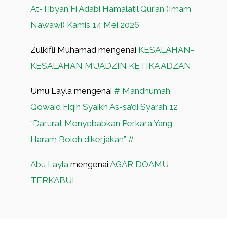
At-Tibyan Fi Adabi Hamalatil Qur’an (Imam
Nawawi) Kamis 14 Mei 2026
Zulkifli Muhamad
mengenai
KESALAHAN-
KESALAHAN MUADZIN KETIKA ADZAN
Umu Layla
mengenai
# Mandhumah
Qowaid Fiqih Syaikh As-sa’di Syarah 12
“Darurat Menyebabkan Perkara Yang
Haram Boleh dikerjakan” #
Abu Layla
mengenai
AGAR DOAMU
TERKABUL