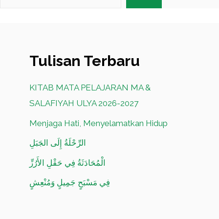
Tulisan Terbaru
KITAB MATA PELAJARAN MA &
SALAFIYAH ULYA 2026-2027
Menjaga Hati, Menyelamatkan Hidup
الرِّحْلَةُ إِلَى الجَبَلِ
الْمُحَادَثَةُ فِي حَقْلِ الأَرُزِّ
فِي مَسْبَحٍ جَمِيلٍ وَمُنْعِشٍ