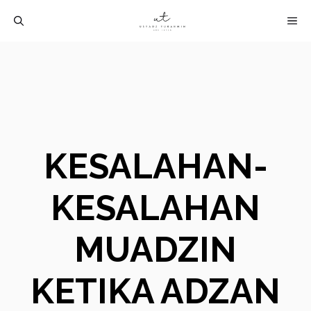
Langsung
M
ke
isi
KESALAHAN-
KESALAHAN
MUADZIN
KETIKA ADZAN