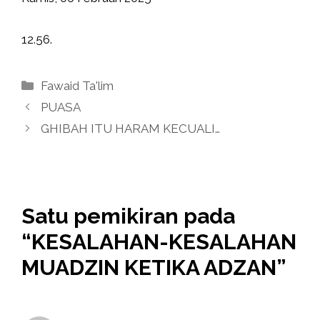
12.56.
Kategori
Fawaid Ta'lim
PUASA
GHIBAH ITU HARAM KECUALI…
Satu pemikiran pada
“KESALAHAN-KESALAHAN
MUADZIN KETIKA ADZAN”