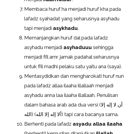
Membaca huruf ha menjadi huruf kha pada
lafadz syahadat yang seharusnya asyhadu
tapi menjadi
asykhadu
.
Memanjangkan huruf dal pada lafadz
asyhadu menjadi
asyhaduuu
sehingga
menjadi fi’il amr jamak padahal seharusnya
untuk fi’il madhi pelaku satu yaitu ana (saya).
Mentasydidkan dan mengharokati huruf nun
pada lafadz allaa ilaaha illallaah menjadi
asyhadu anna laa ilaaha illallaah. Penulisan
dalam bahasa arab ada dua versi (أن لا إله إلا
الله) (ألا إله إلا الله) tapi cara bacanya sama.
Berhenti pada lafadz
asyadu allaa ilaaha
(berhenti) kemudian dilanjutkan
illallah
.