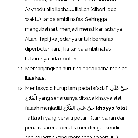
Asyhadu alla ilaaha……. illallah (diberi jeda
waktu) tanpa ambil nafas. Sehingga
mengubah arti menjadi menafikan adanya
Allah. Tapi jika jedanya untuk bernafas
diperbolehkan, jika tanpa ambil nafas
hukumnya tidak boleh.
Memanjangkan huruf ha pada ilaaha menjadi
ilaahaa.
Mentasydid hurup lam pada lafadz ِحَيَّ عَلَى
الْفَلَاح yang seharusnya dibaca khayya alal
falaah menjadi ِحَيَّ عَلَى الْفَلّاَح
khayya ‘alal
fallaah
yang berarti petani. (tambahan dari
penulis karena penulis mendengar sendiri
ada muadzin yang membaca seperti itu).