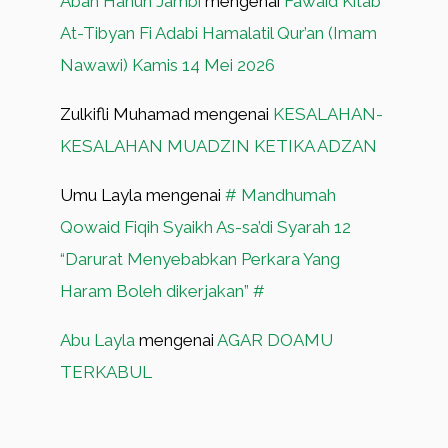
Abah Hanun Jambi
mengenai
Fawaid Kitab
At-Tibyan Fi Adabi Hamalatil Qur’an (Imam
Nawawi) Kamis 14 Mei 2026
Zulkifli Muhamad
mengenai
KESALAHAN-
KESALAHAN MUADZIN KETIKA ADZAN
Umu Layla
mengenai
# Mandhumah
Qowaid Fiqih Syaikh As-sa’di Syarah 12
“Darurat Menyebabkan Perkara Yang
Haram Boleh dikerjakan” #
Abu Layla
mengenai
AGAR DOAMU
TERKABUL