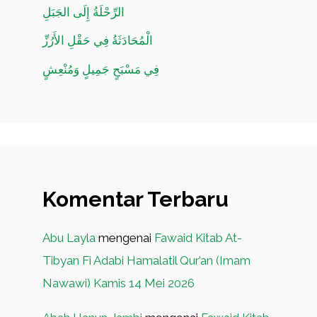
الرِّحْلَةُ إِلَى الجَبَلِ
الْمُحَادَثَةُ فِي حَقْلِ الأَرُزِّ
فِي مَسْبَحٍ جَمِيلٍ وَمُنْعِشٍ
Komentar Terbaru
Abu Layla
mengenai
Fawaid Kitab At-
Tibyan Fi Adabi Hamalatil Qur’an (Imam
Nawawi) Kamis 14 Mei 2026