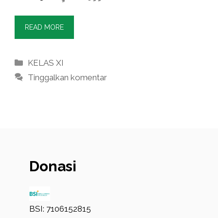
READ MORE
Kategori
KELAS XI
Tinggalkan komentar
Donasi
BSI: 7106152815