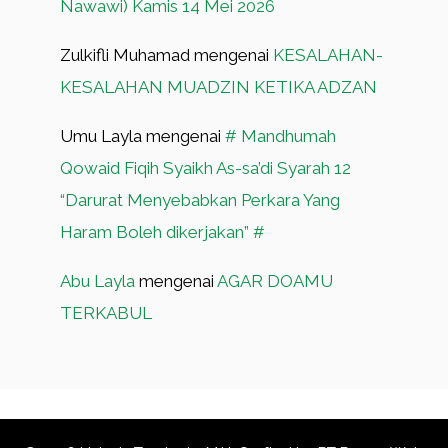
Nawawi) Kamis 14 Mei 2026
Zulkifli Muhamad
mengenai
KESALAHAN-
KESALAHAN MUADZIN KETIKA ADZAN
Umu Layla
mengenai
# Mandhumah
Qowaid Fiqih Syaikh As-sa’di Syarah 12
“Darurat Menyebabkan Perkara Yang
Haram Boleh dikerjakan” #
Abu Layla
mengenai
AGAR DOAMU
TERKABUL