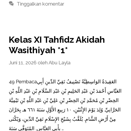
Tinggalkan komentar
Kelas XI Tahfidz Akidah
Wasithiyah *1*
Juni 11, 2026
oleh
Abu Layla
49 Pembacaالعَقِيدَةُ الوَاسِطِيَّةُ تَصْنِيفُ تَقِيِّ الدِّينِ أَبِي
العَبَّاسِ أَحْمَدَ بْنِ عَبْدِ الحَلِيمِ بْنِ عَبْدِ السَّلَامِ بْنِ عَبْدِ اللَّهِ بْنِ
الخِضْرِ بْنِ مُحَمَّدِ بْنِ الخِضْرِ بْنِ عَلِيِّ بْنِ عَبْدِ اللَّهِ بْنِ تَيْمِيَّةَ
الحَرَّانِيِّ. وُلِدَ يَوْمَ الإِثْنَيْنِ، ١٠ رَبِيعِ الأَوَّلِ سَنَةَ ٦٦١ هـ بِحَرَّانَ
مِنْ أَرْضِ الشَّامِ. يُلَقَّبُ بِشَيْخِ الإِسْلَامِ تَقِيِّ الدِّينِ، وَيُكْنَى
بِأَبِي العَبَّاسِ. المُتَوَفَّى سَنَةَ …