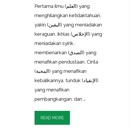
Pertama ilmu (العلم) yang
menghilangkan ketidaktahuan,
yakin (اليقين) yang meniadakan
keraguan, ikhlas (الإخلاص) yang
meniadakan syirik,
membenarkan (الصدق) yang
menafikan pendustaan, Cinta
(المحبة) yang menafikan
kebalikannya, tunduk (الإنقياد)
yang menafikan
pembangkangan, dan …
READ MORE