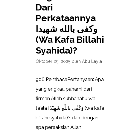
Dari
Perkataannya
وكفى بالله شهيدا
(Wa Kafa Billahi
Syahida)?
Oktober 29, 2025
oleh
Abu Layla
906 PembacaPertanyaan: Apa
yang engkau pahami dari
firman Allah subhanahu wa
ta’ala وَكَفٰى بِاللّٰهِ شَهِيْدًا (wa kafa
billahi syahida)? dan dengan
apa persaksian Allah