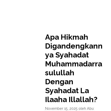
Apa Hikmah
Digandengkann
ya Syahadat
Muhammadarra
sulullah
Dengan
Syahadat La
Ilaaha Illallah?
November 15, 2025
oleh
Abu