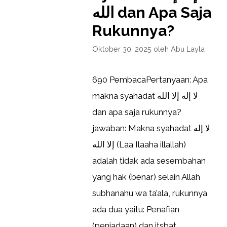
الله dan Apa Saja
Rukunnya?
Oktober 30, 2025
oleh
Abu Layla
690 PembacaPertanyaan: Apa
makna syahadat لا إله إلا الله
dan apa saja rukunnya?
jawaban: Makna syahadat لا إله
إلا الله (Laa Ilaaha illallah)
adalah tidak ada sesembahan
yang hak (benar) selain Allah
subhanahu wa ta’ala, rukunnya
ada dua yaitu: Penafian
(peniadaan) dan itsbat