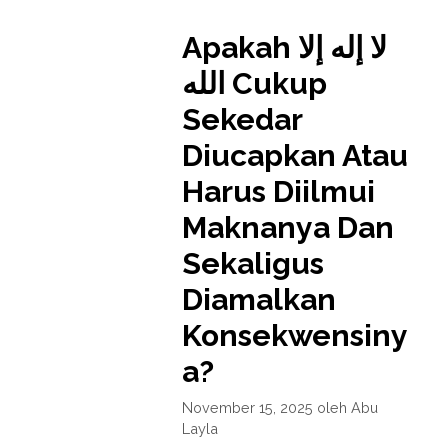
Apakah لا إله إلا
الله Cukup
Sekedar
Diucapkan Atau
Harus Diilmui
Maknanya Dan
Sekaligus
Diamalkan
Konsekwensiny
a?
November 15, 2025
oleh
Abu
Layla