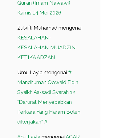
Qur’an (Imam Nawawi)
Kamis 14 Mei 2026
Zulkifli Muhamad
mengenai
KESALAHAN-
KESALAHAN MUADZIN
KETIKA ADZAN
Umu Layla
mengenai
#
Mandhumah Qowaid Fiqih
Syaikh As-sa’di Syarah 12
“Darurat Menyebabkan
Perkara Yang Haram Boleh
dikerjakan” #
Abu Layla
mengenai
AGAR