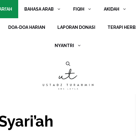
RI’AH
BAHASA ARAB
FIQIH
AKIDAH
DOA-DOA HARIAN
LAPORAN DONASI
TERAPI HERB
NYANTRI
Syari’ah