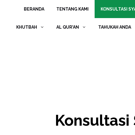
Langsung
BERANDA
TENTANG KAMI
KONSULTASI SYA
ke
isi
KHUTBAH
AL QUR’AN
TAHUKAH ANDA
Konsultasi 