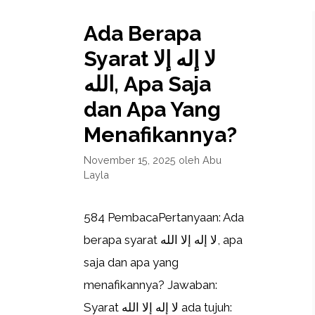
Ada Berapa
Syarat لا إله إلا
الله, Apa Saja
dan Apa Yang
Menafikannya?
November 15, 2025
oleh
Abu
Layla
584 PembacaPertanyaan: Ada
berapa syarat لا إله إلا الله, apa
saja dan apa yang
menafikannya? Jawaban:
Syarat لا إله إلا الله ada tujuh: