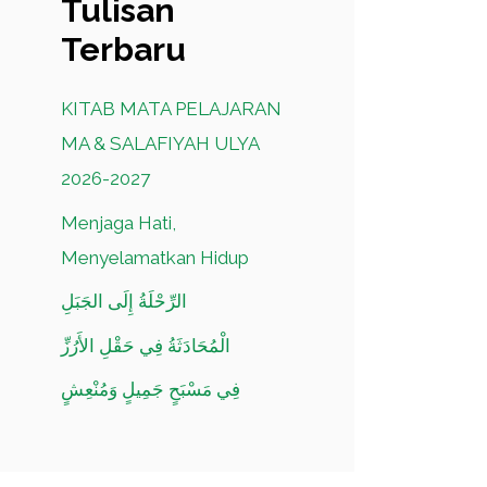
Tulisan
Terbaru
KITAB MATA PELAJARAN
MA & SALAFIYAH ULYA
2026-2027
Menjaga Hati,
Menyelamatkan Hidup
الرِّحْلَةُ إِلَى الجَبَلِ
الْمُحَادَثَةُ فِي حَقْلِ الأَرُزِّ
فِي مَسْبَحٍ جَمِيلٍ وَمُنْعِشٍ