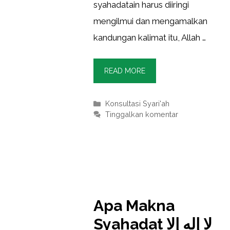
syahadatain harus diiringi
mengilmui dan mengamalkan
kandungan kalimat itu, Allah …
READ MORE
Kategori
Konsultasi Syari'ah
Tinggalkan komentar
Apa Makna
Syahadat لا إله إلا