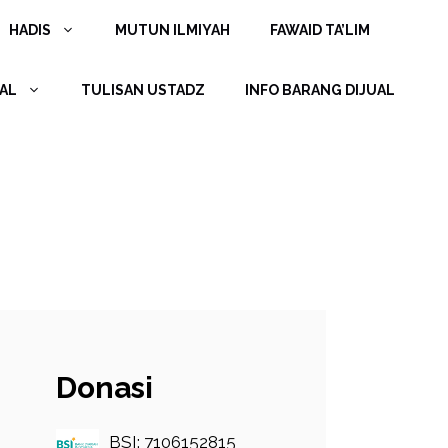
HADIS
MUTUN ILMIYAH
FAWAID TA’LIM
AL
TULISAN USTADZ
INFO BARANG DIJUAL
Donasi
BSI: 7106152815