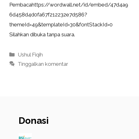
Pembacahttps://wordwall.net/id/embed/47d4a9
6d458d4d0fa67f212232e7d586?
themeId=49&templateId=30&fontStackId=0
Silahkan dibuka tanpa suara.
Kategori
Ushul Fiqih
Tinggalkan komentar
Donasi