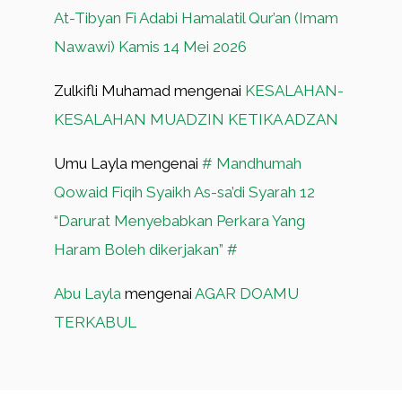
At-Tibyan Fi Adabi Hamalatil Qur’an (Imam
Nawawi) Kamis 14 Mei 2026
Zulkifli Muhamad
mengenai
KESALAHAN-
KESALAHAN MUADZIN KETIKA ADZAN
Umu Layla
mengenai
# Mandhumah
Qowaid Fiqih Syaikh As-sa’di Syarah 12
“Darurat Menyebabkan Perkara Yang
Haram Boleh dikerjakan” #
Abu Layla
mengenai
AGAR DOAMU
TERKABUL