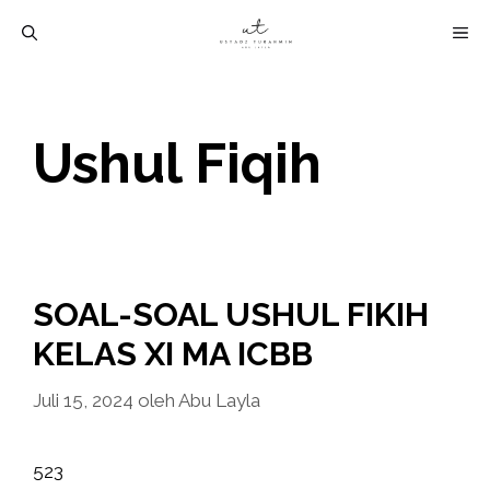
Langsung
M
ke
isi
Ushul Fiqih
SOAL-SOAL USHUL FIKIH
KELAS XI MA ICBB
Juli 15, 2024
oleh
Abu Layla
523