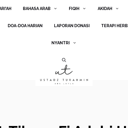
RI’AH
BAHASA ARAB
FIQIH
AKIDAH
DOA-DOA HARIAN
LAPORAN DONASI
TERAPI HERB
NYANTRI