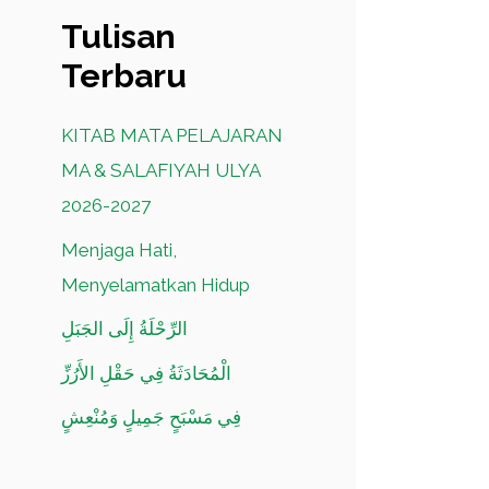
Tulisan
Terbaru
KITAB MATA PELAJARAN
MA & SALAFIYAH ULYA
2026-2027
Menjaga Hati,
Menyelamatkan Hidup
الرِّحْلَةُ إِلَى الجَبَلِ
الْمُحَادَثَةُ فِي حَقْلِ الأَرُزِّ
فِي مَسْبَحٍ جَمِيلٍ وَمُنْعِشٍ