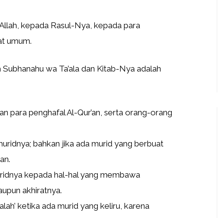
Allah, kepada Rasul-Nya, kepada para
at umum.
ah Subhanahu wa Ta’ala dan Kitab-Nya adalah
 para penghafal Al-Qur’an, serta orang-orang
ridnya; bahkan jika ada murid yang berbuat
an.
ridnya kepada hal-hal yang membawa
aupun akhiratnya.
ah’ ketika ada murid yang keliru, karena