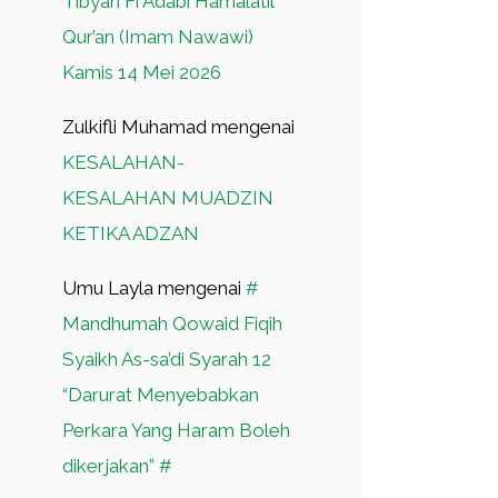
Tibyan Fi Adabi Hamalatil
Qur’an (Imam Nawawi)
Kamis 14 Mei 2026
Zulkifli Muhamad
mengenai
KESALAHAN-
KESALAHAN MUADZIN
KETIKA ADZAN
Umu Layla
mengenai
#
Mandhumah Qowaid Fiqih
Syaikh As-sa’di Syarah 12
“Darurat Menyebabkan
Perkara Yang Haram Boleh
dikerjakan” #