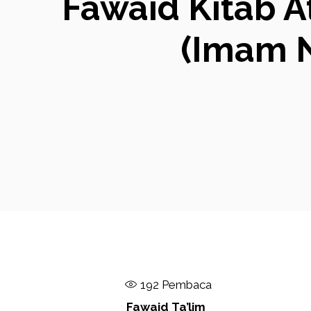
Fawaid Kitab A
(Imam N
192
Pembaca
Fawaid Ta’lim