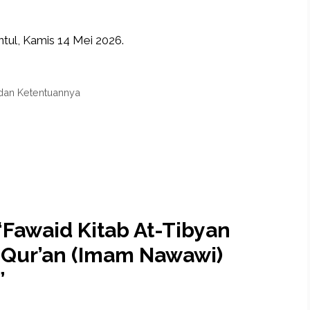
ntul, Kamis 14 Mei 2026.
 dan Ketentuannya
“Fawaid Kitab At-Tibyan
l Qur’an (Imam Nawawi)
”