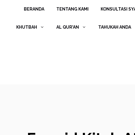
Langsung
BERANDA
TENTANG KAMI
KONSULTASI SYA
ke
isi
KHUTBAH
AL QUR’AN
TAHUKAH ANDA