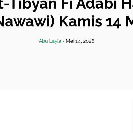
t-Tibyan Fi Adabi H
awawi) Kamis 14 
Abu Layla
•
Mei 14, 2026