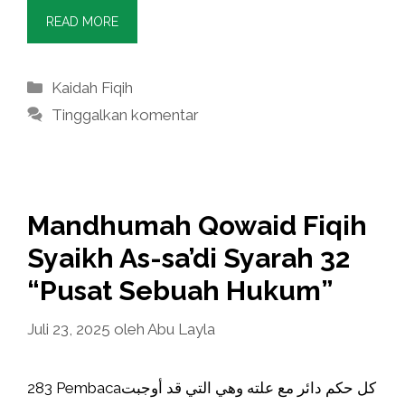
READ MORE
Kategori
Kaidah Fiqih
Tinggalkan komentar
Mandhumah Qowaid Fiqih
Syaikh As-sa’di Syarah 32
“Pusat Sebuah Hukum”
Juli 23, 2025
oleh
Abu Layla
283 Pembacaكل حكم دائر مع علته وهي التي قد أوجبت