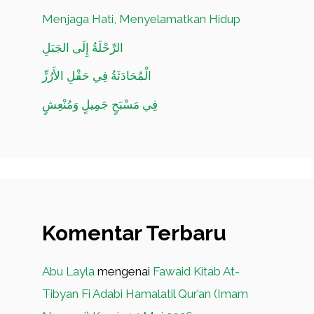
Menjaga Hati, Menyelamatkan Hidup
الرِّحْلَةُ إِلَى الجَبَلِ
الْمُحَادَثَةُ فِي حَقْلِ الأَرُزِّ
فِي مَسْبَحٍ جَمِيلٍ وَمُنْعِشٍ
Komentar Terbaru
Abu Layla
mengenai
Fawaid Kitab At-
Tibyan Fi Adabi Hamalatil Qur’an (Imam