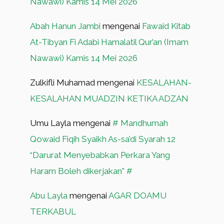
Nawawi) Kamis 14 Mei 2026
Abah Hanun Jambi
mengenai
Fawaid Kitab
At-Tibyan Fi Adabi Hamalatil Qur’an (Imam
Nawawi) Kamis 14 Mei 2026
Zulkifli Muhamad
mengenai
KESALAHAN-
KESALAHAN MUADZIN KETIKA ADZAN
Umu Layla
mengenai
# Mandhumah
Qowaid Fiqih Syaikh As-sa’di Syarah 12
“Darurat Menyebabkan Perkara Yang
Haram Boleh dikerjakan” #
Abu Layla
mengenai
AGAR DOAMU
TERKABUL