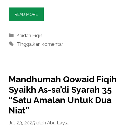
READ MORE
Kategori
Kaidah Fiqih
Tinggalkan komentar
Mandhumah Qowaid Fiqih
Syaikh As-sa’di Syarah 35
“Satu Amalan Untuk Dua
Niat”
Juli 23, 2025
oleh
Abu Layla