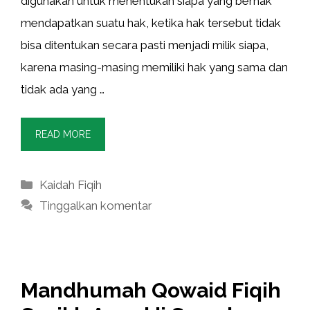
digunakan untuk menentukan siapa yang berhak
mendapatkan suatu hak, ketika hak tersebut tidak
bisa ditentukan secara pasti menjadi milik siapa,
karena masing-masing memiliki hak yang sama dan
tidak ada yang …
READ MORE
Kategori
Kaidah Fiqih
Tinggalkan komentar
Mandhumah Qowaid Fiqih