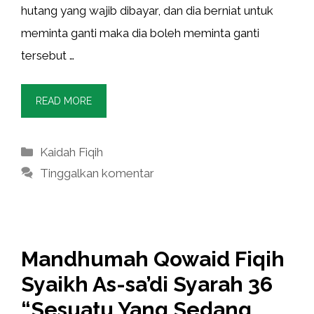
hutang yang wajib dibayar, dan dia berniat untuk
meminta ganti maka dia boleh meminta ganti
tersebut …
READ MORE
Kategori
Kaidah Fiqih
Tinggalkan komentar
Mandhumah Qowaid Fiqih
Syaikh As-sa’di Syarah 36
“Sesuatu Yang Sedang