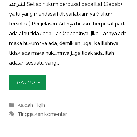
لشرعته Setiap hukum berpusat pada illat (Sebab)
yaitu yang mendasari disyariatkannya (hukum
tersebut) Penjelasan: Artinya hukum berpusat pada
ada atau tidak ada illah (sebab)nya, jika illahnya ada
maka hukumnya ada, demikian juga jika illahnya
tidak ada maka hukumnya juga tidak ada, illah
adalah sesuatu yang …
READ MORE
Kategori
Kaidah Fiqih
Tinggalkan komentar