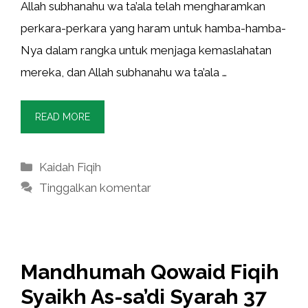
Allah subhanahu wa ta’ala telah mengharamkan
perkara-perkara yang haram untuk hamba-hamba-
Nya dalam rangka untuk menjaga kemaslahatan
mereka, dan Allah subhanahu wa ta’ala …
READ MORE
Kategori
Kaidah Fiqih
Tinggalkan komentar
Mandhumah Qowaid Fiqih
Syaikh As-sa’di Syarah 37