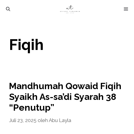
Langsung
M
ke
isi
Fiqih
Mandhumah Qowaid Fiqih
Syaikh As-sa’di Syarah 38
“Penutup”
Juli 23, 2025
oleh
Abu Layla