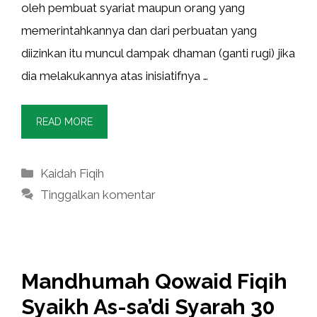
oleh pembuat syariat maupun orang yang
memerintahkannya dan dari perbuatan yang
diizinkan itu muncul dampak dhaman (ganti rugi) jika
dia melakukannya atas inisiatifnya …
READ MORE
Kategori
Kaidah Fiqih
Tinggalkan komentar
Mandhumah Qowaid Fiqih
Syaikh As-sa’di Syarah 30