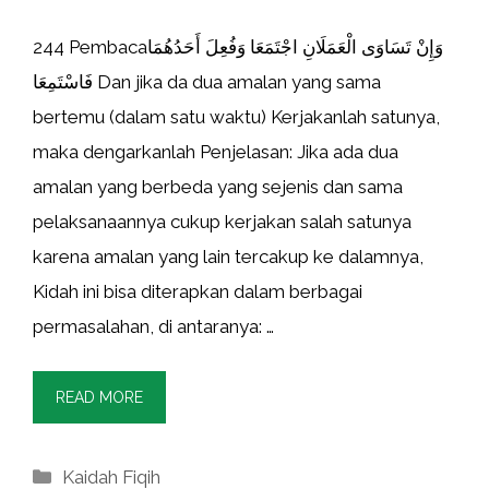
244 Pembacaوَإِنْ تَسَاوَى الْعَمَلَانِ اجْتَمَعَا وَفُعِلَ أَحَدُهُمَا
فَاسْتَمِعَا Dan jika da dua amalan yang sama
bertemu (dalam satu waktu) Kerjakanlah satunya,
maka dengarkanlah Penjelasan: Jika ada dua
amalan yang berbeda yang sejenis dan sama
pelaksanaannya cukup kerjakan salah satunya
karena amalan yang lain tercakup ke dalamnya,
Kidah ini bisa diterapkan dalam berbagai
permasalahan, di antaranya: …
READ MORE
Kategori
Kaidah Fiqih