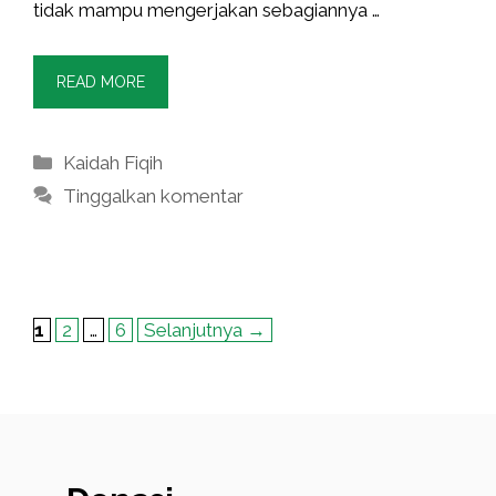
tidak mampu mengerjakan sebagiannya …
READ MORE
Kategori
Kaidah Fiqih
Tinggalkan komentar
Halaman
Halaman
Halaman
1
2
…
6
Selanjutnya
→