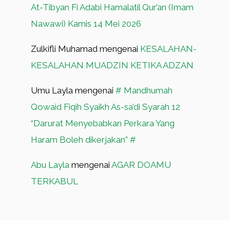
At-Tibyan Fi Adabi Hamalatil Qur’an (Imam
Nawawi) Kamis 14 Mei 2026
Zulkifli Muhamad
mengenai
KESALAHAN-
KESALAHAN MUADZIN KETIKA ADZAN
Umu Layla
mengenai
# Mandhumah
Qowaid Fiqih Syaikh As-sa’di Syarah 12
“Darurat Menyebabkan Perkara Yang
Haram Boleh dikerjakan” #
Abu Layla
mengenai
AGAR DOAMU
TERKABUL