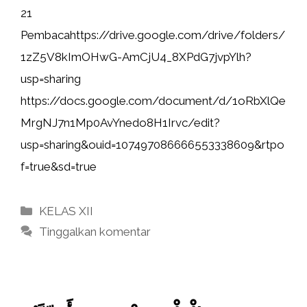
21
Pembacahttps://drive.google.com/drive/folders/
1zZ5V8kImOHwG-AmCjU4_8XPdG7jvpYlh?
usp=sharing
https://docs.google.com/document/d/1oRbXlQe
MrgNJ7n1Mp0AvYnedo8H1Irvc/edit?
usp=sharing&ouid=107497086666553338609&rtpo
f=true&sd=true
Kategori
KELAS XII
Tinggalkan komentar