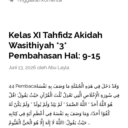
Kelas XI Tahfidz Akidah
Wasithiyah *3*
Pembahasan Hal: 9-15
Juni 13, 2026
oleh
Abu Layla
44 Pembacaوَقَدْ دَخَلَ فِي هَذِهِ الْجُمْلَةِ مَا وَصَفَ بِهِ نَفْسَهُ
فِي سُورَةِ الْإِخْلَاصِ الَّتِي تَعْدِلُ ثُلُثَ الْقُرْآنِ حَيْثُ يَقُولُ: (قُلْ
هُوَ اللَّهُ أَحَدٌ * اللَّهُ الصَّمَدُ * لَمْ يَلِدْ وَلَمْ يُولَدْ * وَلَمْ يَكُنْ لَهُ
كُفُوًا أَحَدٌ)، وَمَا وَصَفَ بِهِ نَفْسَهُ فِي أَعْظَمِ آيَةٍ فِي كِتَابِهِ
حَيْثُ يَقُولُ: (اللَّهُ لَا إِلَهَ إِلَّا هُوَ الْحَيُّ الْقَيُّومُ …