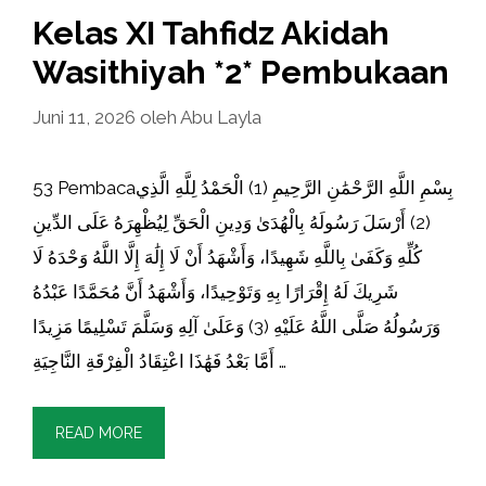
Kelas XI Tahfidz Akidah
Wasithiyah *2* Pembukaan
Juni 11, 2026
oleh
Abu Layla
53 Pembacaبِسْمِ اللَّهِ الرَّحْمَٰنِ الرَّحِيمِ (1) الْحَمْدُ لِلَّهِ الَّذِي
(2) أَرْسَلَ رَسُولَهُ بِالْهُدَىٰ وَدِينِ الْحَقِّ لِيُظْهِرَهُ عَلَى الدِّينِ
كُلِّهِ وَكَفَىٰ بِاللَّهِ شَهِيدًا، وَأَشْهَدُ أَنْ لَا إِلَٰهَ إِلَّا اللَّهُ وَحْدَهُ لَا
شَرِيكَ لَهُ إِقْرَارًا بِهِ وَتَوْحِيدًا، وَأَشْهَدُ أَنَّ مُحَمَّدًا عَبْدُهُ
وَرَسُولُهُ صَلَّى اللَّهُ عَلَيْهِ (3) وَعَلَىٰ آلِهِ وَسَلَّمَ تَسْلِيمًا مَزِيدًا
أَمَّا بَعْدُ فَهَٰذَا اعْتِقَادُ الْفِرْقَةِ النَّاجِيَةِ …
READ MORE