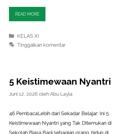
READ MORE
Kategori
KELAS XI
Tinggalkan komentar
5 Keistimewaan Nyantri
Juni 12, 2026
oleh
Abu Layla
46 PembacaLebih dari Sekadar Belajar: Ini 5
Keistimewaan Nyantri yang Tak Ditemukan di
Sekolah Biasa Bagi sebagian orang, hidup di