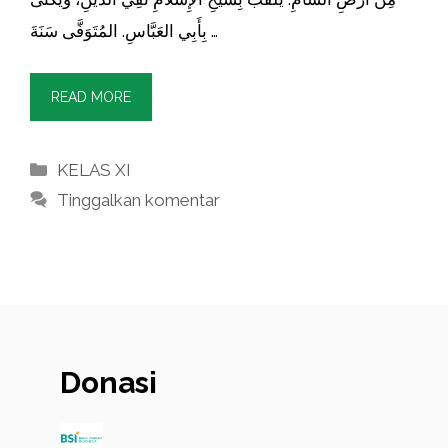
بِأَبِي العَبَّاسِ. المُتَوَفَّى سَنَةَ …
READ MORE
Kategori
KELAS XI
Tinggalkan komentar
Donasi