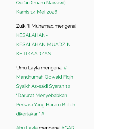
Qur’an (Imam Nawawi)
Kamis 14 Mei 2026
Zulkifli Muhamad
mengenai
KESALAHAN-
KESALAHAN MUADZIN
KETIKA ADZAN
Umu Layla
mengenai
#
Mandhumah Qowaid Fiqih
Syaikh As-sa’di Syarah 12
“Darurat Menyebabkan
Perkara Yang Haram Boleh
dikerjakan” #
Abu Layla
mengenai
AGAR