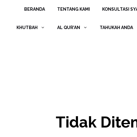
Langsung
BERANDA
TENTANG KAMI
KONSULTASI SYA
ke
isi
KHUTBAH
AL QUR’AN
TAHUKAH ANDA
Tidak Dit