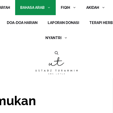
RI’AH
BAHASA ARAB
FIQIH
AKIDAH
DOA-DOA HARIAN
LAPORAN DONASI
TERAPI HERB
NYANTRI
emukan