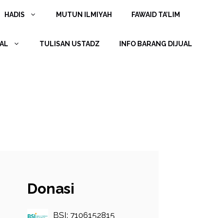
HADIS
MUTUN ILMIYAH
FAWAID TA’LIM
AL
TULISAN USTADZ
INFO BARANG DIJUAL
Donasi
BSI: 7106152815