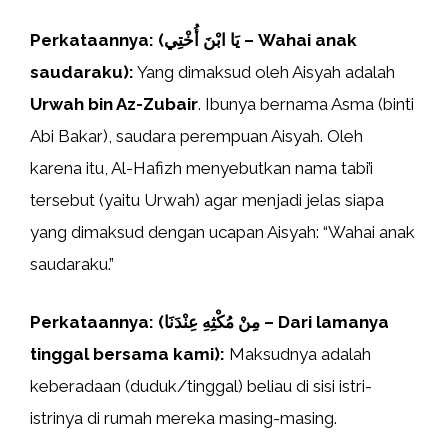
Perkataannya: (يَا ابْنَ أُخْتِي – Wahai anak
saudaraku):
Yang dimaksud oleh Aisyah adalah
Urwah bin Az-Zubair
. Ibunya bernama Asma (binti
Abi Bakar), saudara perempuan Aisyah. Oleh
karena itu, Al-Hafizh menyebutkan nama tabi’i
tersebut (yaitu Urwah) agar menjadi jelas siapa
yang dimaksud dengan ucapan Aisyah: “Wahai anak
saudaraku.”
Perkataannya: (مِنْ مُكْثِهِ عِنْدَنَا – Dari lamanya
tinggal bersama kami):
Maksudnya adalah
keberadaan (duduk/tinggal) beliau di sisi istri-
istrinya di rumah mereka masing-masing.