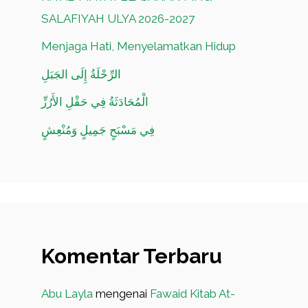
SALAFIYAH ULYA 2026-2027
Menjaga Hati, Menyelamatkan Hidup
الرِّحْلَةُ إِلَى الجَبَلِ
الْمُحَادَثَةُ فِي حَقْلِ الأَرُزِّ
فِي مَسْبَحٍ جَمِيلٍ وَمُنْعِشٍ
Komentar Terbaru
Abu Layla
mengenai
Fawaid Kitab At-