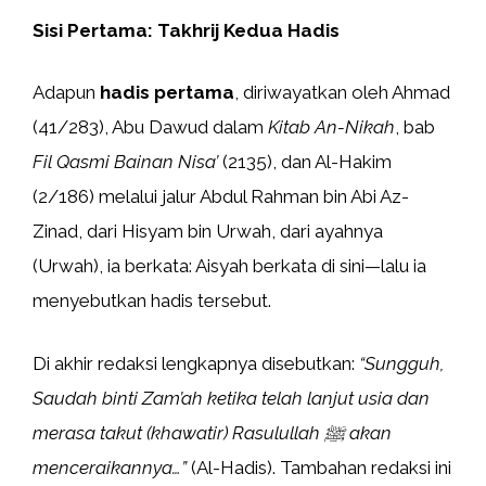
Sisi Pertama: Takhrij Kedua Hadis
Adapun
hadis pertama
, diriwayatkan oleh Ahmad
(41/283), Abu Dawud dalam
Kitab An-Nikah
, bab
Fil Qasmi Bainan Nisa’
(2135), dan Al-Hakim
(2/186) melalui jalur Abdul Rahman bin Abi Az-
Zinad, dari Hisyam bin Urwah, dari ayahnya
(Urwah), ia berkata: Aisyah berkata di sini—lalu ia
menyebutkan hadis tersebut.
Di akhir redaksi lengkapnya disebutkan:
“Sungguh,
Saudah binti Zam’ah ketika telah lanjut usia dan
merasa takut (khawatir) Rasulullah ﷺ akan
menceraikannya…”
(Al-Hadis). Tambahan redaksi ini