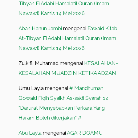
Tibyan Fi Adabi Hamalatil Qur’an (Imam
Nawawi) Kamis 14 Mei 2026
Abah Hanun Jambi
mengenai
Fawaid Kitab
At-Tibyan Fi Adabi Hamalatil Qur’an (Imam
Nawawi) Kamis 14 Mei 2026
Zulkifli Muhamad
mengenai
KESALAHAN-
KESALAHAN MUADZIN KETIKA ADZAN
Umu Layla
mengenai
# Mandhumah
Qowaid Fiqih Syaikh As-sa’di Syarah 12
“Darurat Menyebabkan Perkara Yang
Haram Boleh dikerjakan” #
Abu Layla
mengenai
AGAR DOAMU