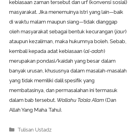
kebiasaan zaman tersebut dan urf (konvensi sosial)
masyarakat. Jika menemuinya istri yang lain—baik
di waktu malam maupun siang—tidak dianggap
oleh masyarakat sebagai bentuk kecurangan (
jaur
)
ataupun kezaliman, maka hukumnya boleh. Sebab,
kembali kepada adat kebiasaan (
al-adah
)
merupakan pondasi/kaidah yang besar dalam
banyak urusan, khususnya dalam masalah-masalah
yang tidak memiliki dalil spesifik yang
membatasinya, dan permasalahan ini termasuk
dalam bab tersebut.
Wallahu Ta’ala A’lam
(Dan
Allah Yang Maha Tahu).
Kategori
Tulisan Ustadz