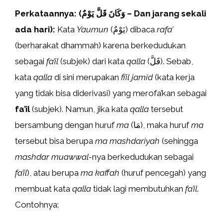
Perkataannya: (وَكَانَ قَلَّ يَوْمٌ – Dan jarang sekali
ada hari):
Kata
Yaumun
(يَوْمٌ) dibaca
rafa’
(berharakat dhammah) karena berkedudukan
sebagai
fa’il
(subjek) dari kata
qalla
(قَلَّ). Sebab,
kata
qalla
di sini merupakan
fi’il jamid
(kata kerja
yang tidak bisa diderivasi) yang merofa’kan sebagai
fa’il
(subjek). Namun, jika kata
qalla
tersebut
bersambung dengan huruf
ma
(مَا), maka huruf
ma
tersebut bisa berupa
ma mashdariyah
(sehingga
mashdar muawwal
-nya berkedudukan sebagai
fa’il
), atau berupa
ma kaffah
(huruf pencegah) yang
membuat kata
qalla
tidak lagi membutuhkan
fa’il
.
Contohnya: