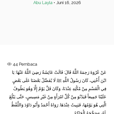
Abu Layla
•
Juni 16, 2026
44
Pembaca
عَنْ عُرْوَةَ رَحِمَهُ اللَّهُ قَالَ: قَالَتْ عَائِشَةُ رَضِيَ اللَّهُ عَنْهَا: يَا
ابْنَ أُخْتِي، كَانَ رَسُولُ اللَّهِ ﷺ لَا يُفَضِّلُ بَعْضَنَا عَلَى بَعْضٍ
فِي الْقَسْمِ مِنْ مُكْثِهِ عِنْدَنَا، وَكَانَ قَلَّ يَوْمٌ إِلَّا وَهُوَ يَطُوفُ
عَلَيْنَا جَمِيعاً فَيَدْنُوَ مِنْ كُلِّ امْرَأَةٍ مِنْ غَيْرِ مَسِيسٍ، حَتَّى يَبْلُغَ
الَّتِي هُوَ يَوْمُهَا، فَيَبِيتُ عِنْدَهَا. رَوَاهُ أَحْمَدُ وَأَبُو دَاوُدَ وَاللَّفْظُ
لَهُ، وَصَحَّحَهُ الْحَاكِمُ.