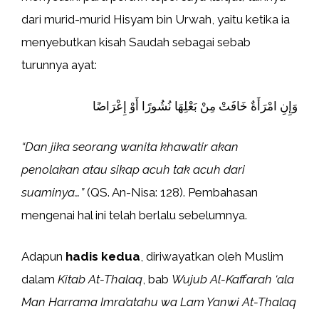
dari murid-murid Hisyam bin Urwah, yaitu ketika ia
menyebutkan kisah Saudah sebagai sebab
turunnya ayat:
وَإِنِ امْرَأَةٌ خَافَتْ مِنْ بَعْلِهَا نُشُورًا أَوْ إِعْرَاضًا
“Dan jika seorang wanita khawatir akan
penolakan atau sikap acuh tak acuh dari
suaminya…”
(QS. An-Nisa: 128). Pembahasan
mengenai hal ini telah berlalu sebelumnya.
Adapun
hadis kedua
, diriwayatkan oleh Muslim
dalam
Kitab At-Thalaq
, bab
Wujub Al-Kaffarah ‘ala
Man Harrama Imra’atahu wa Lam Yanwi At-Thalaq