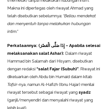
(memeluk) tanpa melakukan hubungan intim.
Makna ini dipertegas oleh riwayat Ahmad yang
telah disebutkan sebelumnya:
“Beliau mendekat
dan menyentuh tanpa melakukan hubungan
intim.”
Perkataannya: (إِذَا صَلَّى الْعَصْرَ – Apabila selesai
melaksanakan salat Ashar):
Dalam riwayat
Hammad bin Salamah dari Hisyam, disebutkan
dengan redaksi
“salat Fajar (Subuh)”
. Riwayat ini
dikeluarkan oleh Abdu bin Humaid dalam kitab
Tafsir
-nya, namun Al-Hafizh (Ibnu Hajar) menilai
riwayat tersebut sebagai riwayat yang
syadz
(ganjil/menyendiri dan menyalahi riwayat yang
lebih kuat).