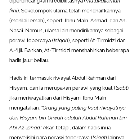
diperbincangkan kredibilitasnya (
mutakallamun
fiihi
). Sekelompok ulama telah mendhaifkannya
(menilai lemah), seperti Ibnu Ma’in, Ahmad, dan An-
Nasa’i. Namun, ulama lain mendirikannya sebagai
perawi tepercaya (
tsiqah
), seperti At-Tirmidzi dan
Al-‘Ijli. Bahkan, At-Tirmidzi menshahihkan beberapa
hadis jalur beliau.
Hadis ini termasuk riwayat Abdul Rahman dari
Hisyam, dan ia merupakan perawi yang kuat (
tsabt
)
jika meriwayatkan dari Hisyam. Ibnu Ma’in
mengatakan:
“Orang yang paling kuat riwayatnya
dari Hisyam bin Urwah adalah Abdul Rahman bin
Abi Az-Zinad.”
Akan tetapi, dalam hadis ini ia
menyelisihi para perawi tepercaya (
tsiqat
) lainnya