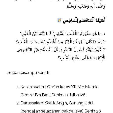
وَعَلَى آلِهِ وَصَحْبِهِ وَسَلَّمَ
أَسْئِلَةُ الْمُنَاقَشَةِ لِلْمَجْلِسِ
١. مَا هُوَ مَفْهُومُ “الْقَلْبِ السَّلِيمِ” كَمَا بَيَّنَهُ ابْنُ الْقَيِّمِ؟
٢. لِمَاذَا كَانَ الرِّيَاءُ وَالْكِبْرُ مِنْ أَعْظَمِ مُفْسِدَاتِ الْقَلْبِ؟
٣. كَيْفَ يُؤَثِّرُ فُضُولُ النَّظَرِ (مِثْلُ التَّصَفُّحِ غَيْرِ النَّافِعِ فِي
الْإِنْتِرْنِت) عَلَى صَلَاحِ الْقَلْبِ؟
Sudah disampaikan di:
Kajian syahrul Qur’an kelas XII MA Islamic
Centre Bin Baz, Senin 20 Juli 2026.
Darussalam, Walik Angin, Gunung kidul
(pengajian selapanan bakda Isya) Senin 20