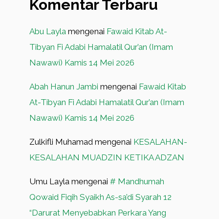
Komentar Terbaru
Abu Layla
mengenai
Fawaid Kitab At-
Tibyan Fi Adabi Hamalatil Qur’an (Imam
Nawawi) Kamis 14 Mei 2026
Abah Hanun Jambi
mengenai
Fawaid Kitab
At-Tibyan Fi Adabi Hamalatil Qur’an (Imam
Nawawi) Kamis 14 Mei 2026
Zulkifli Muhamad
mengenai
KESALAHAN-
KESALAHAN MUADZIN KETIKA ADZAN
Umu Layla
mengenai
# Mandhumah
Qowaid Fiqih Syaikh As-sa’di Syarah 12
“Darurat Menyebabkan Perkara Yang