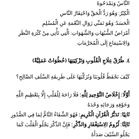
النَّاسُ وَيَمْدَحُوهُ
الْكِبْرُ: وَهُوَ رَدُّ الْحَقِّ وَاحْتِقَارُ النَّاسِ
الْحَسَدُ: وَهُوَ تَمَنِّي زَوَالِ النِّعْمَةِ عَنِ الْمُسْلِمِ
أَمْرَاضُ الشُّبُهَاتِ وَالشَّهَوَاتِ: الَّتِي تَأْتِي مِنْ كَثْرَةِ النَّظَرِ
وَالِاسْتِمَاعِ إِلَى الْمُحَرَّمَاتِ
٤. طُرُقُ عِلَاجِ الْقُلُوبِ وَتَزْكِيَتِهَا (خُطُوَاتٌ عَمَلِيَّةٌ)
كَيْفَ نَحْفَظُ قُلُوبَنَا وَنُزَكِّيَهَا عَلَى طَرِيقَةِ السَّلَفِ الصَّالِحِ؟
أَوَّلًا: إِخْلَاصُ التَّوْحِيدِ لِلَّهِ:
فَلَا رَاحَةَ لِلْقَلْبِ إِلَّا بِتَعْظِيمِ اللَّهِ
وَخَوْفِهِ وَرَجَائِهِ وَحْدَهُ
ثَانِيًا: تَدَبُّرُ الْقُرْآنِ الْكَرِيمِ:
فَهُوَ الشِّفَاءُ التَّامُّ لِمَا فِي الصُّدُورِ
ثَالِثًا: لُزُومُ الِاسْتِغْفَارِ وَالذِّكْرِ:
فَإِنَّ الذِّكْرَ يَجْلُو الْقَلْبَ كَمَا
يَجْلُو السَّيْفَ صَدَأَهُ