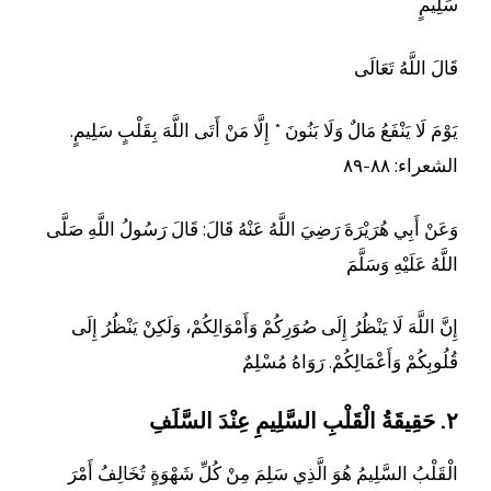
سَلِيمٍ
قَالَ اللَّهُ تَعَالَى
يَوْمَ لَا يَنْفَعُ مَالٌ وَلَا بَنُونَ * إِلَّا مَنْ أَتَى اللَّهَ بِقَلْبٍ سَلِيمٍ.
الشعراء: ٨٨-٨٩
وَعَنْ أَبِي هُرَيْرَةَ رَضِيَ اللَّهُ عَنْهُ قَالَ: قَالَ رَسُولُ اللَّهِ صَلَّى
اللَّهُ عَلَيْهِ وَسَلَّمَ
إِنَّ اللَّهَ لَا يَنْظُرُ إِلَى صُوَرِكُمْ وَأَمْوَالِكُمْ، وَلَكِنْ يَنْظُرُ إِلَى
قُلُوبِكُمْ وَأَعْمَالِكُمْ. رَوَاهُ مُسْلِمٌ
٢. حَقِيقَةُ الْقَلْبِ السَّلِيمِ عِنْدَ السَّلَفِ
الْقَلْبُ السَّلِيمُ هُوَ الَّذِي سَلِمَ مِنْ كُلِّ شَهْوَةٍ تُخَالِفُ أَمْرَ