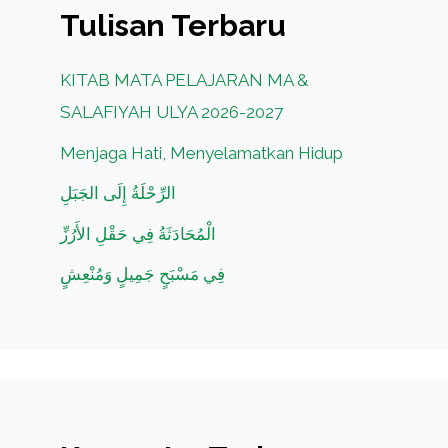
Tulisan Terbaru
KITAB MATA PELAJARAN MA &
SALAFIYAH ULYA 2026-2027
Menjaga Hati, Menyelamatkan Hidup
الرِّحْلَةُ إِلَى الجَبَلِ
الْمُحَادَثَةُ فِي حَقْلِ الأَرُزِّ
فِي مَسْبَحٍ جَمِيلٍ وَمُنْعِشٍ