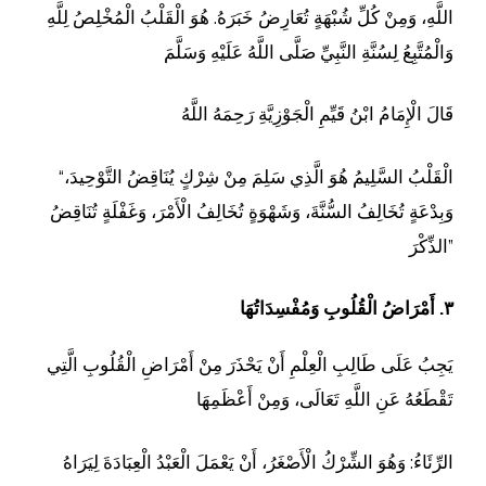
اللَّهِ، وَمِنْ كُلِّ شُبْهَةٍ تُعَارِضُ خَبَرَهُ. هُوَ الْقَلْبُ الْمُخْلِصُ لِلَّهِ
وَالْمُتَّبِعُ لِسُنَّةِ النَّبِيِّ صَلَّى اللَّهُ عَلَيْهِ وَسَلَّمَ
قَالَ الْإِمَامُ ابْنُ قَيِّمِ الْجَوْزِيَّةِ رَحِمَهُ اللَّهُ
“الْقَلْبُ السَّلِيمُ هُوَ الَّذِي سَلِمَ مِنْ شِرْكٍ يُنَاقِضُ التَّوْحِيدَ،
وَبِدْعَةٍ تُخَالِفُ السُّنَّةَ، وَشَهْوَةٍ تُخَالِفُ الْأَمْرَ، وَغَفْلَةٍ تُنَاقِضُ
الذِّكْرَ”
٣. أَمْرَاضُ الْقُلُوبِ وَمُفْسِدَاتُهَا
يَجِبُ عَلَى طَالِبِ الْعِلْمِ أَنْ يَحْذَرَ مِنْ أَمْرَاضِ الْقُلُوبِ الَّتِي
تَقْطَعُهُ عَنِ اللَّهِ تَعَالَى، وَمِنْ أَعْظَمِهَا
الرِّئَاءُ: وَهُوَ الشِّرْكُ الْأَصْغَرُ، أَنْ يَعْمَلَ الْعَبْدُ الْعِبَادَةَ لِيَرَاهُ