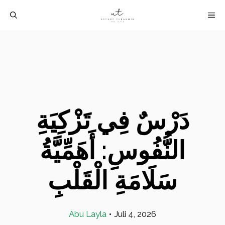
Langsung
M
ke
isi
دَرْسٌ فِي تَزْكِيَةِ
النُّفُوسِ: أَهَمِّيَّةُ
سَلَامَةِ الْقَلْبِ
Abu Layla
•
Juli 4, 2026