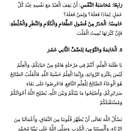
رَابِعًا: مُحَاسَبَةُ النَّفْسِ:
أَنْ يَقِفَ الْعَبْدُ مَعَ نَفْسِهِ عِنْدَ كُلِّ
عَمَلٍ: لِمَاذَا فَعَلَهُ؟ وَلِمَنْ فَعَلَهُ؟
خَامِسًا: الْحَذَرُ مِنْ فُضُولِ الطَّعَامِ وَالْكَلَامِ وَالنَّظَرِ وَالْخُلْطَةِ:
فَإِنَّ كَثْرَتَهَا تُمِيتُ الْقَلْبَ
٥. الْخَاتِمَةُ وَالتَّوْجِيهُ لِلصَّفِّ الثَّانِي عَشَرَ
يَا طَلَبَةَ الْعِلْمِ، أَنْتُمْ فِي مَرْحَلَةٍ هَامَّةٍ مِنْ حَيَاتِكُمْ، وَالْعِلْمُ
لَيْسَ بِكَثْرَةِ الرِّوَايَةِ، وَإِنَّمَا الْعِلْمُ خَشْيَةُ اللَّهِ. فَالْقَلْبُ الصَّالِحُ
هُوَ الْوِعَاءُ الصَّالِحُ لِلْعِلْمِ النَّافِعِ. فَاحْرِصُوا عَلَى نَقَاءِ
سَرَائِرِكُمْ، وَأَصْلِحُوا مَا بَيْنَكُمْ وَبَيْنَ اللَّهِ، يُصْلِحِ اللَّهُ أَحْوَالَكُمْ
وَمُسْتَقْبَلَكُمْ
نَسْأَلُ اللَّهَ تَعَالَى أَنْ يُطَهِّرَ قُلُوبَنَا مِنَ النِّفَاقِ، وَأَعْمَالَنَا مِنَ
الرِّئَاءِ، وَأَلْسِنَتَنَا مِنَ الْكَذِبِ. وَصَلَّى اللَّهُ عَلَى نَبِيِّنَا مُحَمَّدٍ