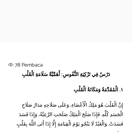
78
Pembaca
دَرْسٌ فِي تَزْكِيَةِ النُّفُوسِ: أَهَمِّيَّةُ سَلَامَةِ الْقَلْبِ
١. الْمُقَدِّمَةُ وَمَكَانَةُ الْقَلْبِ
إِنَّ الْقَلْبَ هُوَ مَلِكُ الْأَعْضَاءِ، وَعَلَى صَلَاحِهِ مَدَارُ صَلَاحِ
الْجَسَدِ كُلِّهِ. فَإِذَا صَلَحَ الْمَلِكُ صَلَحَتِ الرَّعِيَّةُ، وَإِذَا فَسَدَ
فَسَدَتْ. وَالْعَبْدُ لَا يَنْجُو يَوْمَ الْقِيَامَةِ إِلَّا إِذَا أَتَى اللَّهَ بِقَلْبٍ