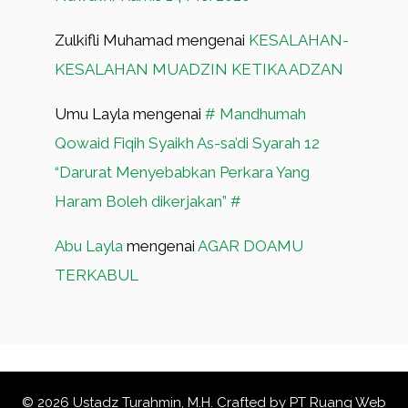
Zulkifli Muhamad
mengenai
KESALAHAN-
KESALAHAN MUADZIN KETIKA ADZAN
Umu Layla
mengenai
# Mandhumah
Qowaid Fiqih Syaikh As-sa’di Syarah 12
“Darurat Menyebabkan Perkara Yang
Haram Boleh dikerjakan” #
Abu Layla
mengenai
AGAR DOAMU
TERKABUL
© 2026 Ustadz Turahmin, M.H. Crafted by
PT Ruang Web