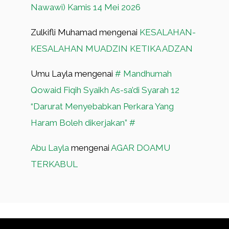
Nawawi) Kamis 14 Mei 2026
Zulkifli Muhamad
mengenai
KESALAHAN-
KESALAHAN MUADZIN KETIKA ADZAN
Umu Layla
mengenai
# Mandhumah
Qowaid Fiqih Syaikh As-sa’di Syarah 12
“Darurat Menyebabkan Perkara Yang
Haram Boleh dikerjakan” #
Abu Layla
mengenai
AGAR DOAMU
TERKABUL