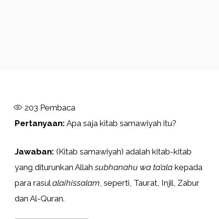
203
Pembaca
Pertanyaan:
Apa saja kitab samawiyah itu?
Jawaban:
(Kitab samawiyah) adalah kitab-kitab
yang diturunkan Allah
subhanahu wa ta’ala
kepada
para rasul
alaihissalam
, seperti, Taurat, Injil, Zabur
dan Al-Quran.