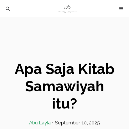
Langsung
M
ke
isi
Apa Saja Kitab
Samawiyah
itu?
Abu Layla
•
September 10, 2025