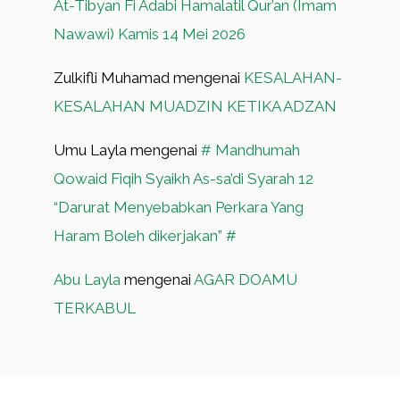
At-Tibyan Fi Adabi Hamalatil Qur’an (Imam
Nawawi) Kamis 14 Mei 2026
Zulkifli Muhamad
mengenai
KESALAHAN-
KESALAHAN MUADZIN KETIKA ADZAN
Umu Layla
mengenai
# Mandhumah
Qowaid Fiqih Syaikh As-sa’di Syarah 12
“Darurat Menyebabkan Perkara Yang
Haram Boleh dikerjakan” #
Abu Layla
mengenai
AGAR DOAMU
TERKABUL