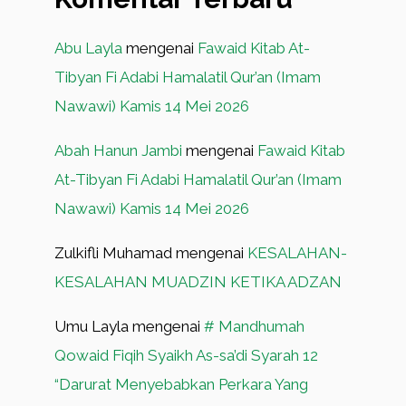
Abu Layla
mengenai
Fawaid Kitab At-
Tibyan Fi Adabi Hamalatil Qur’an (Imam
Nawawi) Kamis 14 Mei 2026
Abah Hanun Jambi
mengenai
Fawaid Kitab
At-Tibyan Fi Adabi Hamalatil Qur’an (Imam
Nawawi) Kamis 14 Mei 2026
Zulkifli Muhamad
mengenai
KESALAHAN-
KESALAHAN MUADZIN KETIKA ADZAN
Umu Layla
mengenai
# Mandhumah
Qowaid Fiqih Syaikh As-sa’di Syarah 12
“Darurat Menyebabkan Perkara Yang