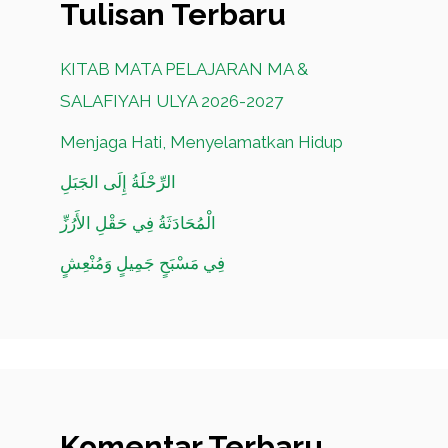
Tulisan Terbaru
KITAB MATA PELAJARAN MA &
SALAFIYAH ULYA 2026-2027
Menjaga Hati, Menyelamatkan Hidup
الرِّحْلَةُ إِلَى الجَبَلِ
الْمُحَادَثَةُ فِي حَقْلِ الأَرُزِّ
فِي مَسْبَحٍ جَمِيلٍ وَمُنْعِشٍ
Komentar Terbaru