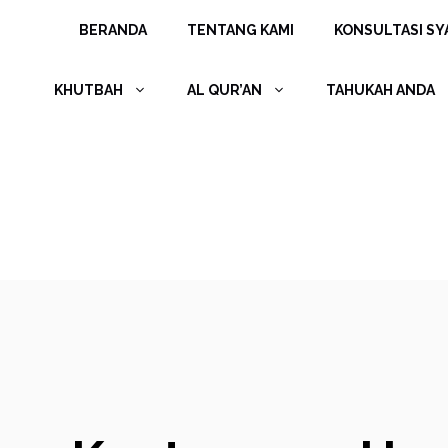
Langsung
BERANDA
TENTANG KAMI
KONSULTASI SYA
ke
isi
KHUTBAH
AL QUR’AN
TAHUKAH ANDA