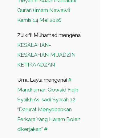
Tibyan Fi Adabi Hamalatil
Qur’an (Imam Nawawi)
Kamis 14 Mei 2026
Zulkifli Muhamad
mengenai
KESALAHAN-
KESALAHAN MUADZIN
KETIKA ADZAN
Umu Layla
mengenai
#
Mandhumah Qowaid Fiqih
Syaikh As-sa’di Syarah 12
“Darurat Menyebabkan
Perkara Yang Haram Boleh
dikerjakan” #