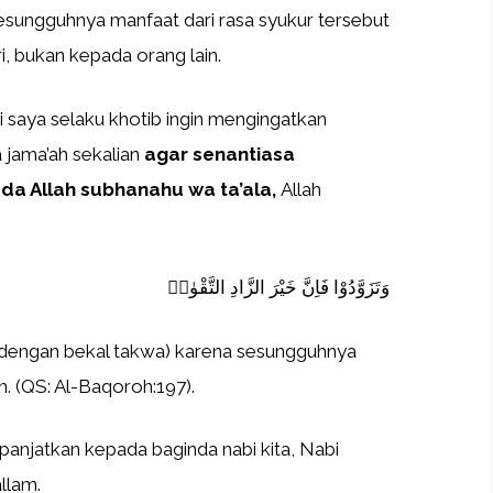
sesungguhnya manfaat dari rasa syukur tersebut
ri, bukan kepada orang lain.
 saya selaku khotib ingin mengingatkan
a jama’ah sekalian
agar senantiasa
a Allah subhanahu wa ta’ala,
Allah
وَتَزَوَّدُوْا فَاِنَّ خَيْرَ الزَّادِ التَّقْوٰىۖ
 (dengan bekal takwa) karena sesungguhnya
. (QS: Al-Baqoroh:197).
panjatkan kepada baginda nabi kita, Nabi
llam.