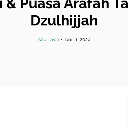
 & Puasa Arafah T
Dzulhijjah
Abu Layla
•
Juni 11, 2024