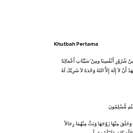
Khutbah Pertama
 مِنْ شُرُوْرِ أَنْفُسِنَا ومِنْ َسَيِّئَاتِ أَعْمَالِنَا
 أَنْ لاَ إِلَهَ إِلاَّ اللهُ وَحْدَهُ لاَ شَرِيْكَ لَهُ
َأَنتُم مُّسْلِمُونَ
وَخَلَقَ مِنْهَا زَوْجَهَا وَبَثَّ مِنْهُمَا رِجَالاً