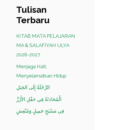
Tulisan
Terbaru
KITAB MATA PELAJARAN
MA & SALAFIYAH ULYA
2026-2027
Menjaga Hati,
Menyelamatkan Hidup
الرِّحْلَةُ إِلَى الجَبَلِ
الْمُحَادَثَةُ فِي حَقْلِ الأَرُزِّ
فِي مَسْبَحٍ جَمِيلٍ وَمُنْعِشٍ