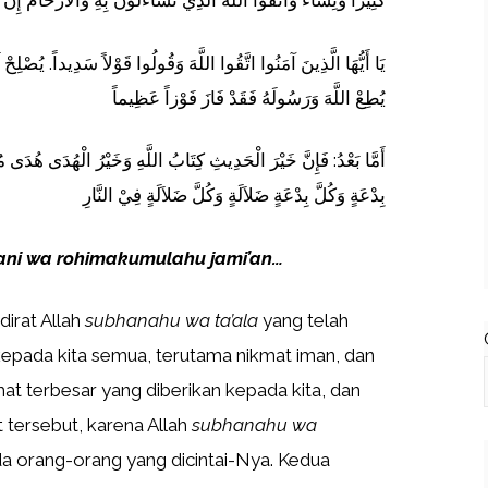
كَثِيراً وَنِسَاء وَاتَّقُواْ اللّهَ الَّذِي تَسَاءلُونَ بِهِ وَالأَرْحَامَ إِنَّ ا
يَا أَيُّهَا الَّذِينَ آمَنُوا اتَّقُوا اللَّهَ وَقُولُوا قَوْلاً سَدِيداً. يُصْلِحْ
يُطِعْ اللَّهَ وَرَسُولَهُ فَقَدْ فَازَ فَوْزاً عَظِيماً
أَمَّا بَعْدُ: فَإِنَّ خَيْرَ الْحَدِيثِ كِتَابُ اللَّهِ وَخَيْرُ الْهُدَى هُدَى مُ
بِدْعَةٍ وَكُلَّ بِدْعَةٍ ضَلاَلَةٍ وَكُلَّ ضَلاَلَةٍ فِيْ النَّارِ
mani wa rohimakumulahu jami’an…
dirat Allah
subhanahu wa ta’ala
yang telah
pada kita semua, terutama nikmat iman, dan
at terbesar yang diberikan kepada kita, dan
 tersebut, karena Allah
subhanahu wa
 orang-orang yang dicintai-Nya. Kedua