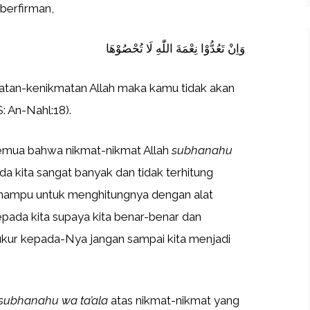
 berfirman,
وَاِنْ تَعُدُّوْا نِعْمَةَ اللّٰهِ لَا تُحْصُوْهَا
atan-kenikmatan Allah maka kamu tidak akan
: An-Nahl:18).
semua bahwa nikmat-nikmat Allah
subhanahu
da kita sangat banyak dan tidak terhitung
n mampu untuk menghitungnya dengan alat
epada kita supaya kita benar-benar dan
kur kepada-Nya jangan sampai kita menjadi
subhanahu wa ta’ala
atas nikmat-nikmat yang