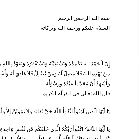
بسم الله الرحمن الرحيم
السلام عليكم ورحمة الله وبركاته
إِنَّ الْحَمْدَ للهِ نَحْمَدُهُ وَنَسْتَعِيْنُهُ وَنَسْتَغْفِرُهُ وَنَعُوْذُ بِاللهِ
مَنْ يَهْدِهِ اللهُ فَلاَ مُضِلَّ لَهُ وَمَنْ يُضْلِلْ فَلاَ هَادِيَ لَهُ وَأَشْهَدُ
وَأَشْهَدُ أَنَّ مُحَمَّداً عَبْدُهُ وَرَسُوْلُهُ
قال الله تعالى في القرآم الكريم
يَا أَيُّهَا الَّذِينَ آمَنُواْ اتَّقُواْ اللّهَ حَقَّ تُقَاتِهِ وَلاَ تَمُوتُنَّ إِلاَّ و
يَا أَيُّهَا النَّاسُ اتَّقُواْ رَبَّكُمُ الَّذِي خَلَقَكُم مِّن نَّفْسٍ وَاحِدَةٍ 