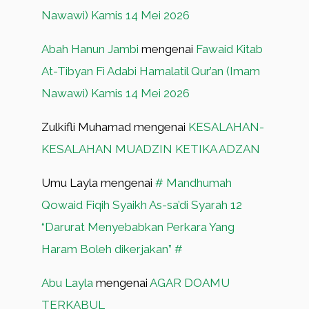
Nawawi) Kamis 14 Mei 2026
Abah Hanun Jambi
mengenai
Fawaid Kitab
At-Tibyan Fi Adabi Hamalatil Qur’an (Imam
Nawawi) Kamis 14 Mei 2026
Zulkifli Muhamad
mengenai
KESALAHAN-
KESALAHAN MUADZIN KETIKA ADZAN
Umu Layla
mengenai
# Mandhumah
Qowaid Fiqih Syaikh As-sa’di Syarah 12
“Darurat Menyebabkan Perkara Yang
Haram Boleh dikerjakan” #
Abu Layla
mengenai
AGAR DOAMU
TERKABUL