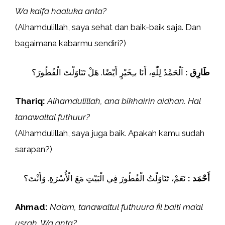
Wa kaifa haaluka anta?
(Alhamdulillah, saya sehat dan baik-baik saja. Dan
bagaimana kabarmu sendiri?)
طَارِق :
اَلْحَمْدُ لِلّٰهِ، أَنَا بـِخَيْرٍ أَيْضًا. هَلْ تَنَاوَلْتَ الْفُطُورَ؟
Thariq:
Alhamdulillah, ana bikhairin aidhan. Hal
tanawaltal futhuur?
(Alhamdulillah, saya juga baik. Apakah kamu sudah
sarapan?)
أَحْمَد :
نَعَمْ، تَنَاوَلْتُ الْفُطُورَ فِي الْبَيْتِ مَعَ الْأُسْرَةِ. وَأَنْتَ؟
Ahmad:
Na’am, tanawaltul futhuura fil baiti ma’al
usrah. Wa anta?