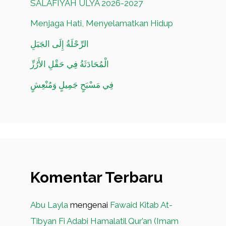
SALAFIYAH ULYA 2026-2027
Menjaga Hati, Menyelamatkan Hidup
الرِّحْلَةُ إِلَى الجَبَلِ
الْمُحَادَثَةُ فِي حَقْلِ الأَرُزِّ
فِي مَسْبَحٍ جَمِيلٍ وَمُنْعِشٍ
Komentar Terbaru
Abu Layla
mengenai
Fawaid Kitab At-
Tibyan Fi Adabi Hamalatil Qur’an (Imam