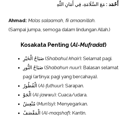
أَحْمَد :
مَعَ السَّلَامَةِ، فِي أَمَانِ اللّٰهِ
Ahmad:
Ma’as salaamah, fii amaanillah.
(Sampai jumpa, semoga dalam lindungan Allah.)
Kosakata Penting (
Al-Mufradat
)
صَبَاحُ الْخَيْرِ (
Shabahul khair
): Selamat pagi.
صَبَاحُ النُّورِ (
Shabahun nuur
): Balasan selamat
pagi (artinya: pagi yang bercahaya).
الْفُطُورُ (
Al-futhuur
): Sarapan.
الْجَوْ (
Al-jawwu
): Cuaca/udara.
مُنْعِشٌ (
Mun’isy
): Menyegarkan.
الْمَقْصَفُ (
Al-maqshaf
): Kantin.