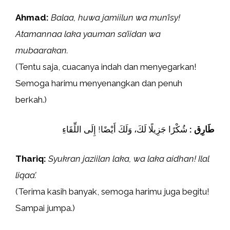
Ahmad:
Balaa, huwa jamiilun wa mun’isy!
Atamannaa laka yauman sa’iidan wa
mubaarakan.
(Tentu saja, cuacanya indah dan menyegarkan!
Semoga harimu menyenangkan dan penuh
berkah.)
طَارِق :
شُكْرًا جَزِيلًا لَكَ، وَلَكَ أَيْضًا! إِلَى اللِّقَاءِ
Thariq:
Syukran jaziilan laka, wa laka aidhan! Ilal
liqaa’.
(Terima kasih banyak, semoga harimu juga begitu!
Sampai jumpa.)