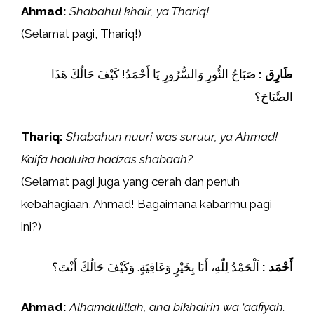
Ahmad:
Shabahul khair, ya Thariq!
(Selamat pagi, Thariq!)
طَارِق :
صَبَاحُ النُّورِ وَالسُّرُورِ يَا أَحْمَدُ! كَيْفَ حَالُكَ هَذَا
الصَّبَاحَ؟
Thariq:
Shabahun nuuri was suruur, ya Ahmad!
Kaifa haaluka hadzas shabaah?
(Selamat pagi juga yang cerah dan penuh
kebahagiaan, Ahmad! Bagaimana kabarmu pagi
ini?)
أَحْمَد :
اَلْحَمْدُ لِلّٰهِ، أَنَا بِخَيْرٍ وَعَافِيَةٍ. وَكَيْفَ حَالُكَ أَنْتَ؟
Ahmad:
Alhamdulillah, ana bikhairin wa ‘aafiyah.