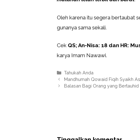
Oleh karena itu segera bertaubat
gunanya sama sekali.
Cek
QS; An-Nisa: 18 dan HR: Mu
karya Imam Nawawi.
Kategori
Tahukah Anda
Mandhumah Qowaid Fiqih Syaikh As-
Balasan Bagi Orang yang Bertauhid
Tinggalkan komentar