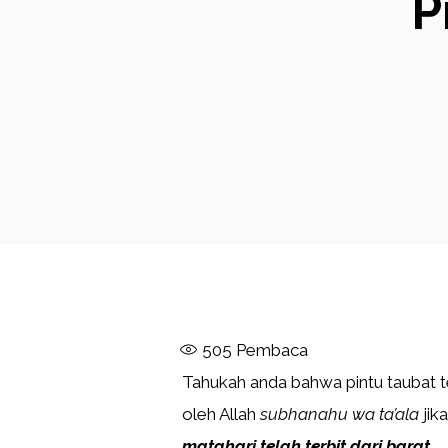
P
505
Pembaca
Tahukah anda bahwa pintu taubat te
oleh Allah
subhanahu wa ta’ala
jik
matahari telah terbit dari barat
.