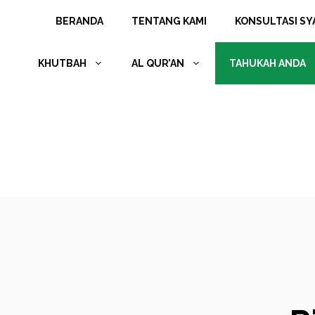
Langsung
BERANDA
TENTANG KAMI
KONSULTASI SYA
ke
isi
KHUTBAH
AL QUR’AN
TAHUKAH ANDA