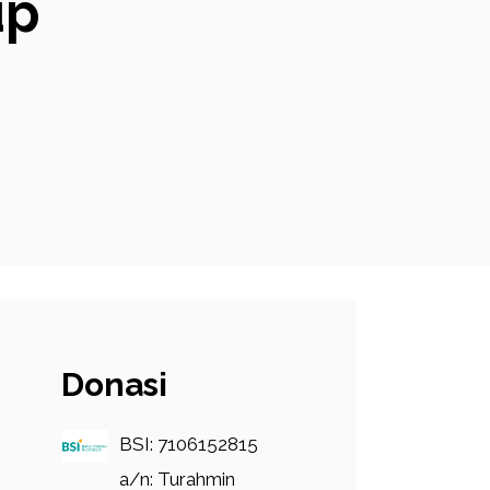
up
Donasi
BSI: 7106152815
a/n: Turahmin