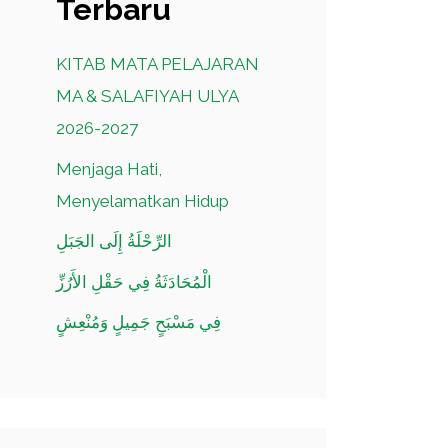
Terbaru
KITAB MATA PELAJARAN
MA & SALAFIYAH ULYA
2026-2027
Menjaga Hati,
Menyelamatkan Hidup
الرِّحْلَةُ إِلَى الجَبَلِ
الْمُحَادَثَةُ فِي حَقْلِ الأَرُزِّ
فِي مَسْبَحٍ جَمِيلٍ وَمُنْعِشٍ