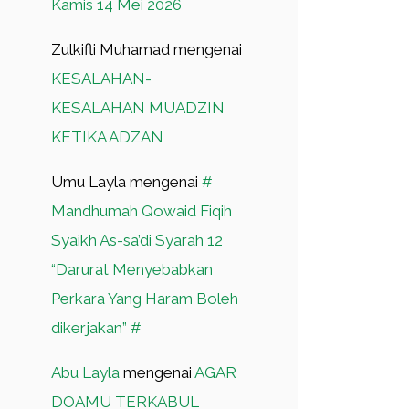
Kamis 14 Mei 2026
Zulkifli Muhamad
mengenai
KESALAHAN-
KESALAHAN MUADZIN
KETIKA ADZAN
Umu Layla
mengenai
#
Mandhumah Qowaid Fiqih
Syaikh As-sa’di Syarah 12
“Darurat Menyebabkan
Perkara Yang Haram Boleh
dikerjakan” #
Abu Layla
mengenai
AGAR
DOAMU TERKABUL