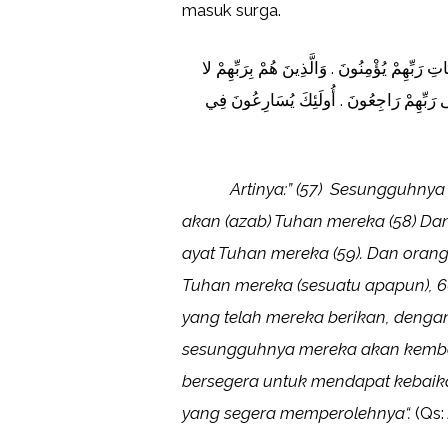
masuk surga.
ِ رَبِّهِمْ يُؤْمِنُونَ . وَالَّذِينَ هُمْ بِرَبِّهِمْ لا
ِلَى رَبِّهِمْ رَاجِعُونَ . أُولَئِكَ يُسَارِعُونَ فِي
Artinya:”
(57)
Sesungguhnya o
akan (azab) Tuhan mereka
(58)
Dan
ayat Tuhan mereka
(
59
)
. Dan oran
Tuhan mereka (sesuatu apapun), 
yang telah mereka berikan, dengan
sesungguhnya mereka akan kemba
bersegera untuk mendapat kebaik
yang segera memperolehnya
“.
(Qs: