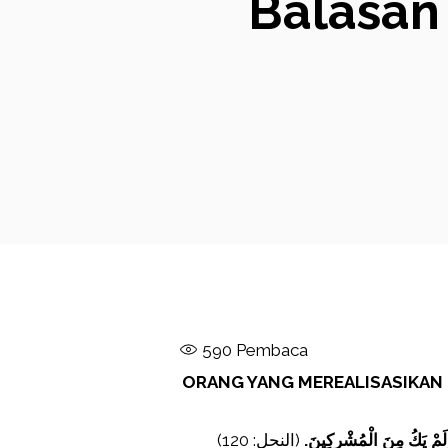
Balasan
590
Pembaca
ORANG YANG MEREALISASIKAN 
ًا وَلَمْ يَكُ مِنَ الْمُشْرِكِينَ
(النحل: 120)