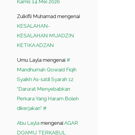
Kamis 14 Mei 2026
Zulkifli Muhamad
mengenai
KESALAHAN-
KESALAHAN MUADZIN
KETIKA ADZAN
Umu Layla
mengenai
#
Mandhumah Qowaid Fiqih
Syaikh As-sa’di Syarah 12
“Darurat Menyebabkan
Perkara Yang Haram Boleh
dikerjakan” #
Abu Layla
mengenai
AGAR
DOAMU TERKABUL