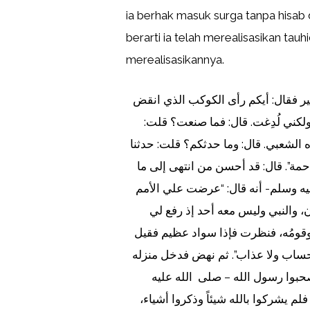
ia berhak masuk surga tanpa hisab
berarti ia telah merealisasikan tau
merealisasikannya.
عن حصين بن عبد الرحمن قال: كنت عند سعيد بن جبير فقال: أيكم رأى الكوكب الذي انقض
 ولكني لُدِغت. قال: فما صنعت؟ قلت
الشعبي. قال: وما حدثكم؟ قلت: حدثنا
 حمة”. قال: قد أحسن من انتهى إلى ما
يه وسلم- أنه قال: “عرضت علي الأمم
، والنبي وليس معه أحد إذ رفع لي
قومُه، فنظرت فإذا سواد عظيم فقيل
 حساب ولا عذاب”. ثم نهض فدخل منزله
بوا رسول الله – صلى الله عليه
لم يشركوا بالله شيئاً وذكروا أشياء