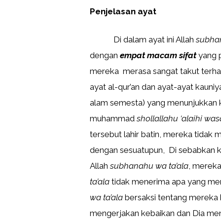
Penjelasan ayat
Di dalam ayat ini Allah
subha
dengan
empat macam sifat
yang pa
mereka merasa sangat takut terh
ayat al-qur’an dan ayat-ayat kauni
alam semesta) yang menunjukkan 
muhammad
shollallahu ‘alaihi wa
tersebut lahir batin, mereka tidak
dengan sesuatupun, Di sebabkan k
Allah
subhanahu wa ta’ala
, mereka
ta’ala
tidak menerima apa yang me
wa ta’ala
bersaksi tentang mereka
mengerjakan kebaikan dan Dia me