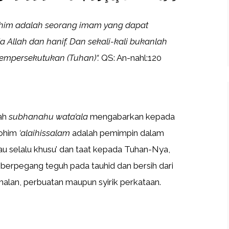
him adalah seorang imam yang dapat
a Allah dan hanif. Dan sekali-kali bukanlah
empersekutukan (Tuhan)
“.
QS: An-nahl:120
lah
subhanahu wata’ala
mengabarkan kepada
rohim
‘alaihissalam
adalah pemimpin dalam
au selalu khusu’ dan taat kepada Tuhan-Nya,
n berpegang teguh pada tauhid dan bersih dari
amalan, perbuatan maupun syirik perkataan.