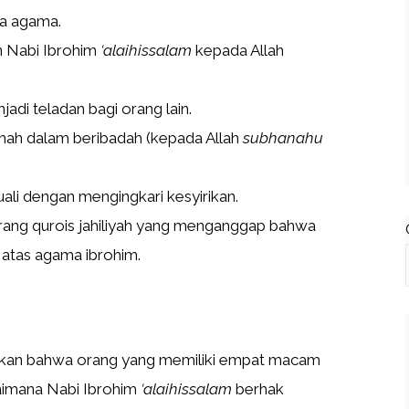
ua agama.
n Nabi Ibrohim
‘alaihissalam
kepada Allah
di teladan bagi orang lain.
qomah dalam beribadah (kepada Allah
subhanahu
ali dengan mengingkari kesyirikan.
ang qurois jahiliyah yang menganggap bahwa
 atas agama ibrohim.
b
ukkan bahwa orang yang memiliki empat macam
gaimana Nabi Ibrohim
‘alaihissalam
berhak