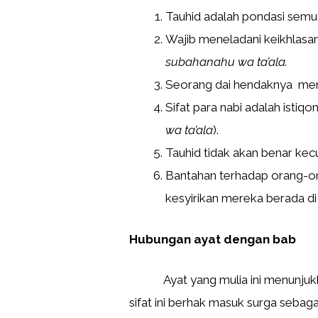
Tauhid adalah pondasi sem
Wajib meneladani keikhlasa
subahanahu wa ta’ala.
Seorang dai hendaknya menja
Sifat para nabi adalah isti
wa ta’ala
).
Tauhid tidak akan benar kecu
Bantahan terhadap orang-or
kesyirikan mereka berada di
Hubungan ayat dengan ba
Ayat yang mulia ini menunj
sifat ini berhak masuk surga seba