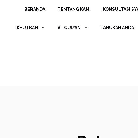
Langsung
BERANDA
TENTANG KAMI
KONSULTASI SYA
ke
isi
KHUTBAH
AL QUR’AN
TAHUKAH ANDA