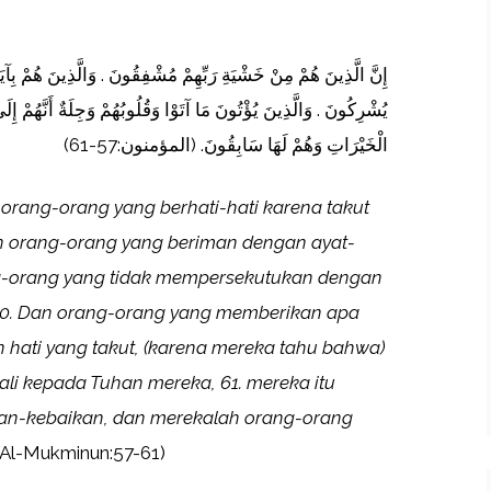
إِنَّ الَّذِينَ هُمْ مِنْ خَشْيَةِ رَبِّهِمْ مُشْفِقُونَ . وَالَّذِينَ هُمْ بِآيَات
يُشْرِكُونَ . وَالَّذِينَ يُؤْتُونَ مَا آتَوْا وَقُلُوبُهُمْ وَجِلَةٌ أَنَّهُمْ إ
الْخَيْرَاتِ وَهُمْ لَهَا سَابِقُونَ. (المؤمنون:57-61)
rang-orang yang berhati-hati karena takut
 orang-orang yang beriman dengan ayat-
g-orang yang tidak mempersekutukan dengan
60. Dan orang-orang yang memberikan apa
 hati yang takut, (karena mereka tahu bahwa)
li kepada Tuhan mereka
,
61. mereka itu
an-kebaikan, dan merekalah orang-orang
 Al-Mukminun:57-61)