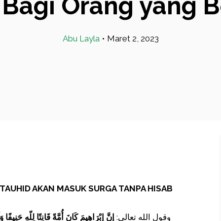
 Bagi Orang yang B
Abu Layla
•
Maret 2, 2023
TAUHID AKAN MASUK SURGA TANPA HISAB
وقول الله تعالى:
إِنَّ إِبْرَاهِيمَ كَانَ أُمَّةً قَانِتًا لِلّهِ حَنِيف.