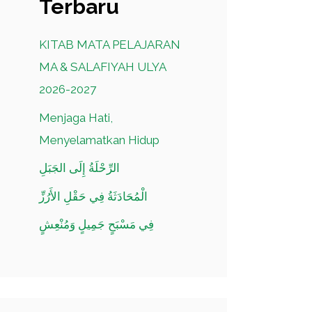
Terbaru
KITAB MATA PELAJARAN
MA & SALAFIYAH ULYA
2026-2027
Menjaga Hati,
Menyelamatkan Hidup
الرِّحْلَةُ إِلَى الجَبَلِ
الْمُحَادَثَةُ فِي حَقْلِ الأَرُزِّ
فِي مَسْبَحٍ جَمِيلٍ وَمُنْعِشٍ