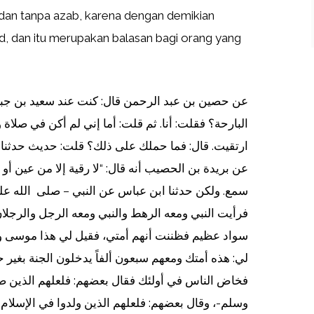
 dan tanpa azab, karena dengan demikian
hid, dan itu merupakan balasan bagi orang yang
البارحة؟ فقلت: أنا. ثم قلت: أما إني لم أكن في صلاة:
ارتقيت. قال: فما حملك على ذلك؟ قلت: حديث حدثناه 
عن بريدة بن الحصيب أنه قال: “لا رقية إلا من عين أو
سمع. ولكن حدثنا ابن عباس عن النبي – صلى الله عل
فرأيت النبي ومعه الرهط والنبي ومعه الرجل والرجلان
سواد عظيم فظننت أنهم أمتي، فقيل لي هذا موسى و
لي: هذه أمتك ومعهم سبعون ألفاً يدخلون الجنة بغير
فخاض الناس في أولئك فقال بعضهم: فلعلهم الذين صح
وسلم-، وقال بعضهم: فلعلهم الذين ولدوا في الإسلام ف،