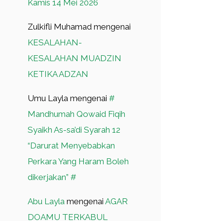
Kamis 14 Mei 2026
Zulkifli Muhamad
mengenai
KESALAHAN-
KESALAHAN MUADZIN
KETIKA ADZAN
Umu Layla
mengenai
#
Mandhumah Qowaid Fiqih
Syaikh As-sa’di Syarah 12
“Darurat Menyebabkan
Perkara Yang Haram Boleh
dikerjakan” #
Abu Layla
mengenai
AGAR
DOAMU TERKABUL