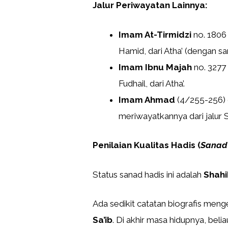
Jalur Periwayatan Lainnya:
Imam At-Tirmidzi
no. 1806 
Hamid, dari Atha’ (dengan s
Imam Ibnu Majah
no. 3277
Fudhail, dari Atha’.
Imam Ahmad
(4/255-256)
meriwayatkannya dari jalur Su
Penilaian Kualitas Hadis (
Sanad
Status sanad hadis ini adalah
Shahi
Ada sedikit catatan biografis men
Sa’ib
. Di akhir masa hidupnya, be