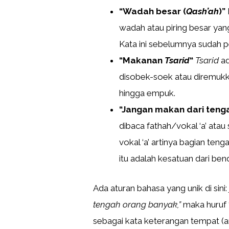
“Wadah besar (
Qash’ah
)”
wadah atau piring besar yan
Kata ini sebelumnya sudah 
“Makanan
Tsarid
“
Tsarid
ad
disobek-soek atau diremukk
hingga empuk.
“Jangan makan dari teng
dibaca fathah/vokal ‘a’ ata
vokal ‘a’ artinya bagian ten
itu adalah kesatuan dari ben
Ada aturan bahasa yang unik di sini
tengah orang banyak,”
maka huruf ‘
sebagai kata keterangan tempat (ar