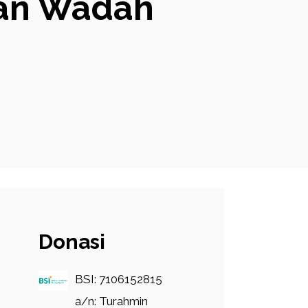
ran Wadah
Donasi
BSI: 7106152815
a/n: Turahmin