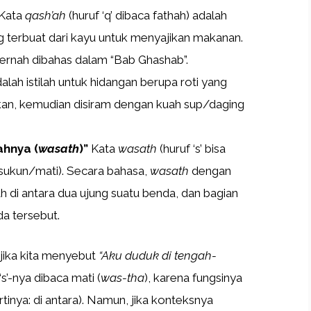
Kata
qash’ah
(huruf ‘q’ dibaca fathah) adalah
g terbuat dari kayu untuk menyajikan makanan.
pernah dibahas dalam “Bab Ghashab”.
alah istilah untuk hidangan berupa roti yang
an, kemudian disiram dengan kuah sup/daging
ahnya (
wasath
)”
Kata
wasath
(huruf ‘s’ bisa
u sukun/mati). Secara bahasa,
wasath
dengan
gah di antara dua ujung suatu benda, dan bagian
da tersebut.
: jika kita menyebut
“Aku duduk di tengah-
s’-nya dibaca mati (
was-tha
), karena fungsinya
tinya: di antara). Namun, jika konteksnya