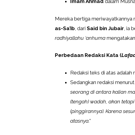
Imam Ahmad
dalam Musnad
Mereka bertiga meriwayatkannya me
as-Sa’ib
, dari
Said bin Jubair
, ia
radhiyallahu ‘anhuma
mengatakan h
Perbedaan Redaksi Kata (
Lafa
Redaksi teks di atas adalah 
Sedangkan redaksi menuru
seorang di antara kalian m
(tengah) wadah, akan teta
(pinggirannya). Karena sesu
atasnya.”