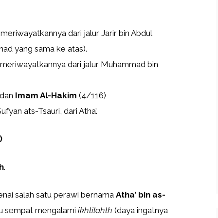
meriwayatkannya dari jalur Jarir bin Abdul
anad yang sama ke atas).
 meriwayatkannya dari jalur Muhammad bin
 dan
Imam Al-Hakim
(4/116)
fyan ats-Tsauri, dari Atha’.
)
h
.
genai salah satu perawi bernama
Atha’ bin as-
liau sempat mengalami
ikhtilahth
(daya ingatnya