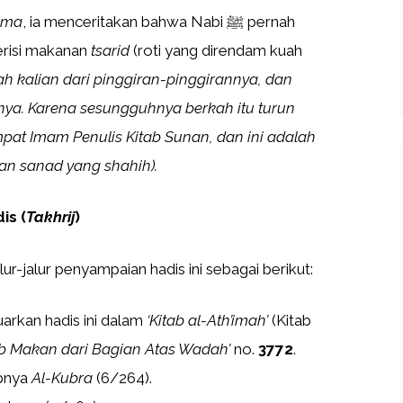
uma
, ia menceritakan bahwa Nabi ﷺ pernah
erisi makanan
tsarid
(roti yang direndam kuah
h kalian dari pinggiran-pinggirannya, dan
ya. Karena sesungguhnya berkah itu turun
mpat Imam Penulis Kitab Sunan, dan ini adalah
an sanad yang shahih).
is (
Takhrij
)
r-jalur penyampaian hadis ini sebagai berikut:
rkan hadis ini dalam
‘Kitab al-Ath’imah’
(Kitab
b Makan dari Bagian Atas Wadah’
no.
3772
.
bnya
Al-Kubra
(6/264).