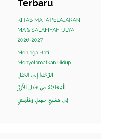
Terbaru
KITAB MATA PELAJARAN
MA & SALAFIYAH ULYA
2026-2027
Menjaga Hati,
Menyelamatkan Hidup
الرِّحْلَةُ إِلَى الجَبَلِ
الْمُحَادَثَةُ فِي حَقْلِ الأَرُزِّ
فِي مَسْبَحٍ جَمِيلٍ وَمُنْعِشٍ