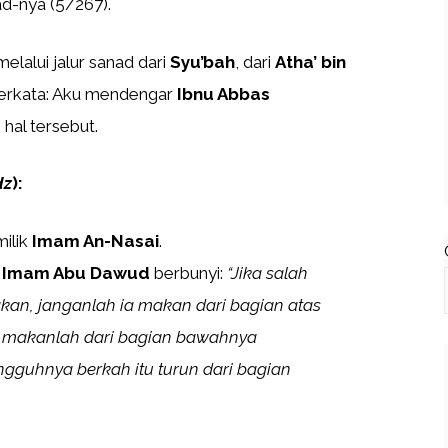
-nya (5/267).
lalui jalur sanad dari
Syu’bah
, dari
Atha’ bin
 berkata: Aku mendengar
Ibnu Abbas
al tersebut.
dz
):
milik
Imam An-Nasai
.
t
Imam Abu Dawud
berbunyi:
“Jika salah
akan, janganlah ia makan dari bagian atas
pi makanlah dari bagian bawahnya
ngguhnya berkah itu turun dari bagian