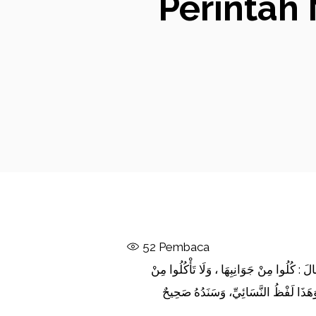
Perintah
52
Pembaca
َ : كُلُوا مِنْ جَوَانِبِهَا ، وَلَا تَأْكُلُوا مِنْ