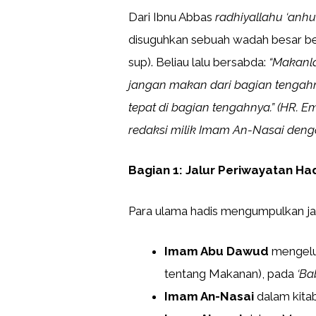
Dari Ibnu Abbas
radhiyallahu ‘anh
disuguhkan sebuah wadah besar b
sup). Beliau lalu bersabda:
“Makanla
jangan makan dari bagian tengahn
tepat di bagian tengahnya.”
(HR. E
redaksi milik Imam An-Nasai deng
Bagian 1: Jalur Periwayatan Had
Para ulama hadis mengumpulkan jalu
Imam Abu Dawud
mengelua
tentang Makanan), pada
‘Ba
Imam An-Nasai
dalam kita