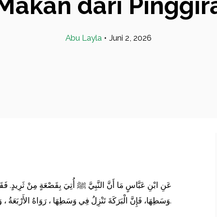
 Makan dari Pinggi
Abu Layla
•
Juni 2, 2026
عَنِ ابْنِ عَبَّاسٍ مَا أَنَّ النَّبِيَّ ﷺ أُتِيَ بِقَصْعَةٍ مِنْ ثَرِيدٍ. فَقَال
وَسَطِهَا، فَإِنَّ الْبَرَكَةَ تَنْزِلُ فِي وَسَطِهَا ، رَوَاهُ الأَرْبَعَةُ ، وَهَذَا لَفْظُ النَّسَائِيِّ، وَسَنَدُهُ صَحِيحٌ.