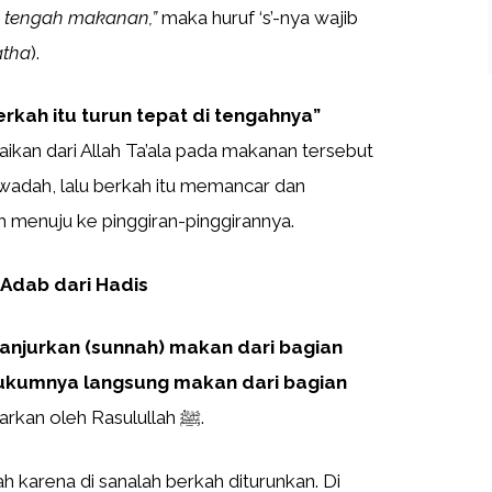
 tengah makanan,”
maka huruf ‘s’-nya wajib
tha
).
kah itu turun tepat di tengahnya”
kan dari Allah Ta’ala pada makanan tersebut
 wadah, lalu berkah itu memancar dan
 menuju ke pinggiran-pinggirannya.
 Adab dari Hadis
ianjurkan (sunnah) makan dari bagian
ukumnya langsung makan dari bagian
. Inilah adab islami yang diajarkan oleh Rasulullah ﷺ.