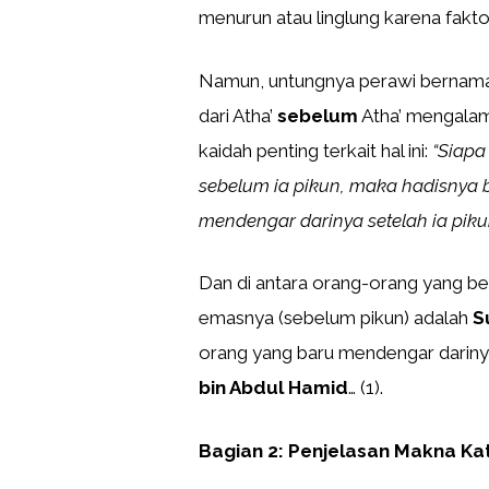
menurun atau linglung karena faktor
Namun, untungnya perawi berna
dari Atha’
sebelum
Atha’ mengalam
kaidah penting terkait hal ini:
“Siapa
sebelum ia pikun, maka hadisnya 
mendengar darinya setelah ia piku
Dan di antara orang-orang yang be
emasnya (sebelum pikun) adalah
S
orang yang baru mendengar darin
bin Abdul Hamid
… (1).
Bagian 2: Penjelasan Makna Ka