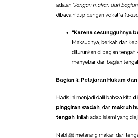
adalah
“Jangan makan dari bagian
dibaca hidup dengan vokal ‘a’ (
wasa
“Karena sesungguhnya ber
Maksudnya, berkah dan kebai
diturunkan di bagian tengah
menyebar dari bagian tengah
Bagian 3: Pelajaran Hukum dan
Hadis ini menjadi dalil bahwa kita
d
pinggiran wadah
, dan
makruh h
tengah
Nabi ﷺ melarang makan dari tengah karena di sanalah berkah diturunkan. Di