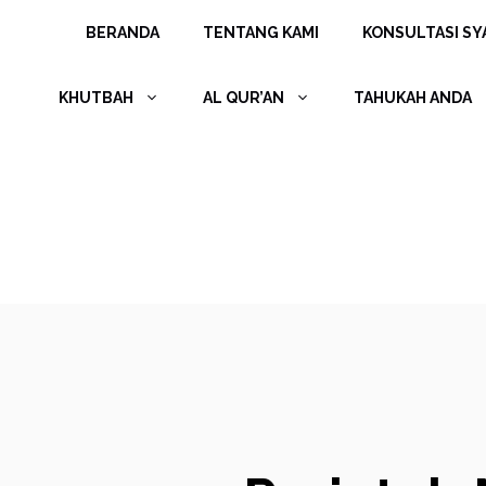
Langsung
BERANDA
TENTANG KAMI
KONSULTASI SYA
ke
isi
KHUTBAH
AL QUR’AN
TAHUKAH ANDA