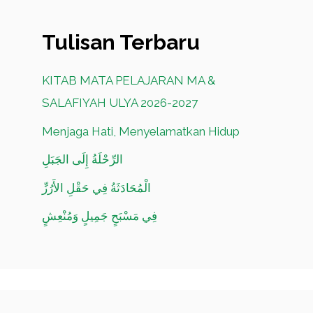
Tulisan Terbaru
KITAB MATA PELAJARAN MA &
SALAFIYAH ULYA 2026-2027
Menjaga Hati, Menyelamatkan Hidup
الرِّحْلَةُ إِلَى الجَبَلِ
الْمُحَادَثَةُ فِي حَقْلِ الأَرُزِّ
فِي مَسْبَحٍ جَمِيلٍ وَمُنْعِشٍ