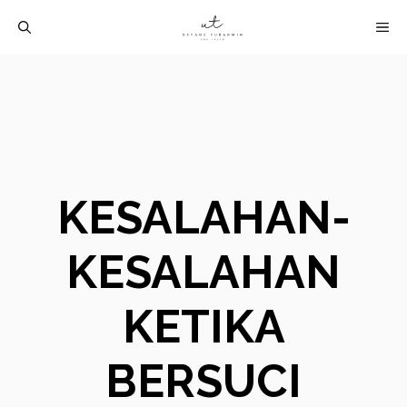
Langsung
M
ke
isi
KESALAHAN-
KESALAHAN
KETIKA
BERSUCI