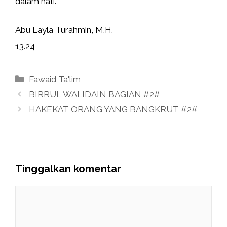
dalam hati.
Abu Layla Turahmin, M.H.
13.24
Kategori
Fawaid Ta'lim
BIRRUL WALIDAIN BAGIAN #2#
HAKEKAT ORANG YANG BANGKRUT #2#
Tinggalkan komentar
Komentar