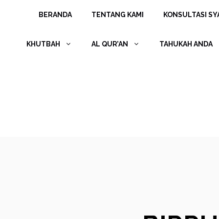
Langsung
BERANDA
TENTANG KAMI
KONSULTASI SYA
ke
isi
KHUTBAH
AL QUR’AN
TAHUKAH ANDA