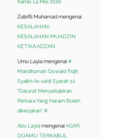
Kamis 14 Mei 2026
Zulkifli Muhamad
mengenai
KESALAHAN-
KESALAHAN MUADZIN
KETIKA ADZAN
Umu Layla
mengenai
#
Mandhumah Qowaid Fiqih
Syaikh As-sa’di Syarah 12
“Darurat Menyebabkan
Perkara Yang Haram Boleh
dikerjakan” #
Abu Layla
mengenai
AGAR
DOAMU TERKABUL