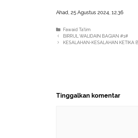
Ahad, 25 Agustus 2024, 12.36
Kategori
Fawaid Ta'lim
BIRRUL WALIDAIN BAGIAN #1#
KESALAHAN-KESALAHAN KETIKA 
Tinggalkan komentar
Komentar