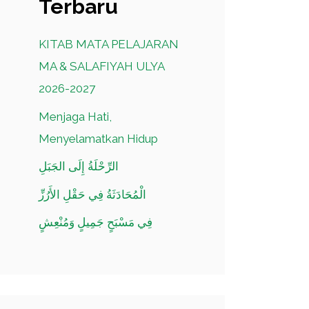
Terbaru
KITAB MATA PELAJARAN
MA & SALAFIYAH ULYA
2026-2027
Menjaga Hati,
Menyelamatkan Hidup
الرِّحْلَةُ إِلَى الجَبَلِ
الْمُحَادَثَةُ فِي حَقْلِ الأَرُزِّ
فِي مَسْبَحٍ جَمِيلٍ وَمُنْعِشٍ