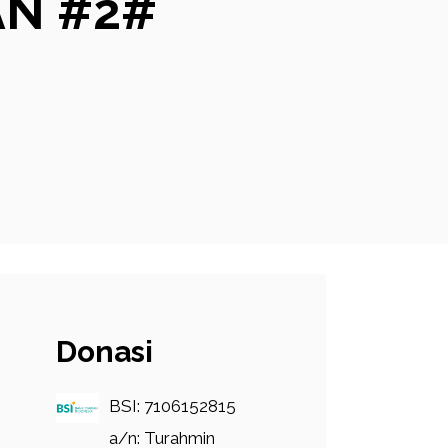
AN #2#
Donasi
BSI: 7106152815
a/n: Turahmin