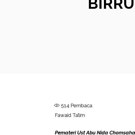
BIRRU
514
Pembaca
Fawaid Ta’lim
Pemateri Ust Abu Nida Chomsaha