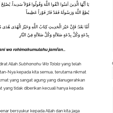
يَا أَيُّهَا الَّذِينَ آمَنُوا اتَّقُوا اللَّهَ وَقُولُوا قَوْلاً سَدِيداً. يُصْلِحْ
يُطِعْ اللَّهَ وَرَسُولَهُ فَقَدْ فَازَ فَوْزاً عَظِيماً
أَمَّا بَعْدُ: فَإِنَّ خَيْرَ الْحَدِيثِ كِتَابُ اللَّهِ وَخَيْرُ الْهُدَى هُدَى مُ
بِدْعَةٍ وَكُلَّ بِدْعَةٍ ضَلاَلَةٍ وَكُلَّ ضَلاَلَةٍ فِيْ النَّارِ
mani wa rohimakumulahu jami’an…
dirat Allah
Subhanahu Wa Ta’ala
yang telah
an-Nya kepada kita semua, terutama nikmat
ikmat yang sangat agung yang dianugerahkan
t yang tidak diberikan kecuali hanya kepada
benar bersyukur kepada Allah dan kita jaga