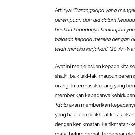
Artinya:
“Barangsiapa yang mengerj
perempuan dan dia dalam keadaa
berikan kepadanya kehidupan yan
balasan kepada mereka dengan ba
telah mereka kerjakan.”
QS: An-Nahl
Ayat ini menjelaskan kepada kita
shalih, baik laki-laki maupun perem
orang itu termasuk orang yang be
memberikan kepadanya kehidupan ya
Ta’ala
akan memberikan kepadanya k
yang halal dan di akhirat kelak ak
dengan kenikmatan. kenikmatan-ke
mata, belum pernah terdengar oleh