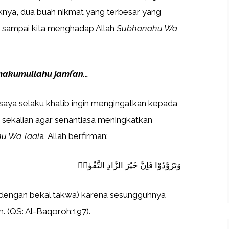
knya, dua buah nikmat yang terbesar yang
n sampai kita menghadap Allah
Subhanahu Wa
imakumullahu jami’an…
 saya selaku khatib ingin mengingatkan kepada
h sekalian agar senantiasa meningkatkan
u Wa Taal
a, Allah berfirman:
وَتَزَوَّدُوْا فَاِنَّ خَيْرَ الزَّادِ التَّقْوٰىۖ
 (dengan bekal takwa) karena sesungguhnya
. (QS: Al-Baqoroh:197).