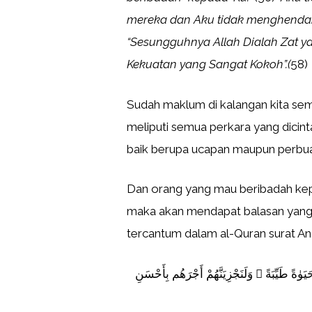
mereka dan Aku tidak menghenda
“Sesungguhnya Allah Dialah Zat y
Kekuatan yang Sangat Kokoh”.(
58)
Sudah maklum di kalangan kita se
meliputi semua perkara yang dicinta
baik berupa ucapan maupun perbuat
Dan orang yang mau beribadah kep
maka akan mendapat balasan yang 
tercantum dalam al-Quran surat An-
يَوٰةً طَيِّبَةً ۖ وَلَنَجْزِيَنَّهُمْ أَجْرَهُم بِأَحْسَنِ