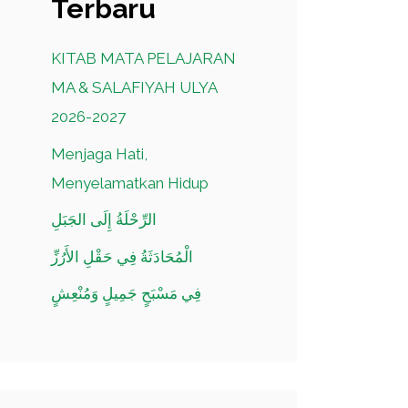
Terbaru
KITAB MATA PELAJARAN
MA & SALAFIYAH ULYA
2026-2027
Menjaga Hati,
Menyelamatkan Hidup
الرِّحْلَةُ إِلَى الجَبَلِ
الْمُحَادَثَةُ فِي حَقْلِ الأَرُزِّ
فِي مَسْبَحٍ جَمِيلٍ وَمُنْعِشٍ