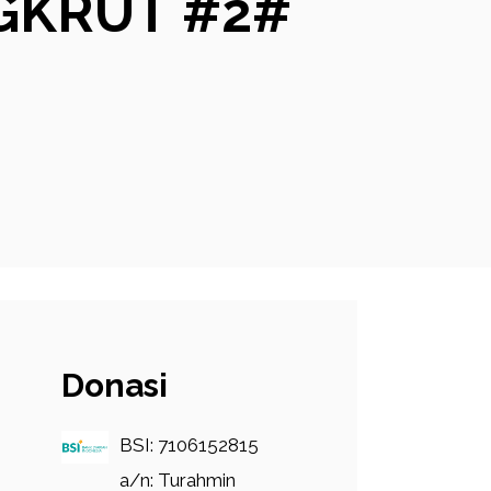
GKRUT #2#
Donasi
BSI: 7106152815
a/n: Turahmin