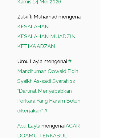
Kamis 14 Mei 2026
Zulkifli Muhamad
mengenai
KESALAHAN-
KESALAHAN MUADZIN
KETIKA ADZAN
Umu Layla
mengenai
#
Mandhumah Qowaid Fiqih
Syaikh As-sa’di Syarah 12
“Darurat Menyebabkan
Perkara Yang Haram Boleh
dikerjakan” #
Abu Layla
mengenai
AGAR
DOAMU TERKABUL