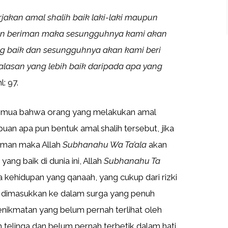
akan amal shalih baik laki-laki maupun
n beriman maka sesungguhnya kami akan
g baik dan sesungguhnya akan kami beri
lasan yang lebih baik daripada apa yang
: 97.
 semua bahwa orang yang melakukan amal
puan apa pun bentuk amal shalih tersebut, jika
riman maka Allah
Subhanahu Wa Ta’ala
akan
ng baik di dunia ini, Allah
Subhanahu Ta
ehidupan yang qanaah, yang cukup dari rizki
an dimasukkan ke dalam surga yang penuh
nikmatan yang belum pernah terlihat oleh
 telinga dan belum pernah terbetik dalam hati