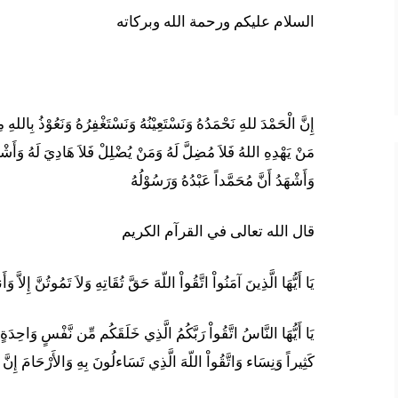
السلام عليكم ورحمة الله وبركاته
إِنَّ الْحَمْدَ للهِ نَحْمَدُهُ وَنَسْتَعِيْنُهُ وَنَسْتَغْفِرُهُ وَنَعُوْذُ بِاللهِ
مَنْ يَهْدِهِ اللهُ فَلاَ مُضِلَّ لَهُ وَمَنْ يُضْلِلْ فَلاَ هَادِيَ لَهُ وَأَشْهَدُ
وَأَشْهَدُ أَنَّ مُحَمَّداً عَبْدُهُ وَرَسُوْلُهُ
قال الله تعالى في القرآم الكريم
يَا أَيُّهَا الَّذِينَ آمَنُواْ اتَّقُواْ اللّهَ حَقَّ تُقَاتِهِ وَلاَ تَمُوتُنَّ إِلاَّ و
يَا أَيُّهَا النَّاسُ اتَّقُواْ رَبَّكُمُ الَّذِي خَلَقَكُم مِّن نَّفْسٍ وَاحِدَةٍ 
كَثِيراً وَنِسَاء وَاتَّقُواْ اللّهَ الَّذِي تَسَاءلُونَ بِهِ وَالأَرْحَامَ إِنَّ ا