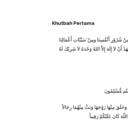
Khutbah Pertama
 مِنْ شُرُوْرِ أَنْفُسِنَا ومِنْ َسَيِّئَاتِ أَعْمَالِنَا
 أَنْ لاَ إِلَهَ إِلاَّ اللهُ وَحْدَهُ لاَ شَرِيْكَ لَهُ
َأَنتُم مُّسْلِمُونَ
وَخَلَقَ مِنْهَا زَوْجَهَا وَبَثَّ مِنْهُمَا رِجَالاً
للّهَ كَانَ عَلَيْكُمْ رَقِيباً