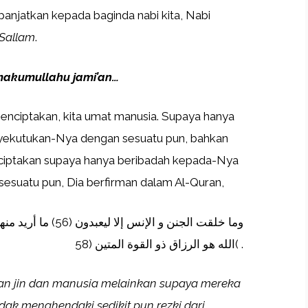
panjatkan kepada baginda nabi kita, Nabi
 Sallam
.
imakumullahu jami’an…
enciptakan, kita umat manusia. Supaya hanya
ekutukan-Nya dengan sesuatu pun, bahkan
 diciptakan supaya hanya beribadah kepada-Nya
suatu pun, Dia berfirman dalam Al-Quran,
الله هو الرزاق ذو القوة المتين (58( .
kan jin dan manusia melainkan supaya mereka
idak menghendaki sedikit pun rezki dari