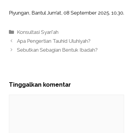
Piyungan, Bantul Jum’at, 08 September 2025. 10.30.
Kategori
Konsultasi Syari'ah
Apa Pengertian Tauhid Uluhiyah?
Sebutkan Sebagian Bentuk Ibadah?
Tinggalkan komentar
Komentar