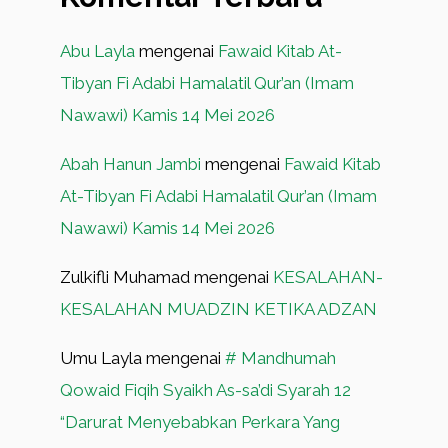
Abu Layla
mengenai
Fawaid Kitab At-
Tibyan Fi Adabi Hamalatil Qur’an (Imam
Nawawi) Kamis 14 Mei 2026
Abah Hanun Jambi
mengenai
Fawaid Kitab
At-Tibyan Fi Adabi Hamalatil Qur’an (Imam
Nawawi) Kamis 14 Mei 2026
Zulkifli Muhamad
mengenai
KESALAHAN-
KESALAHAN MUADZIN KETIKA ADZAN
Umu Layla
mengenai
# Mandhumah
Qowaid Fiqih Syaikh As-sa’di Syarah 12
“Darurat Menyebabkan Perkara Yang