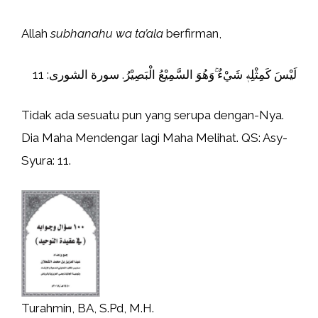
Allah
subhanahu wa ta’ala
berfirman,
لَيْسَ كَمِثْلِهٖ شَيْءٌ ۚوَهُوَ السَّمِيْعُ الْبَصِيْرُ. سورة الشورى: 11
Tidak ada sesuatu pun yang serupa dengan-Nya.
Dia Maha Mendengar lagi Maha Melihat. QS: Asy-
Syura: 11.
Turahmin, BA, S.Pd, M.H.