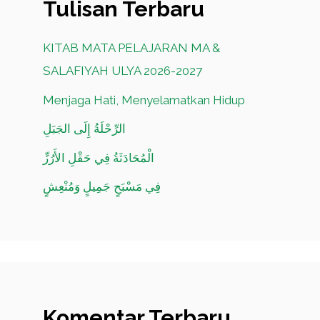
Tulisan Terbaru
KITAB MATA PELAJARAN MA &
SALAFIYAH ULYA 2026-2027
Menjaga Hati, Menyelamatkan Hidup
الرِّحْلَةُ إِلَى الجَبَلِ
الْمُحَادَثَةُ فِي حَقْلِ الأَرُزِّ
فِي مَسْبَحٍ جَمِيلٍ وَمُنْعِشٍ
Komentar Terbaru