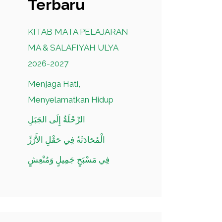
Terbaru
KITAB MATA PELAJARAN
MA & SALAFIYAH ULYA
2026-2027
Menjaga Hati,
Menyelamatkan Hidup
الرِّحْلَةُ إِلَى الجَبَلِ
الْمُحَادَثَةُ فِي حَقْلِ الأَرُزِّ
فِي مَسْبَحٍ جَمِيلٍ وَمُنْعِشٍ