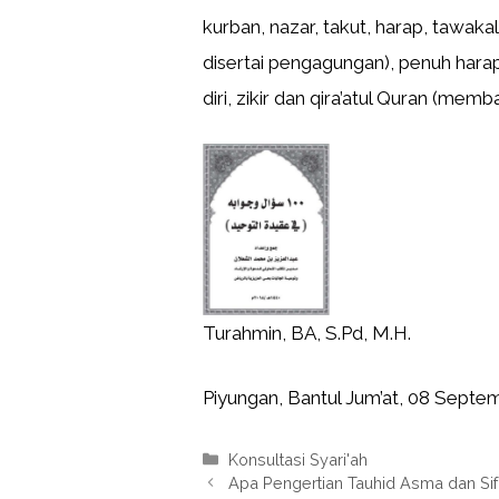
kurban, nazar, takut, harap, tawaka
disertai pengagungan), penuh harap
diri, zikir dan qira’atul Quran (memb
Turahmin, BA, S.Pd, M.H.
Piyungan, Bantul Jum’at, 08 Septem
Kategori
Konsultasi Syari'ah
Apa Pengertian Tauhid Asma dan Sif