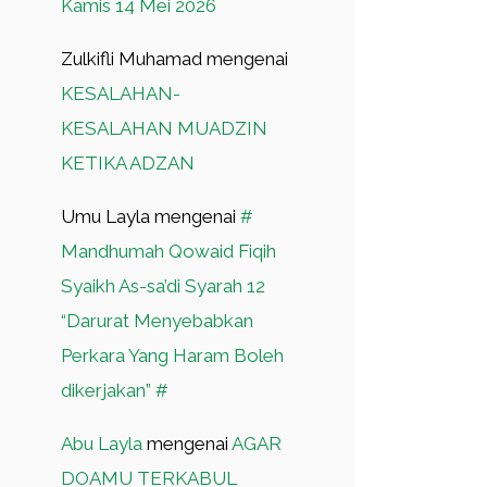
Kamis 14 Mei 2026
Zulkifli Muhamad
mengenai
KESALAHAN-
KESALAHAN MUADZIN
KETIKA ADZAN
Umu Layla
mengenai
#
Mandhumah Qowaid Fiqih
Syaikh As-sa’di Syarah 12
“Darurat Menyebabkan
Perkara Yang Haram Boleh
dikerjakan” #
Abu Layla
mengenai
AGAR
DOAMU TERKABUL