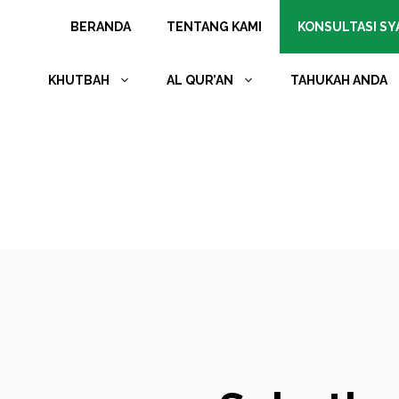
Langsung
BERANDA
TENTANG KAMI
KONSULTASI SYA
ke
isi
KHUTBAH
AL QUR’AN
TAHUKAH ANDA