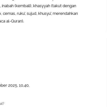
l, inabah (kembali), khasyyah (takut dengan
, cemas, ruku’, sujud, khusyu’, merendahkan
aca al-Quran).
ber 2025. 10.40.
at?