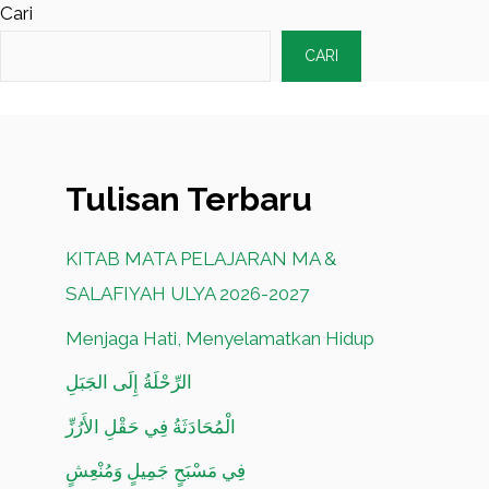
Cari
CARI
Tulisan Terbaru
KITAB MATA PELAJARAN MA &
SALAFIYAH ULYA 2026-2027
Menjaga Hati, Menyelamatkan Hidup
الرِّحْلَةُ إِلَى الجَبَلِ
الْمُحَادَثَةُ فِي حَقْلِ الأَرُزِّ
فِي مَسْبَحٍ جَمِيلٍ وَمُنْعِشٍ