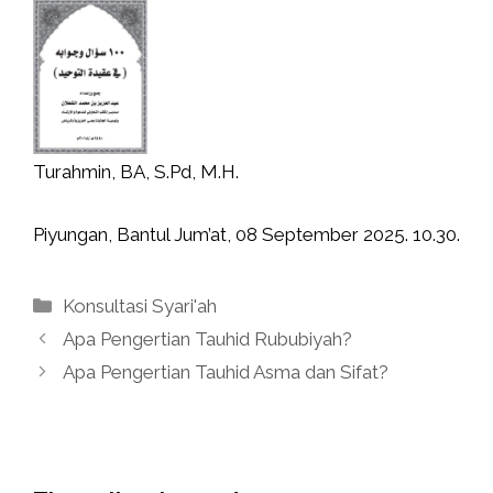
Turahmin, BA, S.Pd, M.H.
Piyungan, Bantul Jum’at, 08 September 2025. 10.30.
Kategori
Konsultasi Syari'ah
Apa Pengertian Tauhid Rububiyah?
Apa Pengertian Tauhid Asma dan Sifat?