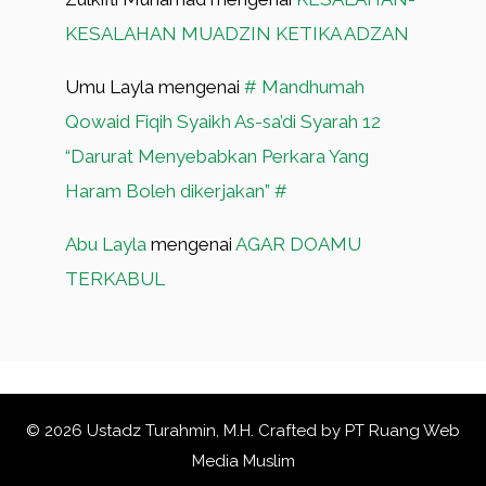
KESALAHAN MUADZIN KETIKA ADZAN
Umu Layla
mengenai
# Mandhumah
Qowaid Fiqih Syaikh As-sa’di Syarah 12
“Darurat Menyebabkan Perkara Yang
Haram Boleh dikerjakan” #
Abu Layla
mengenai
AGAR DOAMU
TERKABUL
© 2026 Ustadz Turahmin, M.H. Crafted by
PT Ruang Web
Media Muslim