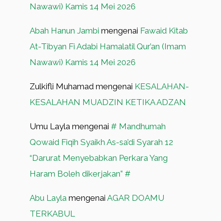
Nawawi) Kamis 14 Mei 2026
Abah Hanun Jambi
mengenai
Fawaid Kitab
At-Tibyan Fi Adabi Hamalatil Qur’an (Imam
Nawawi) Kamis 14 Mei 2026
Zulkifli Muhamad
mengenai
KESALAHAN-
KESALAHAN MUADZIN KETIKA ADZAN
Umu Layla
mengenai
# Mandhumah
Qowaid Fiqih Syaikh As-sa’di Syarah 12
“Darurat Menyebabkan Perkara Yang
Haram Boleh dikerjakan” #
Abu Layla
mengenai
AGAR DOAMU
TERKABUL