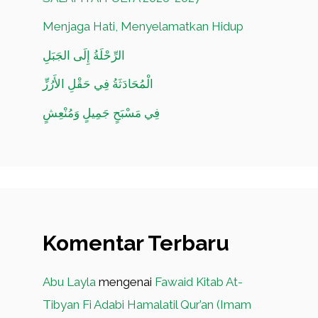
Menjaga Hati, Menyelamatkan Hidup
الرِّحْلَةُ إِلَى الجَبَلِ
الْمُحَادَثَةُ فِي حَقْلِ الأَرُزِّ
فِي مَسْبَحٍ جَمِيلٍ وَمُنْعِشٍ
Komentar Terbaru
Abu Layla
mengenai
Fawaid Kitab At-
Tibyan Fi Adabi Hamalatil Qur’an (Imam