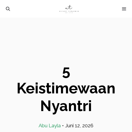
Langsung
M
ke
isi
5
Keistimewaan
Nyantri
Abu Layla
•
Juni 12, 2026