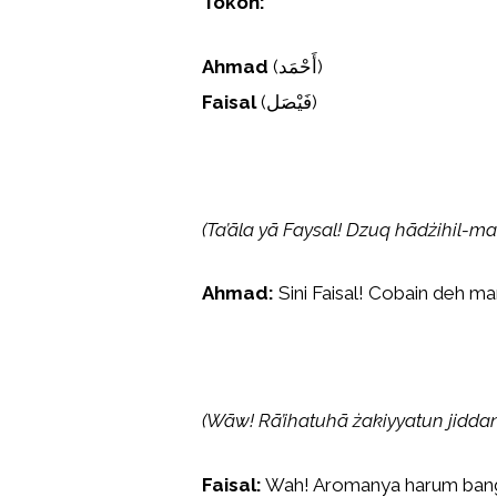
Tokoh:
Ahmad
(أَحْمَد)
Faisal
(فَيْصَل)
(Ta’āla yā Faysal! Dzuq hādżihil-ma
Ahmad:
Sini Faisal! Cobain deh man
(Wāw! Rā’ihatuhā żakiyyatun jidda
Faisal:
Wah! Aromanya harum bange