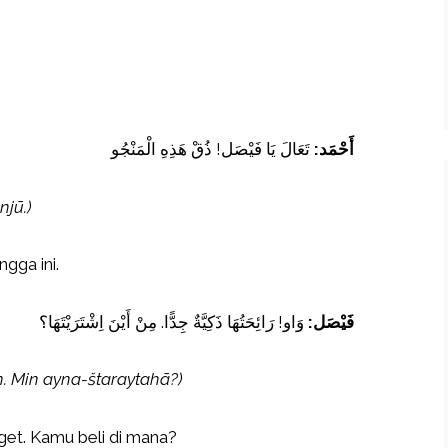
أَحْمَد:
تَعَالَ يَا فَيْصَل! ذُقْ هَذِهِ الْمَنْجُو
njū.)
gga ini.
فَيْصَل:
وَاو! رَائِحَتُهَا ذَكِيَّةٌ جِدًّا. مِنْ أَيْنَ اِشْتَرَيْتَهَا؟
n. Min ayna-štaraytahā?)
t. Kamu beli di mana?