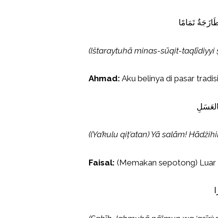
طَازَجَةٌ تَمَامًا
(Ištaraytuhā minas-sūqit-taqlīdiy
Ahmad:
Aku belinya di pasar tradisi
(العَسَلِ
((Ya’kulu qiṭ’atan) Yā salām! Hādżih
Faisal:
(Memakan sepotong) Luar b
ا