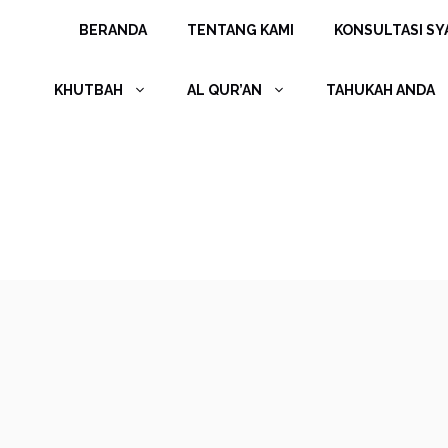
Langsung
BERANDA
TENTANG KAMI
KONSULTASI SYA
ke
isi
KHUTBAH
AL QUR’AN
TAHUKAH ANDA