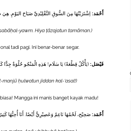
أَحْمَد:
اِشْتَرَيْتُهَا مِنَ السُّوقِ التَّقْلِيْدِيِّ صَبَاحَ اليَوْمِ. هِيَ 
yi ṣabāḥal-yawm. Hiya ṭāzajatun tamāman.)
onal tadi pagi. Ini benar-benar segar.
فَيْصَل:
يَأْكُلُ قِطْعَةً) يَا سَلَام! هَذِهِ الْمَنْجُو حُلْوَةٌ جِدًّا كَ
il-manjū ḥulwatun jiddan kal-‘asal!)
iasa! Mangga ini manis banget kayak madu!
أَحْمَد:
صَحِيْح، لَحْمُهَا نَاعِمٌ وَعَصِيْرِيٌّ أَيْضًا. أَنَا أُحِبُّهَا كَثِيرً