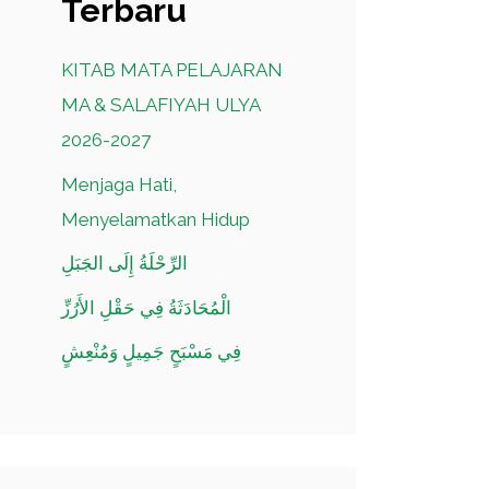
Terbaru
KITAB MATA PELAJARAN
MA & SALAFIYAH ULYA
2026-2027
Menjaga Hati,
Menyelamatkan Hidup
الرِّحْلَةُ إِلَى الجَبَلِ
الْمُحَادَثَةُ فِي حَقْلِ الأَرُزِّ
فِي مَسْبَحٍ جَمِيلٍ وَمُنْعِشٍ