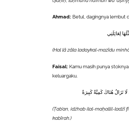
(Ṣaḥīḥ, laḥmuhā nā’imun wa ‘aṣīri
Ahmad:
Betul, dagingnya lembut da
َهَا لِعَائِلَتِي
(Hal lā zāla ladaykal-mazīdu minhā? 
Faisal:
Kamu masih punya stoknya l
keluargaku.
تَزَالُ هُنَاكَ كَمِيَّةٌ كَبِيرَةٌ
(Ṭab’an, idżhab ilal-maḥallil-ladżī
kabīrah.)