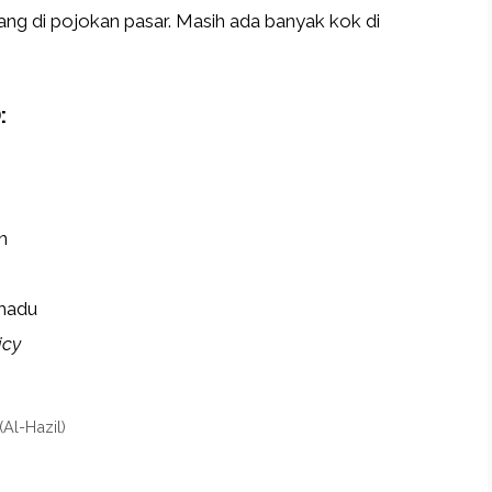
ang di pojokan pasar. Masih ada banyak kok di
ng (المُفْرَدَات):
n
 madu
icy
Al-Hazil)