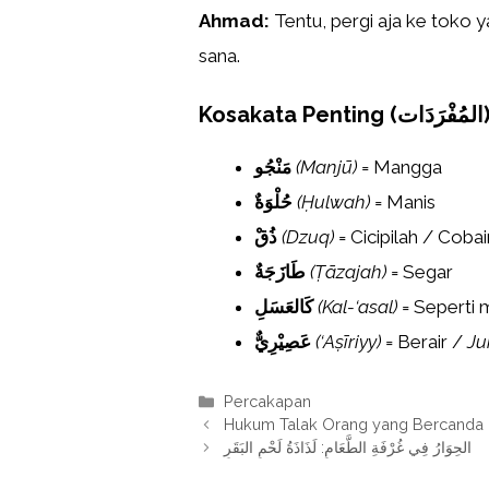
Ahmad:
Tentu, pergi aja ke toko y
sana.
Kosakata Penti
مَنْجُو
(Manjū)
= Mangga
حُلْوَةٌ
(Ḥulwah)
= Manis
ذُقْ
(Dzuq)
= Cicipilah / Cobai
طَازَجَةٌ
(Ṭāzajah)
= Segar
كَالعَسَلِ
(Kal-‘asal)
= Seperti
عَصِيْرِيٌّ
(‘Aṣīriyy)
= Berair /
Ju
Kategori
Percakapan
Hukum Talak Orang yang Bercanda (
الحِوَارُ فِي غُرْفَةِ الطَّعَامِ: لَذَاذَةُ لَحْمِ البَقَرِ