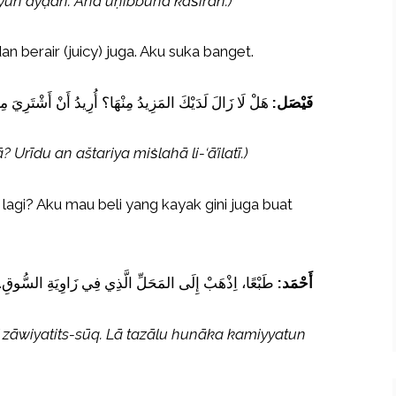
yyun ayḍan. Anā uḥibbuhā kaṡīran.)
n berair (juicy) juga. Aku suka banget.
فَيْصَل:
هَلْ لَا زَالَ لَدَيْكَ المَزِيدُ مِنْهَا؟ أُرِيدُ أَنْ أَشْتَرِيَ مِثْل
Urīdu an aštariya miṡlahā li-‘ā’ilatī.)
agi? Aku mau beli yang kayak gini juga buat
أَحْمَد:
طَبْعًا، اِذْهَبْ إِلَى المَحَلِّ الَّذِي فِي زَاوِيَةِ السُّوقِ. لَا 
 fī zāwiyatits-sūq. Lā tazālu hunāka kamiyyatun