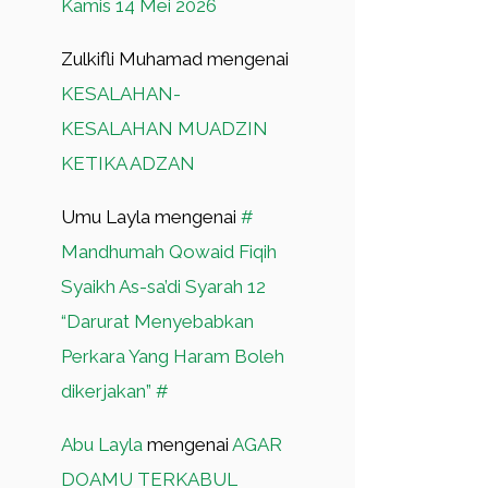
Kamis 14 Mei 2026
Zulkifli Muhamad
mengenai
KESALAHAN-
KESALAHAN MUADZIN
KETIKA ADZAN
Umu Layla
mengenai
#
Mandhumah Qowaid Fiqih
Syaikh As-sa’di Syarah 12
“Darurat Menyebabkan
Perkara Yang Haram Boleh
dikerjakan” #
Abu Layla
mengenai
AGAR
DOAMU TERKABUL