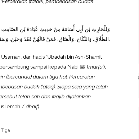
:
“Perceraian (talak), pembebasan budak
وَلِلْحَارِثِ بْنِ أَبِي أُسَامَةَ مِنْ حَدِيثِ عُبَادَةَ بْنِ الصَّامِتِ ا:
الطَّلَاقِ، وَالنِّكَاحِ، وَالْعَتَاقِ، فَمَنْ قَالَهُنَّ فَقَدْ وَجَبْنَ، وَسَنَدُهُ ضَعِيفٌ.
i Usamah, dari hadis ‘Ubadah bin Ash-Shamit
yang sanadnya bersambung sampai kepada Nabi ﷺ (
marfu’
),
n (bercanda) dalam tiga hal: Perceraian
embebasan budak (‘ataq). Siapa saja yang telah
sebut telah sah dan wajib dijalankan
atus lemah /
dhaif
)
 Tiga