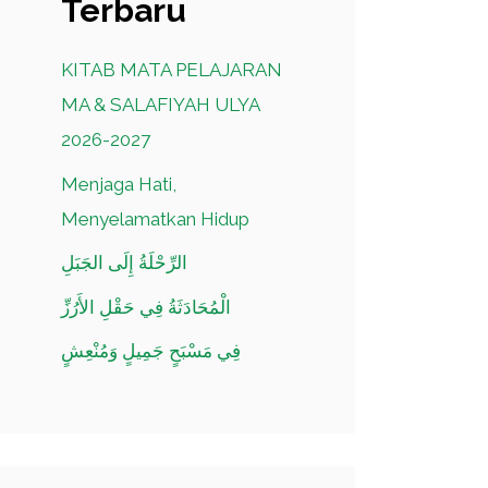
Terbaru
KITAB MATA PELAJARAN
MA & SALAFIYAH ULYA
2026-2027
Menjaga Hati,
Menyelamatkan Hidup
الرِّحْلَةُ إِلَى الجَبَلِ
الْمُحَادَثَةُ فِي حَقْلِ الأَرُزِّ
فِي مَسْبَحٍ جَمِيلٍ وَمُنْعِشٍ