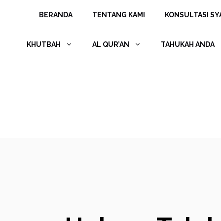
Langsung
BERANDA
TENTANG KAMI
KONSULTASI SYA
ke
isi
KHUTBAH
AL QUR’AN
TAHUKAH ANDA