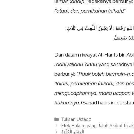
lemah (
dhaif
), redaksinya berbunyi
(‘ataq), dan pernikahan (nikah).”
للهِ رَفَعَهُ : لَا يَجُوزُ اللَّعِبُ فِي ثَلَاثٍ
Dan dalam riwayat Al-Harits bin Ab
radhiyallahu ‘anhu
berbunyi:
“Tidak boleh bermain-mai
(talak), pernikahan (nikah), dan p
mengucapkannya, maka ucapan ter
hukumnya
. (Sanad hadis ini berst
Kategori
Tulisan Ustadz
Efek Hukum yang Jatuh Akibat Talak
الْمَنْجُو الْحُلْوَةُ