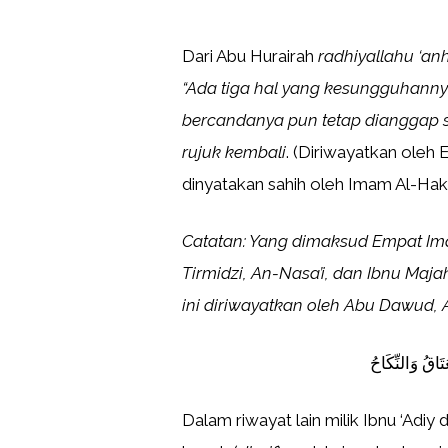
Dari Abu Hurairah
radhiyallahu ‘an
“Ada tiga hal yang kesungguhanny
bercandanya pun tetap dianggap sah
rujuk kembali
. (Diriwayatkan oleh 
dinyatakan sahih oleh Imam Al-Hak
Catatan: Yang dimaksud Empat Imam
Tirmidzi, An-Nasa’i, dan Ibnu Maja
ini diriwayatkan oleh Abu Dawud, A
اقُ وَالنِّكَاحُ
Dalam riwayat lain milik Ibnu ‘Adiy