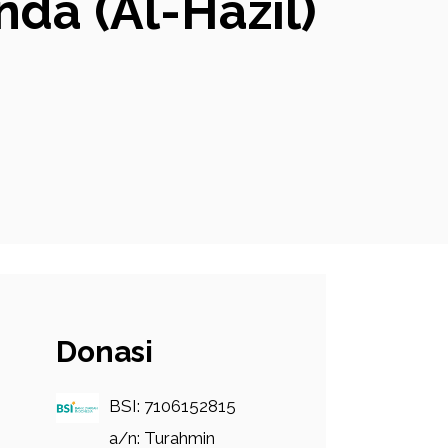
da (Al-Hazil)
Donasi
BSI: 7106152815
a/n: Turahmin