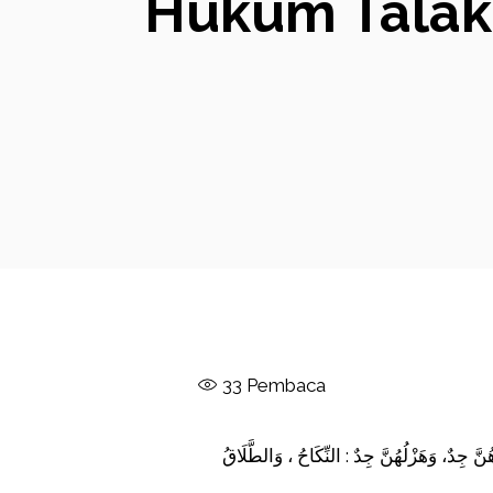
Hukum Talak 
33
Pembaca
 جِدٌ، وَهَزْلُهُنَّ جِدٌ : النِّكَاحُ ، وَالطَّلَاقُ