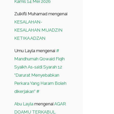
Kamis 14 Mei 2026
Zulkifli Muhamad
mengenai
KESALAHAN-
KESALAHAN MUADZIN
KETIKA ADZAN
Umu Layla
mengenai
#
Mandhumah Qowaid Fiqih
Syaikh As-sa’di Syarah 12
“Darurat Menyebabkan
Perkara Yang Haram Boleh
dikerjakan” #
Abu Layla
mengenai
AGAR
DOAMU TERKABUL