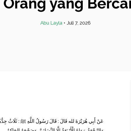
Orang yang Bercan
Abu Layla
•
Juli 7, 2026
عَنْ أَبِي هُرَيْرَةَ لله قَالَ : قَالَ رَسُولُ اللَّهِ ﷺ : ثَلَاثُ جِدُّهُنَّ
وَالرَّجْعَةُ، رَوَاهُ الْأَرْبَعَةُ إِلَّا النَّسَائِيَّ، وَصَحْحَهُ الحَاكِمُ