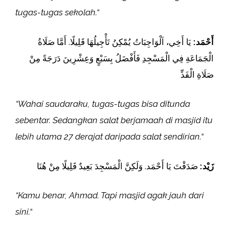
tugas-tugas sekolah.
“
أَحْمَد:
يَا أَخِي، اَلْوَاجِبَاتُ يُمْكِنُ تَأْجِيلُهَا قَلِيلًا. أَمَّا صَلَاةُ
الْجَمَاعَةِ فِي الْمَسْجِدِ فَأَفْضَلُ بِسَبْعٍ وَعِشْرِينَ دَرَجَةً مِنْ
صَلَاةِ الْفَذِّ
“Wahai saudaraku, tugas-tugas bisa ditunda
sebentar. Sedangkan salat berjamaah di masjid itu
lebih utama 27 derajat daripada salat sendirian.
“
زَيْد:
صَدَقْتَ يَا أَحْمَد. وَلَكِنَّ الْمَسْجِدَ بَعِيدٌ قَلِيلًا مِنْ هُنَا
“Kamu benar, Ahmad. Tapi masjid agak jauh dari
sini.
“