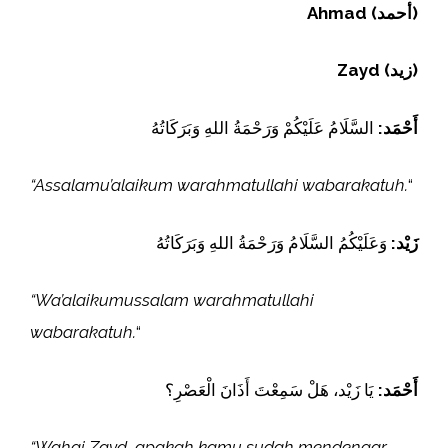
Ahmad (أحمد)
Zayd (زيد)
أَحْمَد:
السَّلَامُ عَلَيْكُمْ وَرَحْمَةُ اللهِ وَبَرَكَاتُهُ
“Assalamu’alaikum warahmatullahi wabarakatuh.
“
زَيْد:
وَعَلَيْكُمُ السَّلَامُ وَرَحْمَةُ اللهِ وَبَرَكَاتُهُ
“Wa’alaikumussalam warahmatullahi
wabarakatuh.
“
أَحْمَد:
يَا زَيْد، هَلْ سَمِعْتَ أَذَانَ الْعَصْرِ؟
“Wahai Zayd, apakah kamu sudah mendengar