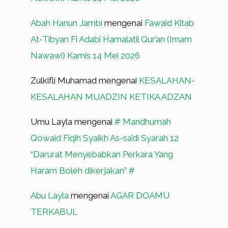
Abah Hanun Jambi
mengenai
Fawaid Kitab
At-Tibyan Fi Adabi Hamalatil Qur’an (Imam
Nawawi) Kamis 14 Mei 2026
Zulkifli Muhamad
mengenai
KESALAHAN-
KESALAHAN MUADZIN KETIKA ADZAN
Umu Layla
mengenai
# Mandhumah
Qowaid Fiqih Syaikh As-sa’di Syarah 12
“Darurat Menyebabkan Perkara Yang
Haram Boleh dikerjakan” #
Abu Layla
mengenai
AGAR DOAMU
TERKABUL