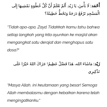
أَحْمَد:
لَا بَأْسَ، يَا زَيْد. أَلَمْ تَعْلَمْ أَنَّ كُلَّ خُطْوَةٍ نَمْشِيهَا إِلَى
الْمَسْجِدِ تَرْفَعُ دَرَجَةً وَتَحُطُّ خَطِيئَةً؟
“Tidak apa-apa, Zayd. Tidakkah kamu tahu bahwa
setiap langkah yang kita ayunkan ke masjid akan
mengangkat satu derajat dan menghapus satu
dosa?
“
زَيْد:
مَاشَاءَ الله، هَذَا فَضْلٌ عَظِيمٌ! جَزَاكَ اللهُ خَيْرًا عَلَى
تَذْكِيرِي
“Masya Allah, ini keutamaan yang besar! Semoga
Allah membalasmu dengan kebaikan karena telah
mengingatkanku.
“