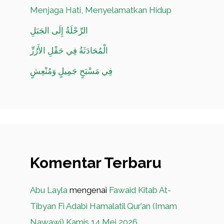
Menjaga Hati, Menyelamatkan Hidup
الرِّحْلَةُ إِلَى الجَبَلِ
الْمُحَادَثَةُ فِي حَقْلِ الأَرُزِّ
فِي مَسْبَحٍ جَمِيلٍ وَمُنْعِشٍ
Komentar Terbaru
Abu Layla
mengenai
Fawaid Kitab At-
Tibyan Fi Adabi Hamalatil Qur’an (Imam
Nawawi) Kamis 14 Mei 2026