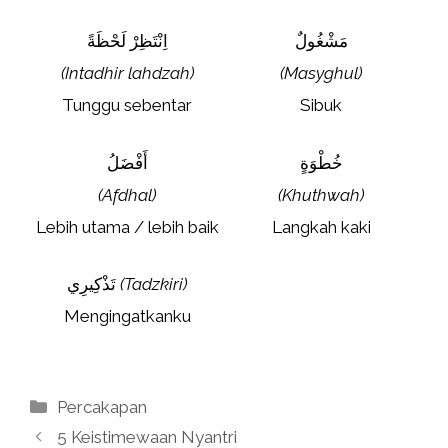
مَشْغُولٌ
اِنْتَظِرْ لَحْظَةً
(Intadhir lahdzah)
(Masyghul)
Tunggu sebentar
Sibuk
خُطْوَةٍ
أَفْضَلُ
(Afdhal)
(Khuthwah)
Lebih utama / lebih baik
Langkah kaki
تَذْكِيرِي
(Tadzkiri)
Mengingatkanku
Kategori
Percakapan
5 Keistimewaan Nyantri