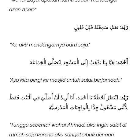
azan Asar?
“
زَيْد:
نَعَمْ، سَمِعْتُهُ قَبْلَ قَلِيلٍ
“Ya, aku mendengarnya baru saja.
“
أَحْمَد:
هَيَّا بِنَا نَذْهَبْ إِلَى الْمَسْجِدِ لِنُصَلِّيَ الْجَمَاعَةَ
“Ayo kita pergi ke masjid untuk salat berjamaah.
“
زَيْد:
اِنْتَظِرْ لَحْظَةً يَا أَحْمَد، أَنَا أُرِيدُ أَنْ أُصَلِّيَ فِي الْبَيْتِ فَقَطْ
لِأَنَّنِي مَشْغُولٌ جِدًّا بِالْوَاجِبَاتِ الْمَدْرَسِيَّةِ
“Tunggu sebentar wahai Ahmad, aku ingin salat di
rumah saja karena aku sangat sibuk dengan