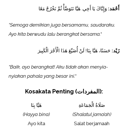
أَحْمَد:
وَإِيَّاكَ يَا أَخِي. هَيَّا نَتَوَضَّأْ ثُمَّ نَخْرُجْ مَعًا
“Semoga demikian juga bersamamu, saudaraku.
Ayo kita berwudu lalu berangkat bersama.
“
زَيْد:
حَسَنًا، هَيَّا بِنَا! لَنْ أُضَيِّعَ هَذَا الْأَجْرَ الْكَبِيرَ
“Baik, ayo berangkat! Aku tidak akan menyia-
nyiakan pahala yang besar ini.
“
Kosakata Penting (المفردات):
صَلَاةُ الْجَمَاعَةِ
هَيَّا بِنَا
(Hayya bina)
(Shalatul jama’ah)
Ayo kita
Salat berjamaah