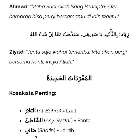
Ahmad
: “Maha Suci Allah Sang Pencipta! Aku
berharap bisa pergi bersamamu di lain waktu.
“
زِيَاد:
بِالتَّأْكِيدِ يَا صَدِيقِي، سَنَذْهَبُ مَعًا إِنْ شَاءَ اللهُ
Ziyad
: “Tentu saja wahai temanku, kita akan pergi
bersama nanti, insya Allah.
“
المُفْرَدَاتُ الجَدِيدَةُ
Kosakata Penting:
البَحْرُ
(
Al-Bahru
) = Laut
الشَّاطِئُ
(
Asy-Syathi’
) = Pantai
صَافٍ
(
Shafin
) = Jernih