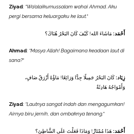
Ziyad
: “Wa’alaikumussalam wahai Ahmad. Aku
pergi bersama keluargaku ke laut.
“
أَحْمَد:
مَاشَاءَ الله! كَيْفَ كَانَ البَحْرُ هُنَاكَ؟
Ahmad
: “Masya Allah! Bagaimana keadaan laut di
sana?
“
زِيَاد:
كَانَ البَحْرُ جَمِيلًا جِدًّا وَرَائِعًا! مَاؤُهُ أَزْرَقُ صَافٍ،
وَأَمْوَاجُهُ هَادِئَةٌ
Ziyad
: “Lautnya sangat indah dan mengagumkan!
Airnya biru jernih, dan ombaknya tenang.
“
أَحْمَد:
هَذَا مُمْتَازٌ! وَمَاذَا فَعَلْتَ عَلَى الشَّاطِئِ؟