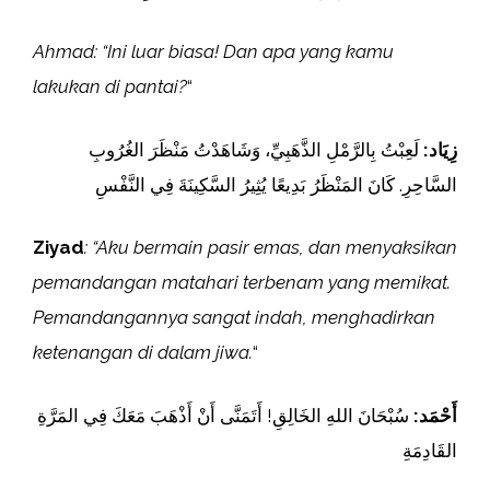
Ahmad: “Ini luar biasa! Dan apa yang kamu
lakukan di pantai?
“
زِيَاد:
لَعِبْتُ بِالرَّمْلِ الذَّهَبِيِّ، وَشَاهَدْتُ مَنْظَرَ الغُرُوبِ
السَّاحِرِ. كَانَ المَنْظَرُ بَدِيعًا يُثِيرُ السَّكِينَةَ فِي النَّفْسِ
Ziyad
: “Aku bermain pasir emas, dan menyaksikan
pemandangan matahari terbenam yang memikat.
Pemandangannya sangat indah, menghadirkan
ketenangan di dalam jiwa.
“
أَحْمَد:
سُبْحَانَ اللهِ الخَالِقِ! أَتَمَنَّى أَنْ أَذْهَبَ مَعَكَ فِي المَرَّةِ
القَادِمَةِ