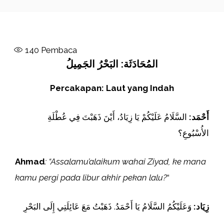
140
Pembaca
المُحَادَثَة: البَحْرُ الجَمِيلُ
Percakapan: Laut yang Indah
أَحْمَد:
السَّلَامُ عَلَيْكُمْ يَا زِيَادُ، أَيْنَ ذَهَبْتَ فِي عُطْلَةِ
الأُسْبُوعِ؟
Ahmad
: “Assalamu’alaikum wahai Ziyad, ke mana
kamu pergi pada libur akhir pekan lalu?
“
زِيَاد:
وَعَلَيْكُمُ السَّلَامُ يَا أَحْمَدُ. ذَهَبْتُ مَعَ عَائِلَتِي إِلَى البَحْرِ