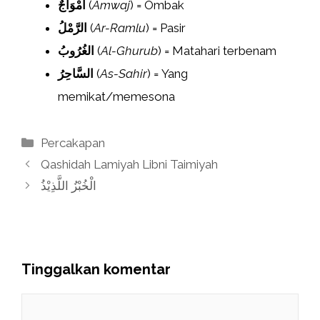
أَمْوَاجٌ
(
Amwaj
) = Ombak
الرَّمْلُ
(
Ar-Ramlu
) = Pasir
الغُرُوبُ
(
Al-Ghurub
) = Matahari terbenam
السَّاحِرُ
(
As-Sahir
) = Yang
memikat/memesona
Kategori
Percakapan
Qashidah Lamiyah Libni Taimiyah
الْخُبْزُ اللَّذِيْذُ
Tinggalkan komentar
Komentar