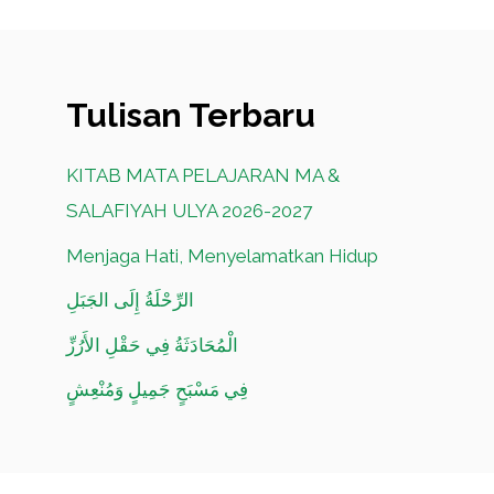
Tulisan Terbaru
KITAB MATA PELAJARAN MA &
SALAFIYAH ULYA 2026-2027
Menjaga Hati, Menyelamatkan Hidup
الرِّحْلَةُ إِلَى الجَبَلِ
الْمُحَادَثَةُ فِي حَقْلِ الأَرُزِّ
فِي مَسْبَحٍ جَمِيلٍ وَمُنْعِشٍ