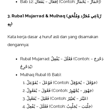
Bab 12: اِفْعَالَّ – يَفْعَالُّ (Contoh: اِحْمَارَّ – يَحْمَارُّ)
3. Ruba’i Mujarrad & Mulhaq (رُبَاعِي مُجَرَّد وَمُلْحَق
بِهِ)
Kata kerja dasar 4 huruf asli dan yang disamakan
dengannya:
Ruba’i Mujarrad: فَعْلَلَ – يُفْعِلُ (Contoh: دَحْرَجَ –
يُدَحْرِجُ)
Mulhaq Ruba’i (6 Bab):
فَوْعَلَ – يُفَوْعِلُ (Contoh: حَوْقَلَ – يُحَوْقِلُ)
فَعْوَلَ – يُفَعْوِلُ (Contoh: جَهْوَرَ – يُجْهْوِرُ)
فَعْيَلَ – يُفَعْيِلُ (Contoh: عَيْثَرَ – يُعَيْثِرُ)
فَعْلَلَ – يُفْعِلُ (Contoh: جَلْبَبَ – يُجَلْبِبُ)