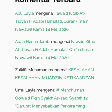
Abu Layla
mengenai
Fawaid Kitab At-
Tibyan Fi Adabi Hamalatil Qur’an (Imam
Nawawi) Kamis 14 Mei 2026
Abah Hanun Jambi
mengenai
Fawaid Kitab
At-Tibyan Fi Adabi Hamalatil Qur’an (Imam
Nawawi) Kamis 14 Mei 2026
Zulkifli Muhamad
mengenai
KESALAHAN-
KESALAHAN MUADZIN KETIKA ADZAN
Umu Layla
mengenai
# Mandhumah
Qowaid Fiqih Syaikh As-sa’di Syarah 12
“Darurat Menyebabkan Perkara Yang