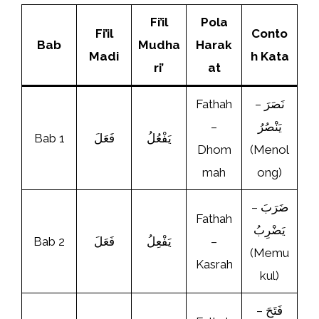
Fi’il
Pola
Fi’il
Conto
Bab
Mudha
Harak
Madi
h Kata
ri’
at
Fathah
نَصَرَ –
–
يَنْصُرُ
Bab 1
فَعَلَ
يَفْعُلُ
Dhom
(Menol
mah
ong)
ضَرَبَ –
Fathah
يَضْرِبُ
Bab 2
فَعَلَ
يَفْعِلُ
–
(Memu
Kasrah
kul)
فَتَحَ –