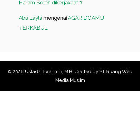
Haram Boleh dikerjakan” #
Abu Layla
mengenai
AGAR DOAMU
TERKABUL
© 2026 Ustadz Turahmin, M.H. Crafted by
PT Ruang Web
Media Muslim