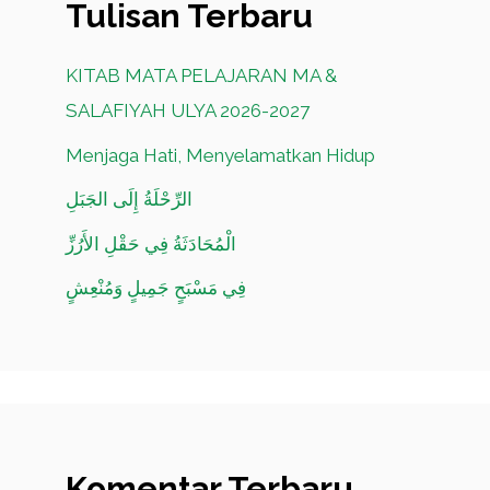
Tulisan Terbaru
KITAB MATA PELAJARAN MA &
SALAFIYAH ULYA 2026-2027
Menjaga Hati, Menyelamatkan Hidup
الرِّحْلَةُ إِلَى الجَبَلِ
الْمُحَادَثَةُ فِي حَقْلِ الأَرُزِّ
فِي مَسْبَحٍ جَمِيلٍ وَمُنْعِشٍ
Komentar Terbaru