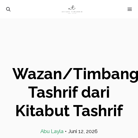
Langsung
M
ke
isi
Wazan/Timbang
Tashrif dari
Kitabut Tashrif
Abu Layla
•
Juni 12, 2026