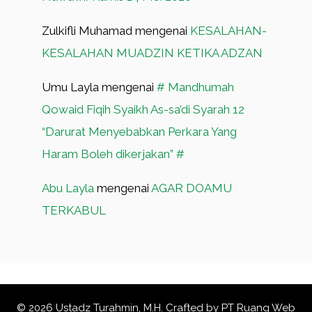
Zulkifli Muhamad
mengenai
KESALAHAN-
KESALAHAN MUADZIN KETIKA ADZAN
Umu Layla
mengenai
# Mandhumah
Qowaid Fiqih Syaikh As-sa’di Syarah 12
“Darurat Menyebabkan Perkara Yang
Haram Boleh dikerjakan” #
Abu Layla
mengenai
AGAR DOAMU
TERKABUL
© 2026 Ustadz Turahmin, M.H. Crafted by
PT Ruang Web