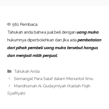
561
Pembaca
Tahukah anda bahwa jual beli dengan
uang muka
hukumnya diperbolehkan dan jika ada
pembatalan
dari pihak pembeli uang muka tersebut hangus
dan menjadi milik penjual
.
Kategori
Tahukah Anda
Semangat Para Salaf dalam Menuntut Ilmu
Mandhumah Al-Qudaymiyah (Kaidah Fiqih
Syafi’iyah)