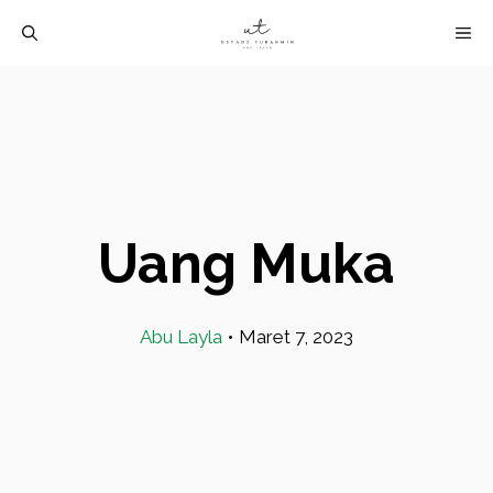
Langsung
M
ke
isi
Uang Muka
Abu Layla
•
Maret 7, 2023