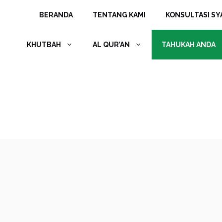
Langsung
BERANDA
TENTANG KAMI
KONSULTASI SYA
ke
isi
KHUTBAH
AL QUR’AN
TAHUKAH ANDA