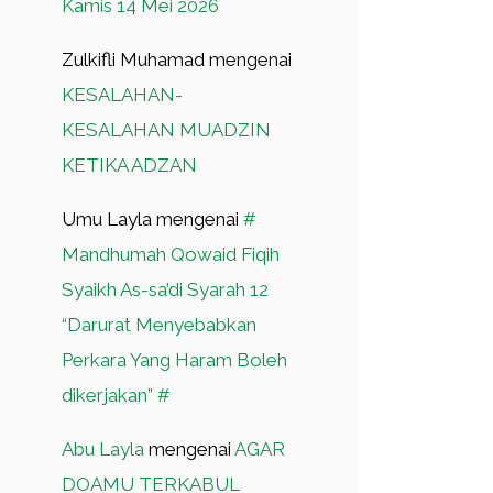
Kamis 14 Mei 2026
Zulkifli Muhamad
mengenai
KESALAHAN-
KESALAHAN MUADZIN
KETIKA ADZAN
Umu Layla
mengenai
#
Mandhumah Qowaid Fiqih
Syaikh As-sa’di Syarah 12
“Darurat Menyebabkan
Perkara Yang Haram Boleh
dikerjakan” #
Abu Layla
mengenai
AGAR
DOAMU TERKABUL