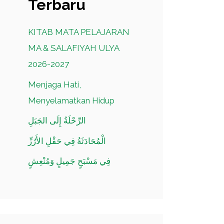
Terbaru
KITAB MATA PELAJARAN
MA & SALAFIYAH ULYA
2026-2027
Menjaga Hati,
Menyelamatkan Hidup
الرِّحْلَةُ إِلَى الجَبَلِ
الْمُحَادَثَةُ فِي حَقْلِ الأَرُزِّ
فِي مَسْبَحٍ جَمِيلٍ وَمُنْعِشٍ