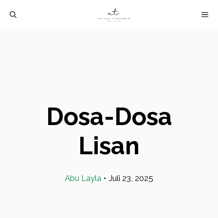
Langsung
M
ke
isi
Dosa-Dosa
Lisan
Abu Layla
•
Juli 23, 2025