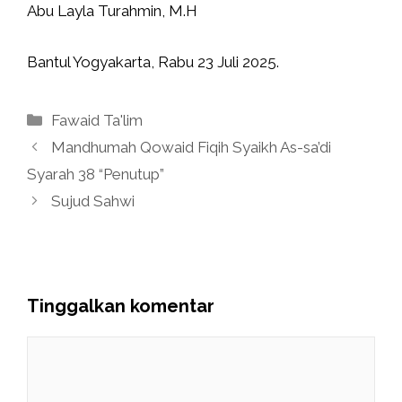
Abu Layla Turahmin, M.H
Bantul Yogyakarta, Rabu 23 Juli 2025.
Kategori
Fawaid Ta'lim
Mandhumah Qowaid Fiqih Syaikh As-sa’di
Syarah 38 “Penutup”
Sujud Sahwi
Tinggalkan komentar
Komentar