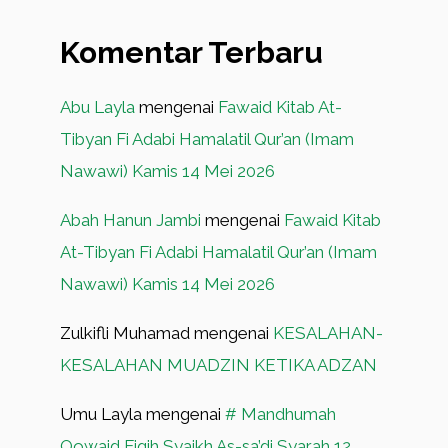
Komentar Terbaru
Abu Layla
mengenai
Fawaid Kitab At-
Tibyan Fi Adabi Hamalatil Qur’an (Imam
Nawawi) Kamis 14 Mei 2026
Abah Hanun Jambi
mengenai
Fawaid Kitab
At-Tibyan Fi Adabi Hamalatil Qur’an (Imam
Nawawi) Kamis 14 Mei 2026
Zulkifli Muhamad
mengenai
KESALAHAN-
KESALAHAN MUADZIN KETIKA ADZAN
Umu Layla
mengenai
# Mandhumah
Qowaid Fiqih Syaikh As-sa’di Syarah 12