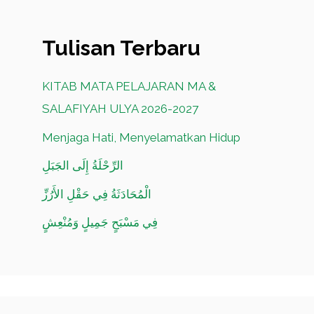
Tulisan Terbaru
KITAB MATA PELAJARAN MA &
SALAFIYAH ULYA 2026-2027
Menjaga Hati, Menyelamatkan Hidup
الرِّحْلَةُ إِلَى الجَبَلِ
الْمُحَادَثَةُ فِي حَقْلِ الأَرُزِّ
فِي مَسْبَحٍ جَمِيلٍ وَمُنْعِشٍ