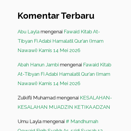
Komentar Terbaru
Abu Layla
mengenai
Fawaid Kitab At-
Tibyan Fi Adabi Hamalatil Qur’an (Imam
Nawawi) Kamis 14 Mei 2026
Abah Hanun Jambi
mengenai
Fawaid Kitab
At-Tibyan Fi Adabi Hamalatil Qur’an (Imam
Nawawi) Kamis 14 Mei 2026
Zulkifli Muhamad
mengenai
KESALAHAN-
KESALAHAN MUADZIN KETIKA ADZAN
Umu Layla
mengenai
# Mandhumah
Qowaid Fiqih Syaikh As-sa’di Syarah 12