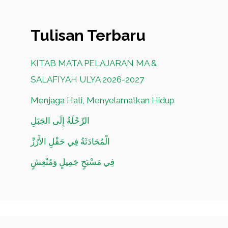
Tulisan Terbaru
KITAB MATA PELAJARAN MA &
SALAFIYAH ULYA 2026-2027
Menjaga Hati, Menyelamatkan Hidup
الرِّحْلَةُ إِلَى الجَبَلِ
الْمُحَادَثَةُ فِي حَقْلِ الأَرُزِّ
فِي مَسْبَحٍ جَمِيلٍ وَمُنْعِشٍ