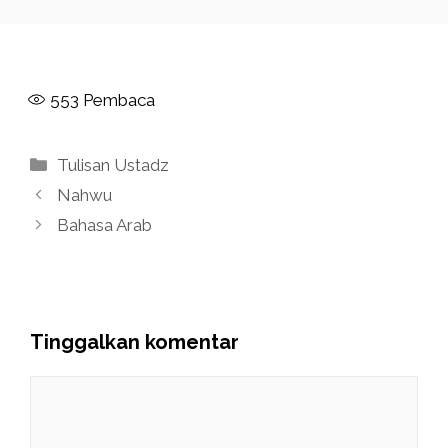
553
Pembaca
Kategori
Tulisan Ustadz
Nahwu
Bahasa Arab
Tinggalkan komentar
Komentar