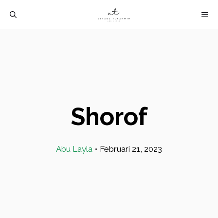
Langsung
M
ke
isi
Shorof
Abu Layla
•
Februari 21, 2023