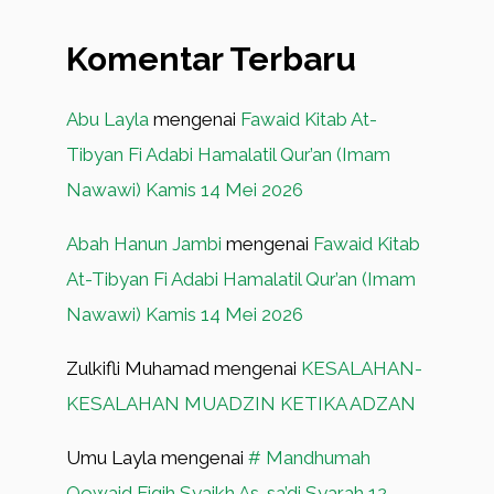
Komentar Terbaru
Abu Layla
mengenai
Fawaid Kitab At-
Tibyan Fi Adabi Hamalatil Qur’an (Imam
Nawawi) Kamis 14 Mei 2026
Abah Hanun Jambi
mengenai
Fawaid Kitab
At-Tibyan Fi Adabi Hamalatil Qur’an (Imam
Nawawi) Kamis 14 Mei 2026
Zulkifli Muhamad
mengenai
KESALAHAN-
KESALAHAN MUADZIN KETIKA ADZAN
Umu Layla
mengenai
# Mandhumah
Qowaid Fiqih Syaikh As-sa’di Syarah 12