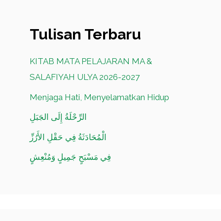
Tulisan Terbaru
KITAB MATA PELAJARAN MA &
SALAFIYAH ULYA 2026-2027
Menjaga Hati, Menyelamatkan Hidup
الرِّحْلَةُ إِلَى الجَبَلِ
الْمُحَادَثَةُ فِي حَقْلِ الأَرُزِّ
فِي مَسْبَحٍ جَمِيلٍ وَمُنْعِشٍ