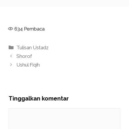
634
Pembaca
Kategori
Tulisan Ustadz
Shorof
Ushul Fiqih
Tinggalkan komentar
Komentar