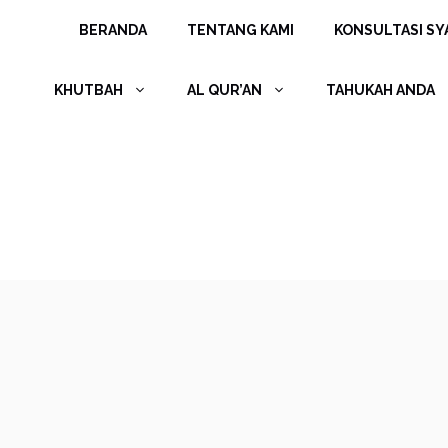
Langsung
BERANDA
TENTANG KAMI
KONSULTASI SYA
ke
isi
KHUTBAH
AL QUR’AN
TAHUKAH ANDA