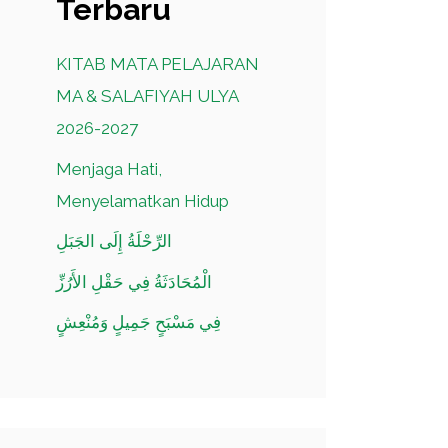
Terbaru
KITAB MATA PELAJARAN
MA & SALAFIYAH ULYA
2026-2027
Menjaga Hati,
Menyelamatkan Hidup
الرِّحْلَةُ إِلَى الجَبَلِ
الْمُحَادَثَةُ فِي حَقْلِ الأَرُزِّ
فِي مَسْبَحٍ جَمِيلٍ وَمُنْعِشٍ