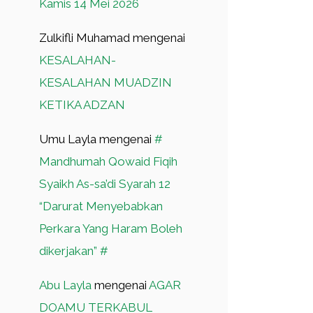
Kamis 14 Mei 2026
Zulkifli Muhamad
mengenai
KESALAHAN-
KESALAHAN MUADZIN
KETIKA ADZAN
Umu Layla
mengenai
#
Mandhumah Qowaid Fiqih
Syaikh As-sa’di Syarah 12
“Darurat Menyebabkan
Perkara Yang Haram Boleh
dikerjakan” #
Abu Layla
mengenai
AGAR
DOAMU TERKABUL