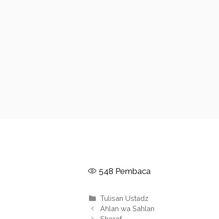
548
Pembaca
Kategori
Tulisan Ustadz
Ahlan wa Sahlan
Shorof