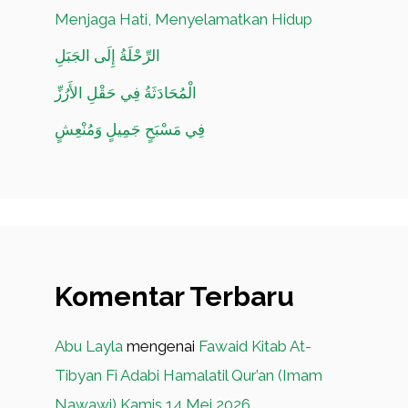
Menjaga Hati, Menyelamatkan Hidup
الرِّحْلَةُ إِلَى الجَبَلِ
الْمُحَادَثَةُ فِي حَقْلِ الأَرُزِّ
فِي مَسْبَحٍ جَمِيلٍ وَمُنْعِشٍ
Komentar Terbaru
Abu Layla
mengenai
Fawaid Kitab At-
Tibyan Fi Adabi Hamalatil Qur’an (Imam
Nawawi) Kamis 14 Mei 2026