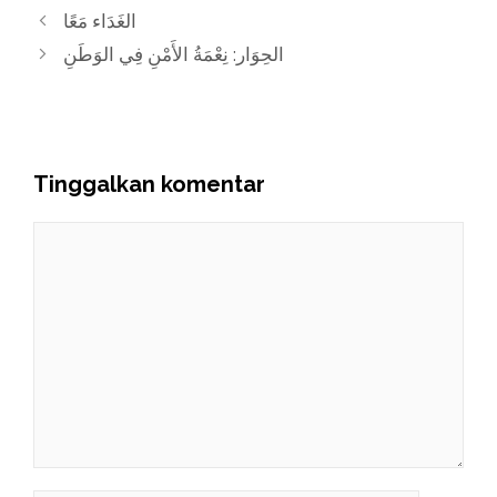
الغَدَاء مَعًا
الحِوَار: نِعْمَةُ الأَمْنِ فِي الوَطَنِ
Tinggalkan komentar
Komentar