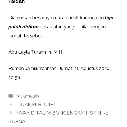
Faidah
Dianjurkan besarnya mut’ah tidak kurang dari
tiga
puluh dirham
perak atau yang senilai dengan
jumlah tersebut.
Abu Layla Turahmin, M.H.
Rumah Jamilurrahman, Jum’at, 16 Agustus 2024,
10.58.
Kategori
Muamalah
TIDAK PERLU IRI
FAWAID TA’LIM BONCENGKAN ISTRI KE
SURGA