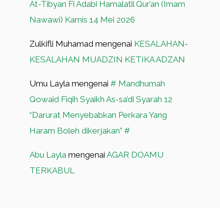
At-Tibyan Fi Adabi Hamalatil Qur’an (Imam
Nawawi) Kamis 14 Mei 2026
Zulkifli Muhamad
mengenai
KESALAHAN-
KESALAHAN MUADZIN KETIKA ADZAN
Umu Layla
mengenai
# Mandhumah
Qowaid Fiqih Syaikh As-sa’di Syarah 12
“Darurat Menyebabkan Perkara Yang
Haram Boleh dikerjakan” #
Abu Layla
mengenai
AGAR DOAMU
TERKABUL