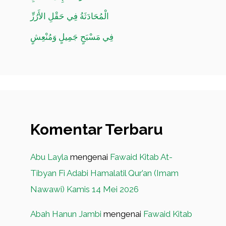
الْمُحَادَثَةُ فِي حَقْلِ الأَرُزِّ
فِي مَسْبَحٍ جَمِيلٍ وَمُنْعِشٍ
Komentar Terbaru
Abu Layla
mengenai
Fawaid Kitab At-
Tibyan Fi Adabi Hamalatil Qur’an (Imam
Nawawi) Kamis 14 Mei 2026
Abah Hanun Jambi
mengenai
Fawaid Kitab