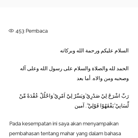
453
Pembaca
السلام عليكم ورحمة الله وبركاته
الحمد لله والصلاة والسلام على رسول الله وعلى آله
وصحبه ومن والاه. أما بعد
رَبِّ اشْرَحْ لِيْ صَدْرِيْ ۙوَيَسِّرْ لِيْٓ اَمْرِيْ ۙوَاحْلُلْ عُقْدَةً مِّنْ
لِّسَانِيْ ۙيَفْقَهُوْا قَوْلِيْ ۖ. آمين
Pada kesempatan ini saya akan menyampaikan
pembahasan tentang mahar yang dalam bahasa