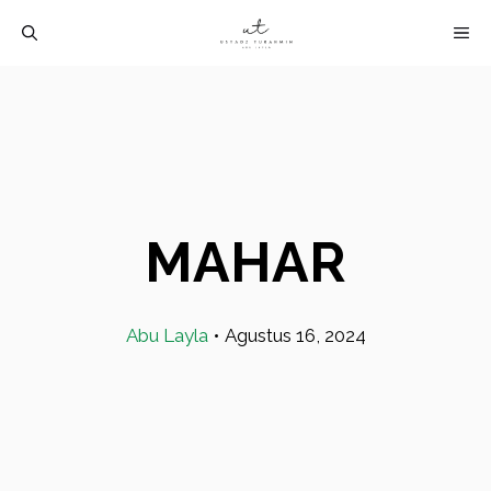
Langsung
M
ke
isi
MAHAR
Abu Layla
•
Agustus 16, 2024