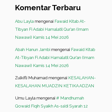
Komentar Terbaru
Abu Layla
mengenai
Fawaid Kitab At-
Tibyan Fi Adabi Hamalatil Qur’an (Imam
Nawawi) Kamis 14 Mei 2026
Abah Hanun Jambi
mengenai
Fawaid Kitab
At-Tibyan Fi Adabi Hamalatil Qur’an (Imam
Nawawi) Kamis 14 Mei 2026
Zulkifli Muhamad
mengenai
KESALAHAN-
KESALAHAN MUADZIN KETIKA ADZAN
Umu Layla
mengenai
# Mandhumah
Qowaid Fiqih Syaikh As-sa’di Syarah 12