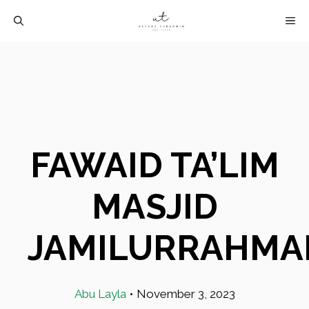
Langsung
M
ke
isi
FAWAID TA’LIM
MASJID
JAMILURRAHMA
Abu Layla
•
November 3, 2023