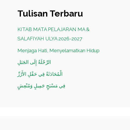
Tulisan Terbaru
KITAB MATA PELAJARAN MA &
SALAFIYAH ULYA 2026-2027
Menjaga Hati, Menyelamatkan Hidup
الرِّحْلَةُ إِلَى الجَبَلِ
الْمُحَادَثَةُ فِي حَقْلِ الأَرُزِّ
فِي مَسْبَحٍ جَمِيلٍ وَمُنْعِشٍ