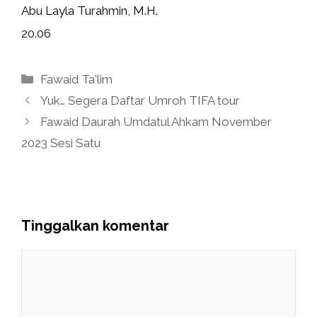
Abu Layla Turahmin, M.H.
20.06
Kategori
Fawaid Ta'lim
Yuk… Segera Daftar Umroh TIFA tour
Fawaid Daurah Umdatul Ahkam November
2023 Sesi Satu
Tinggalkan komentar
Komentar