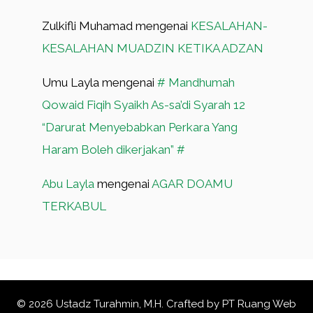
Zulkifli Muhamad
mengenai
KESALAHAN-
KESALAHAN MUADZIN KETIKA ADZAN
Umu Layla
mengenai
# Mandhumah
Qowaid Fiqih Syaikh As-sa’di Syarah 12
“Darurat Menyebabkan Perkara Yang
Haram Boleh dikerjakan” #
Abu Layla
mengenai
AGAR DOAMU
TERKABUL
© 2026 Ustadz Turahmin, M.H. Crafted by
PT Ruang Web