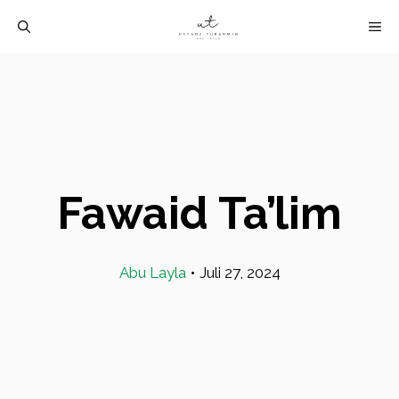
Langsung
M
ke
isi
Fawaid Ta’lim
Abu Layla
•
Juli 27, 2024