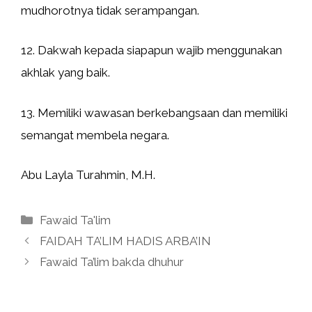
mudhorotnya tidak serampangan.
12. Dakwah kepada siapapun wajib menggunakan
akhlak yang baik.
13. Memiliki wawasan berkebangsaan dan memiliki
semangat membela negara.
Abu Layla Turahmin, M.H.
Kategori
Fawaid Ta'lim
FAIDAH TA’LIM HADIS ARBA’IN
Fawaid Ta’lim bakda dhuhur