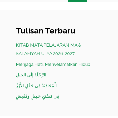
Tulisan Terbaru
KITAB MATA PELAJARAN MA &
SALAFIYAH ULYA 2026-2027
Menjaga Hati, Menyelamatkan Hidup
الرِّحْلَةُ إِلَى الجَبَلِ
الْمُحَادَثَةُ فِي حَقْلِ الأَرُزِّ
فِي مَسْبَحٍ جَمِيلٍ وَمُنْعِشٍ