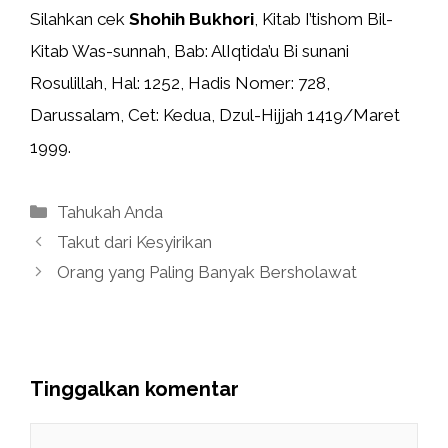
Silahkan cek
Shohih Bukhori
, Kitab I’tishom Bil-
Kitab Was-sunnah, Bab: AlIqtida’u Bi sunani
Rosulillah, Hal: 1252, Hadis Nomer: 728,
Darussalam, Cet: Kedua, Dzul-Hijjah 1419/Maret
1999.
Kategori
Tahukah Anda
Takut dari Kesyirikan
Orang yang Paling Banyak Bersholawat
Tinggalkan komentar
Komentar