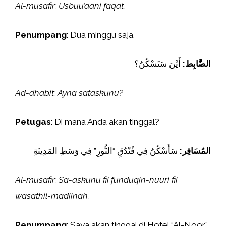
Al-musafir: Usbuu’aani faqat.
Penumpang
: Dua minggu saja.
الضَّابِط:
أَيْنَ سَتَسْكُنُ؟
Ad-dhabit: Ayna sataskunu?
Petugas
: Di mana Anda akan tinggal?
المُسَافِر:
سَأَسْكُنُ فِي فُنْدُقِ “النُّورِ” فِي وَسَطِ المَدِينَةِ
Al-musafir: Sa-askunu fii funduqin-nuuri fii
wasathil-madiinah.
Penumpang
: Saya akan tinggal di Hotel “Al-Noor”