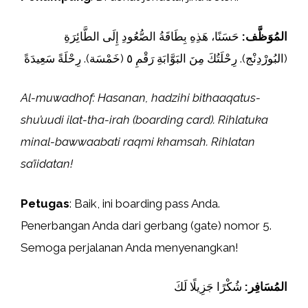
المُوَظَّف:
حَسَنًا، هَذِهِ بِطَاقَةُ الصُّعُودِ إِلَى الطَّائِرَةِ
(البُورْدِنْج). رِحْلَتُكَ مِنَ البَوَّابَةِ رَقْمِ ٥ (خَمْسَة). رِحْلَةً سَعِيدَةً
Al-muwadhof: Hasanan, hadzihi bithaaqatus-
shu’uudi ilat-tha-irah (boarding card). Rihlatuka
minal-bawwaabati raqmi khamsah. Rihlatan
sa’iidatan!
Petugas
: Baik, ini boarding pass Anda.
Penerbangan Anda dari gerbang (gate) nomor 5.
Semoga perjalanan Anda menyenangkan!
المُسَافِر:
شُكْرًا جَزِيلًا لَكَ