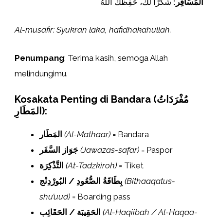
المُسَافِر:
شُكْرًا لَكَ، حَفِظَكَ اللهُ
Al-musafir: Syukran laka, hafidhakahullah.
Penumpang
: Terima kasih, semoga Allah
melindungimu.
Kosakata Penting di Bandara (مُفْرَدَاتُ
المَطَارِ):
المَطَار
(Al-Mathaar)
= Bandara
جَوَاز السَّفَر
(Jawazas-safar)
= Paspor
التَّذْكِرَة
(At-Tadzkiroh)
= Tiket
بِطَاقَةُ الصُّعُودِ / البُورْدِنْج
(Bithaaqatus-
shu’uud)
= Boarding pass
الحَقِيبَة / الحَقَائِب
(Al-Haqiibah / Al-Haqaa-