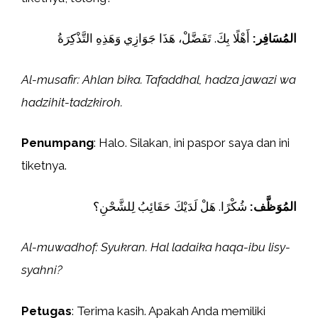
المُسَافِر:
أَهْلًا بِكَ. تَفَضَّلْ، هَذَا جَوَازِي وَهَذِهِ التَّذْكِرَةُ
Al-musafir: Ahlan bika. Tafaddhal, hadza jawazi wa
hadzihit-tadzkiroh.
Penumpang
: Halo. Silakan, ini paspor saya dan ini
tiketnya.
المُوَظَّف:
شُكْرًا. هَلْ لَدَيْكَ حَقَائِبُ لِلشَّحْنِ؟
Al-muwadhof: Syukran. Hal ladaika haqa-ibu lisy-
syahni?
Petugas
: Terima kasih. Apakah Anda memiliki