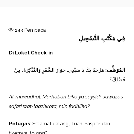
143
Pembaca
فِي مَكْتَبِ التَّسْجِيلِ
Di Loket Check-in
المُوَظَّف:
مَرْحَبًا بِكَ يَا سَيِّدِي. جَوَازَ السَّفَرِ وَالتَّذْكِرَةَ، مِنْ
فَضْلِكَ؟
Al-muwadhof: Marhaban bika ya sayyidi. Jawazas-
safari wat-tadzkirota, min fadhlika?
Petugas
: Selamat datang, Tuan. Paspor dan
tiketnya, tolong?