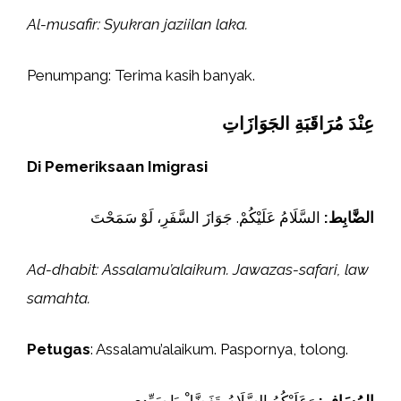
Al-musafir: Syukran jaziilan laka.
Penumpang: Terima kasih banyak.
عِنْدَ مُرَاقَبَةِ الجَوَازَاتِ
Di Pemeriksaan Imigrasi
الضَّابِط:
السَّلَامُ عَلَيْكُمْ. جَوَازَ السَّفَرِ، لَوْ سَمَحْتَ
Ad-dhabit: Assalamu’alaikum. Jawazas-safari, law
samahta.
Petugas
: Assalamu’alaikum. Paspornya, tolong.
المُسَافِر:
وَعَلَيْكُمُ السَّلَامُ. تَفَضَّلْ يَا سَيِّدِي