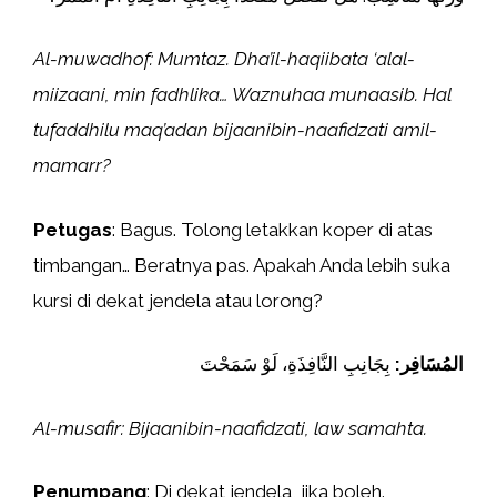
Al-muwadhof: Mumtaz. Dha’il-haqiibata ‘alal-
miizaani, min fadhlika… Waznuhaa munaasib. Hal
tufaddhilu maq’adan bijaanibin-naafidzati amil-
mamarr?
Petugas
: Bagus. Tolong letakkan koper di atas
timbangan… Beratnya pas. Apakah Anda lebih suka
kursi di dekat jendela atau lorong?
المُسَافِر:
بِجَانِبِ النَّافِذَةِ، لَوْ سَمَحْتَ
Al-musafir: Bijaanibin-naafidzati, law samahta.
Penumpang
: Di dekat jendela, jika boleh.