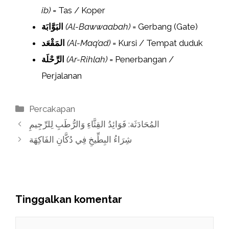
ib)
= Tas / Koper
البَوَّابَة
(Al-Bawwaabah)
= Gerbang (Gate)
المَقْعَد
(Al-Maq’ad)
= Kursi / Tempat duduk
الرِّحْلَة
(Ar-Rihlah)
= Penerbangan /
Perjalanan
Kategori
Percakapan
المُحَادَثَة: فَوَائِدُ القِثَّاءِ وَالرُّطَبِ لِلرِّجِيمِ
شِرَاءُ البِطِّيخِ فِي دُكَّانِ الفَاكِهَة
Tinggalkan komentar
Komentar