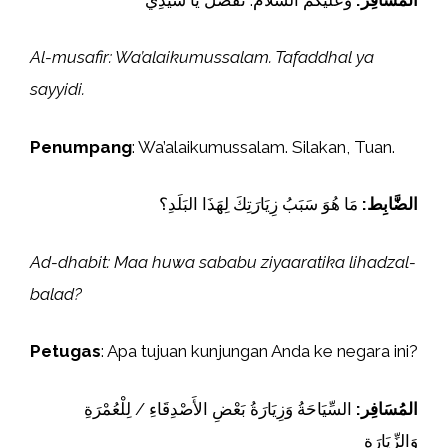
Al-musafir: Wa’alaikumussalam. Tafaddhal ya
sayyidi.
Penumpang
: Wa’alaikumussalam. Silakan, Tuan.
الضَّابِط:
مَا هُوَ سَبَبُ زِيَارَتِكَ لِهَذَا البَلَدِ؟
Ad-dhabit: Maa huwa sababu ziyaaratika lihadzal-
balad?
Petugas
: Apa tujuan kunjungan Anda ke negara ini?
المُسَافِر:
السِّيَاحَةُ وَزِيَارَةُ بَعْضِ الأَصْدِقَاءِ / لِلْعُمْرَةِ
وَالزِّيَارَةِ