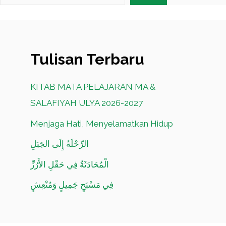
Tulisan Terbaru
KITAB MATA PELAJARAN MA &
SALAFIYAH ULYA 2026-2027
Menjaga Hati, Menyelamatkan Hidup
الرِّحْلَةُ إِلَى الجَبَلِ
الْمُحَادَثَةُ فِي حَقْلِ الأَرُزِّ
فِي مَسْبَحٍ جَمِيلٍ وَمُنْعِشٍ