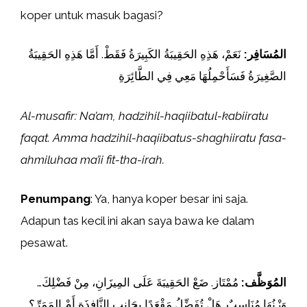
koper untuk masuk bagasi?
المُسَافِر:
نَعَمْ، هَذِهِ الحَقِيبَةُ الكَبِيرَةُ فَقَطْ. أَمَّا هَذِهِ الحَقِيبَةُ
الصَّغِيرَةُ فَسَأَحْمِلُهَا مَعِي فِي الطَّائِرَةِ
Al-musafir: Na’am, hadzihil-haqiibatul-kabiiratu
faqat. Amma hadzihil-haqiibatus-shaghiiratu fasa-
ahmiluhaa ma’ii fit-tha-irah.
Penumpang
: Ya, hanya koper besar ini saja.
Adapun tas kecil ini akan saya bawa ke dalam
pesawat.
المُوَظَّف:
مُمْتَاز. ضَعْ الحَقِيبَةَ عَلَى المِيزَانِ، مِنْ فَضْلِكَ…
وَزْنُهَا مُنَاسِبٌ. هَلْ تُفَضِّلُ مَقْعَدًا بِجَانِبِ النَّافِذَةِ أَمْ المَمَرِّ؟