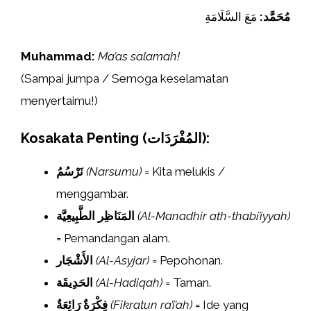
مُحَمَّد:
مَعَ السَّلَامَةِ
Muhammad:
Ma’as salamah!
(Sampai jumpa / Semoga keselamatan
menyertaimu!)
Kosakata Penting (المُفْرَدَات):
نَرْسُمُ
(Narsumu)
= Kita melukis /
menggambar.
المَنَاظِر الطَّبِيعِيَّة
(Al-Manadhir ath-thabi’iyyah)
= Pemandangan alam.
الأَشْجَار
(Al-Asyjar)
= Pepohonan.
الحَدِيقَة
(Al-Hadiqah)
= Taman.
فِكْرَةٌ رَائِعَةٌ
(Fikratun ra’i’ah)
= Ide yang