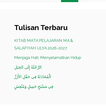
Tulisan Terbaru
KITAB MATA PELAJARAN MA &
SALAFIYAH ULYA 2026-2027
Menjaga Hati, Menyelamatkan Hidup
الرِّحْلَةُ إِلَى الجَبَلِ
الْمُحَادَثَةُ فِي حَقْلِ الأَرُزِّ
فِي مَسْبَحٍ جَمِيلٍ وَمُنْعِشٍ