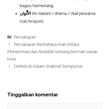
bagus/cemerlang.
الأَلْوَان
(Al-Alwan)
= Warna / Alat pewarna
(cat/krayon).
Kategori
Percakapan
Percakapan Berbahasa Arab Antara
Muhammad dan Abdullah tentang bermain sepak
bola.
Definisi Al-Kalam (Kalimat Sempurna)
Tinggalkan komentar
Komentar