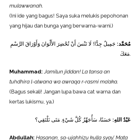
mulawwanah.
(Ini ide yang bagus! Saya suka melukis pepohonan
yang hijau dan bunga yang berwarna-warni.)
مُحَمَّد:
جَمِيلٌ جِدًّا! لَا تَنْسَ أَنْ تُحْضِرَ الأَلْوَانَ وَأَوْرَاقَ الرَّسْمِ
مَعَكَ.
Muhammad:
Jamilun jiddan! La tansa an
tuhdhira l-alwana wa awraqa r-rasmi ma’aka.
(Bagus sekali! Jangan lupa bawa cat warna dan
kertas lukismu, ya.)
عَبْدُ اللهِ:
حَسَنًا، سَأُجَهِّزُ كُلَّ شَيْءٍ. مَتَى نَلْتَقِي؟
Abdullah:
Hasanan, sa-ujahhizu kulla syay’. Mata