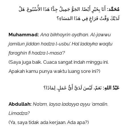
مُحَمَّد:
أَنَا بِخَيْرٍ أَيْضًا. الجَوُّ جَمِيلٌ جِدًّا هَذَا الأُسْبُوعَ. هَلْ
لَدَيْكَ وَقْتُ فَرَاغٍ فِي هَذَا المَسَاءِ؟
Muhammad:
Ana bikhayrin aydhan. Al-jawwu
jamilun jiddan hadza l-usbu’. Hal ladayka waqtu
faraghin fi hadza l-masa’?
(Saya juga baik. Cuaca sangat indah minggu ini.
Apakah kamu punya waktu luang sore ini?)
عَبْدُ اللهِ:
نَعَمْ، لَيْسَ لَدَيَّ أَيُّ عَمَلٍ. لِمَاذَا؟
Abdullah:
Na’am, laysa ladayya ayyu ‘amalin.
Limadza?
(Ya, saya tidak ada kerjaan. Ada apa?)