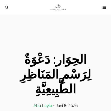
Langsung
M
ke
isi
الحِوَار: دَعْوَةٌ
لِرَسْمِ المَنَاظِرِ
الطَّبِيعِيَّةِ
Abu Layla
•
Juni 8, 2026