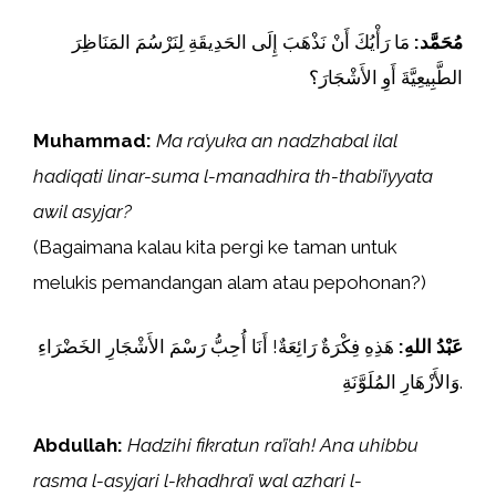
مُحَمَّد:
مَا رَأْيُكَ أَنْ نَذْهَبَ إِلَى الحَدِيقَةِ لِنَرْسُمَ المَنَاظِرَ
الطَّبِيعِيَّةَ أَوِ الأَشْجَارَ؟
Muhammad:
Ma ra’yuka an nadzhabal ilal
hadiqati linar-suma l-manadhira th-thabi’iyyata
awil asyjar?
(Bagaimana kalau kita pergi ke taman untuk
melukis pemandangan alam atau pepohonan?)
عَبْدُ اللهِ:
هَذِهِ فِكْرَةٌ رَائِعَةٌ! أَنَا أُحِبُّ رَسْمَ الأَشْجَارِ الخَضْرَاءِ
وَالأَزْهَارِ المُلَوَّنَةِ.
Abdullah:
Hadzihi fikratun ra’i’ah! Ana uhibbu
rasma l-asyjari l-khadhra’i wal azhari l-