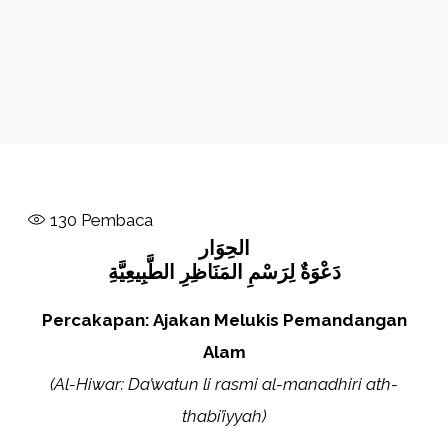
130
Pembaca
الحِوَار
دَعْوَةٌ لِرَسْمِ المَنَاظِرِ الطَّبِيعِيَّةِ
Percakapan: Ajakan Melukis Pemandangan
Alam
(Al-Hiwar: Da’watun li rasmi al-manadhiri ath-
thabi’iyyah)