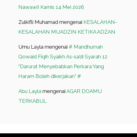
Nawawi) Kamis 14 Mei 2026
Zulkifli Muhamad
mengenai
KESALAHAN-
KESALAHAN MUADZIN KETIKA ADZAN
Umu Layla
mengenai
# Mandhumah
Qowaid Fiqih Syaikh As-sa’di Syarah 12
“Darurat Menyebabkan Perkara Yang
Haram Boleh dikerjakan” #
Abu Layla
mengenai
AGAR DOAMU
TERKABUL