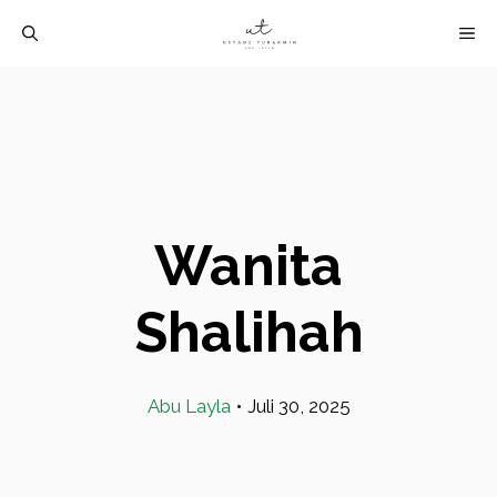
Langsung
M
ke
isi
Wanita
Shalihah
Abu Layla
•
Juli 30, 2025