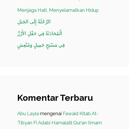
Menjaga Hati, Menyelamatkan Hidup
الرِّحْلَةُ إِلَى الجَبَلِ
الْمُحَادَثَةُ فِي حَقْلِ الأَرُزِّ
فِي مَسْبَحٍ جَمِيلٍ وَمُنْعِشٍ
Komentar Terbaru
Abu Layla
mengenai
Fawaid Kitab At-
Tibyan Fi Adabi Hamalatil Qur’an (Imam