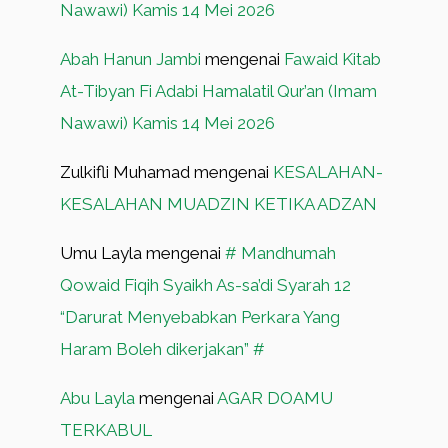
Nawawi) Kamis 14 Mei 2026
Abah Hanun Jambi
mengenai
Fawaid Kitab
At-Tibyan Fi Adabi Hamalatil Qur’an (Imam
Nawawi) Kamis 14 Mei 2026
Zulkifli Muhamad
mengenai
KESALAHAN-
KESALAHAN MUADZIN KETIKA ADZAN
Umu Layla
mengenai
# Mandhumah
Qowaid Fiqih Syaikh As-sa’di Syarah 12
“Darurat Menyebabkan Perkara Yang
Haram Boleh dikerjakan” #
Abu Layla
mengenai
AGAR DOAMU
TERKABUL