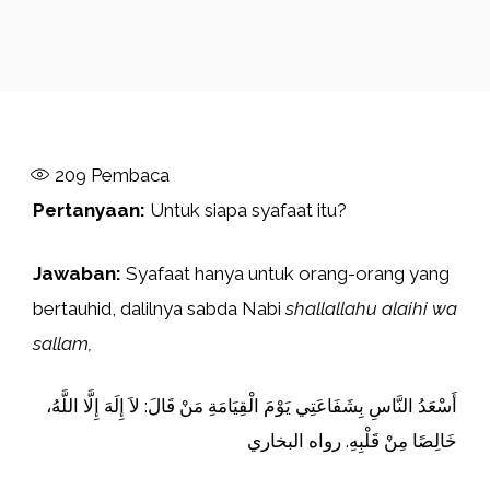
209
Pembaca
Pertanyaan:
Untuk siapa syafaat itu?
Jawaban:
Syafaat hanya untuk orang-orang yang
bertauhid, dalilnya sabda Nabi
shallallahu alaihi wa
sallam,
أَسْعَدُ النَّاسِ بِشَفَاعَتِي يَوْمَ الْقِيَامَةِ مَنْ قَالَ: لاَ إِلَهَ إِلَّا اللَّهُ،
خَالِصًا مِنْ قَلْبِهِ. رواه البخاري