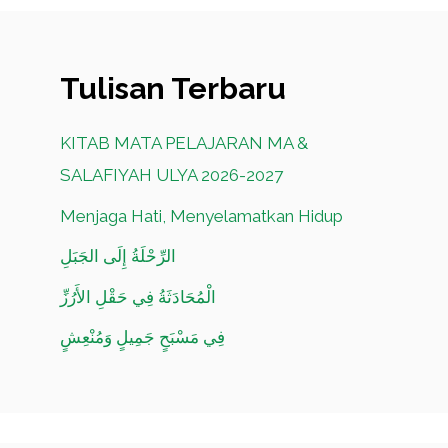
Tulisan Terbaru
KITAB MATA PELAJARAN MA &
SALAFIYAH ULYA 2026-2027
Menjaga Hati, Menyelamatkan Hidup
الرِّحْلَةُ إِلَى الجَبَلِ
الْمُحَادَثَةُ فِي حَقْلِ الأَرُزِّ
فِي مَسْبَحٍ جَمِيلٍ وَمُنْعِشٍ