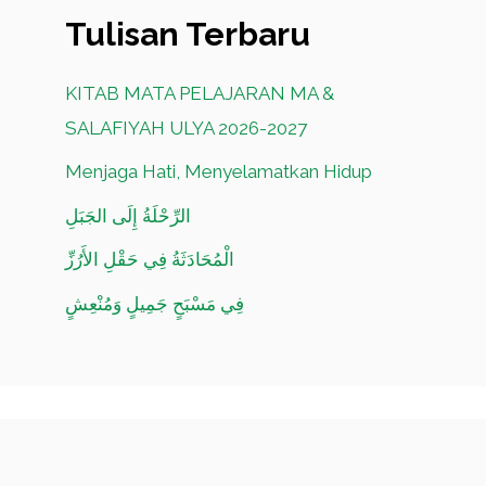
Tulisan Terbaru
KITAB MATA PELAJARAN MA &
SALAFIYAH ULYA 2026-2027
Menjaga Hati, Menyelamatkan Hidup
الرِّحْلَةُ إِلَى الجَبَلِ
الْمُحَادَثَةُ فِي حَقْلِ الأَرُزِّ
فِي مَسْبَحٍ جَمِيلٍ وَمُنْعِشٍ