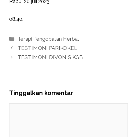
Rabu, 26 juli 2023
08.40.
Kategori
Terapi Pengobatan Herbal
TESTIMONI PARIKOKEL
TESTIMONI DIVONIS KGB
Tinggalkan komentar
Komentar