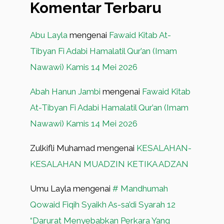
Komentar Terbaru
Abu Layla
mengenai
Fawaid Kitab At-
Tibyan Fi Adabi Hamalatil Qur’an (Imam
Nawawi) Kamis 14 Mei 2026
Abah Hanun Jambi
mengenai
Fawaid Kitab
At-Tibyan Fi Adabi Hamalatil Qur’an (Imam
Nawawi) Kamis 14 Mei 2026
Zulkifli Muhamad
mengenai
KESALAHAN-
KESALAHAN MUADZIN KETIKA ADZAN
Umu Layla
mengenai
# Mandhumah
Qowaid Fiqih Syaikh As-sa’di Syarah 12
“Darurat Menyebabkan Perkara Yang